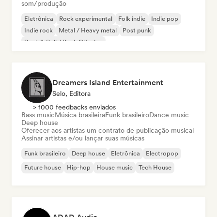
som/produção
Eletrônica
Rock experimental
Folk indie
Indie pop
Indie rock
Metal / Heavy metal
Post punk
Rock & Roll / Rock Clássico
Dreamers Island Entertainment
Selo, Editora
> 1000 feedbacks enviados
Bass music
Música brasileira
Funk brasileiro
Dance music
Deep house
Oferecer aos artistas um contrato de publicação musical
Assinar artistas e/ou lançar suas músicas
Funk brasileiro
Deep house
Eletrônica
Electropop
Future house
Hip-hop
House music
Tech House