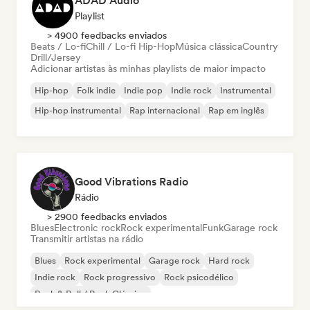
ADAD Audio
Playlist
> 4900 feedbacks enviados
Beats / Lo-fi
Chill / Lo-fi Hip-Hop
Música clássica
Country
Drill/Jersey
Adicionar artistas às minhas playlists de maior impacto
Hip-hop
Folk indie
Indie pop
Indie rock
Instrumental
Hip-hop instrumental
Rap internacional
Rap em inglês
Good Vibrations Radio
Rádio
> 2900 feedbacks enviados
Blues
Electronic rock
Rock experimental
Funk
Garage rock
Transmitir artistas na rádio
Blues
Rock experimental
Garage rock
Hard rock
Indie rock
Rock progressivo
Rock psicodélico
Rock & Roll / Rock Clássico