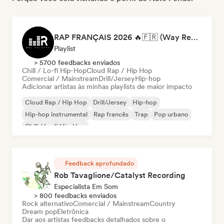
RAP FRANÇAIS 2026 🔥🇫🇷 (Way Records)
Playlist
> 5700 feedbacks enviados
Chill / Lo-fi Hip-Hop
Cloud Rap / Hip Hop
Comercial / Mainstream
Drill/Jersey
Hip-hop
Adicionar artistas às minhas playlists de maior impacto
Cloud Rap / Hip Hop
Drill/Jersey
Hip-hop
Hip-hop instrumental
Rap francês
Trap
Pop urbano
Chill / Lo-fi Hip-Hop
Feedback aprofundado
Rob Tavaglione/Catalyst Recording
Especialista Em Som
> 800 feedbacks enviados
Rock alternativo
Comercial / Mainstream
Country
Dream pop
Eletrônica
Dar aos artistas feedbacks detalhados sobre o