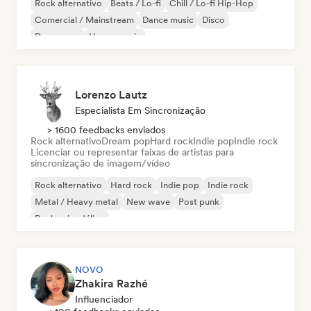
Rock alternativo
Beats / Lo-fi
Chill / Lo-fi Hip-Hop
Comercial / Mainstream
Dance music
Disco
Dream pop
House music
Lorenzo Lautz
Especialista Em Sincronização
> 1600 feedbacks enviados
Rock alternativo
Dream pop
Hard rock
Indie pop
Indie rock
Licenciar ou representar faixas de artistas para
sincronização de imagem/vídeo
Rock alternativo
Hard rock
Indie pop
Indie rock
Metal / Heavy metal
New wave
Post punk
Rock psicodélico
NOVO
Zhakira Razhé
Influenciador