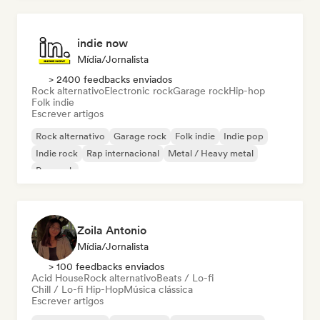
indie now
Mídia/Jornalista
> 2400 feedbacks enviados
Rock alternativo
Electronic rock
Garage rock
Hip-hop
Folk indie
Escrever artigos
Rock alternativo
Garage rock
Folk indie
Indie pop
Indie rock
Rap internacional
Metal / Heavy metal
Pop rock
Zoila Antonio
Mídia/Jornalista
> 100 feedbacks enviados
Acid House
Rock alternativo
Beats / Lo-fi
Chill / Lo-fi Hip-Hop
Música clássica
Escrever artigos