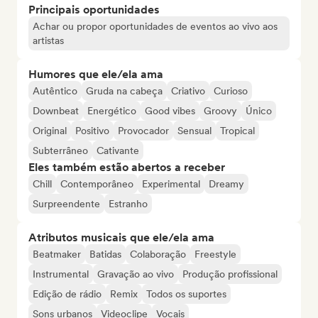
Principais oportunidades
Achar ou propor oportunidades de eventos ao vivo aos
artistas
Humores que ele/ela ama
Autêntico
Gruda na cabeça
Criativo
Curioso
Downbeat
Energético
Good vibes
Groovy
Único
Original
Positivo
Provocador
Sensual
Tropical
Subterrâneo
Cativante
Eles também estão abertos a receber
Chill
Contemporâneo
Experimental
Dreamy
Surpreendente
Estranho
Atributos musicais que ele/ela ama
Beatmaker
Batidas
Colaboração
Freestyle
Instrumental
Gravação ao vivo
Produção profissional
Edição de rádio
Remix
Todos os suportes
Sons urbanos
Videoclipe
Vocais