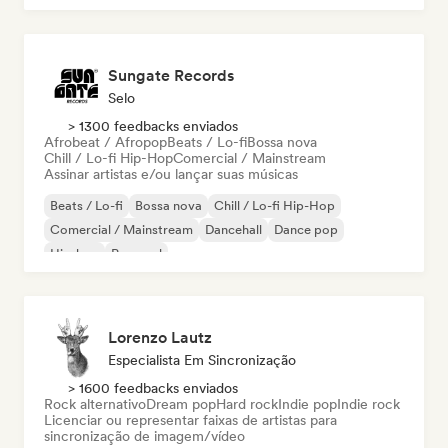
Sungate Records
Selo
> 1300 feedbacks enviados
Afrobeat / Afropop
Beats / Lo-fi
Bossa nova
Chill / Lo-fi Hip-Hop
Comercial / Mainstream
Assinar artistas e/ou lançar suas músicas
Beats / Lo-fi
Bossa nova
Chill / Lo-fi Hip-Hop
Comercial / Mainstream
Dancehall
Dance pop
Hip-hop
Pop soul
Lorenzo Lautz
Especialista Em Sincronização
> 1600 feedbacks enviados
Rock alternativo
Dream pop
Hard rock
Indie pop
Indie rock
Licenciar ou representar faixas de artistas para
sincronização de imagem/vídeo