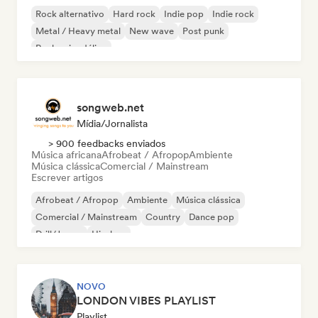
Rock alternativo
Hard rock
Indie pop
Indie rock
Metal / Heavy metal
New wave
Post punk
Rock psicodélico
songweb.net
Mídia/Jornalista
> 900 feedbacks enviados
Música africana
Afrobeat / Afropop
Ambiente
Música clássica
Comercial / Mainstream
Escrever artigos
Afrobeat / Afropop
Ambiente
Música clássica
Comercial / Mainstream
Country
Dance pop
Drill/Jersey
Hip-hop
NOVO
LONDON VIBES PLAYLIST
Playlist