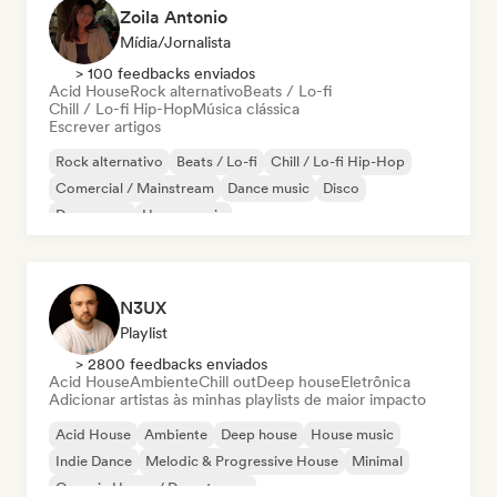
Zoila Antonio
Mídia/Jornalista
> 100 feedbacks enviados
Acid House
Rock alternativo
Beats / Lo-fi
Chill / Lo-fi Hip-Hop
Música clássica
Escrever artigos
Rock alternativo
Beats / Lo-fi
Chill / Lo-fi Hip-Hop
Comercial / Mainstream
Dance music
Disco
Dream pop
House music
N3UX
Playlist
> 2800 feedbacks enviados
Acid House
Ambiente
Chill out
Deep house
Eletrônica
Adicionar artistas às minhas playlists de maior impacto
Acid House
Ambiente
Deep house
House music
Indie Dance
Melodic & Progressive House
Minimal
Organic House / Downtempo