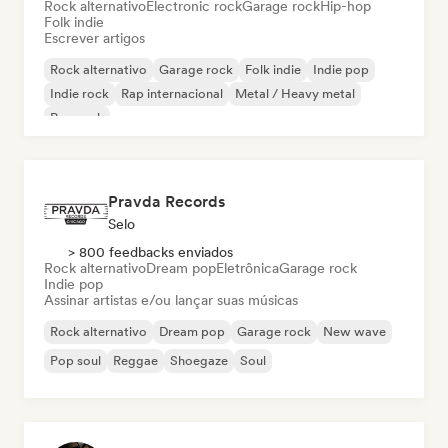
Rock alternativo
Electronic rock
Garage rock
Hip-hop
Folk indie
Escrever artigos
Rock alternativo
Garage rock
Folk indie
Indie pop
Indie rock
Rap internacional
Metal / Heavy metal
Pop rock
Pravda Records
Selo
> 800 feedbacks enviados
Rock alternativo
Dream pop
Eletrônica
Garage rock
Indie pop
Assinar artistas e/ou lançar suas músicas
Rock alternativo
Dream pop
Garage rock
New wave
Pop soul
Reggae
Shoegaze
Soul