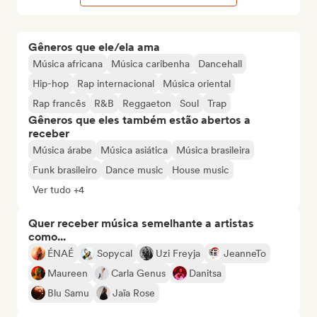
Gêneros que ele/ela ama
Música africana
Música caribenha
Dancehall
Hip-hop
Rap internacional
Música oriental
Rap francês
R&B
Reggaeton
Soul
Trap
Gêneros que eles também estão abertos a
receber
Música árabe
Música asiática
Música brasileira
Funk brasileiro
Dance music
House music
Ver tudo +4
Quer receber música semelhante a artistas
como...
ÉNAÉ
Sopycal
Uzi Freyja
JeanneTo
Maureen
Carla Genus
Danitsa
Blu Samu
Jaïa Rose