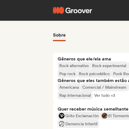
Sobre
Gêneros que ele/ela ama
Rock alternativo
Rock experimental
Pop rock
Rock psicodélico
Punk Ro
Gêneros que eles também estão 
Americana
Comercial / Mainstream
Rap internacional
Ver tudo +3
Quer receber música semelhante a
Grito Exclamac!ón
El Torment
Demencia Infantil