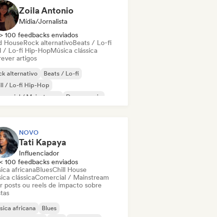
Zoila Antonio
Mídia/Jornalista
> 100 feedbacks enviados
d House
Rock alternativo
Beats / Lo-fi
l / Lo-fi Hip-Hop
Música clássica
ever artigos
k alternativo
Beats / Lo-fi
ll / Lo-fi Hip-Hop
mercial / Mainstream
Dance music
sco
Dream pop
House music
NOVO
Tati Kapaya
Influenciador
< 100 feedbacks enviados
ica africana
Blues
Chill House
ica clássica
Comercial / Mainstream
ar posts ou reels de impacto sobre
stas
ica africana
Blues