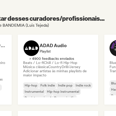
r desses curadores/profissionais...
 de BANDEMIA (Luis Tejeda)
Dreamers Island Entertainment
ADAD Audio
Playlist
> 4900 feedbacks enviados
eiro
Beats / Lo-fi
Chill / Lo-fi Hip-Hop
Blu
Música clássica
Country
Drill/Jersey
Fun
Adicionar artistas às minhas playlists de
Tran
maior impacto
as
Blu
Hip-hop
Folk indie
Indie pop
Indie rock
a
Ha
Instrumental
Hip-hop instrumental
Roc
Rap internacional
Rap em inglês
Roc