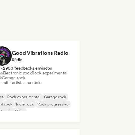
Good Vibrations Radio
Rádio
> 2900 feedbacks enviados
es
Electronic rock
Rock experimental
k
Garage rock
smitir artistas na rádio
es
Rock experimental
Garage rock
rd rock
Indie rock
Rock progressivo
k psicodélico
k & Roll / Rock Clássico