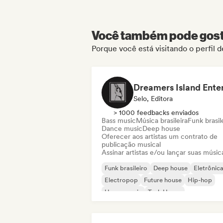
Você também pode gosta
Porque você está visitando o perfil
Selo, Editora
> 1000 feedbacks enviados
Bass music
Música brasileira
Funk brasil
Dance music
Deep house
Oferecer aos artistas um contrato de
publicação musical
Assinar artistas e/ou lançar suas músic
Funk brasileiro
Deep house
Eletrônic
Electropop
Future house
Hip-hop
House music
Tech House