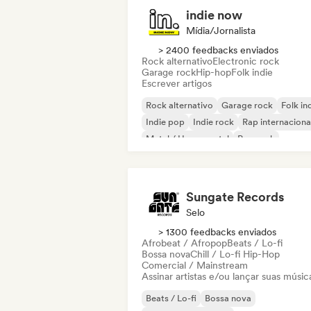
indie now
Mídia/Jornalista
> 2400 feedbacks enviados
Rock alternativo
Electronic rock
Garage rock
Hip-hop
Folk indie
Escrever artigos
Rock alternativo
Garage rock
Folk in
Indie pop
Indie rock
Rap internaciona
Metal / Heavy metal
Pop rock
Sungate Records
Selo
> 1300 feedbacks enviados
Afrobeat / Afropop
Beats / Lo-fi
Bossa nova
Chill / Lo-fi Hip-Hop
Comercial / Mainstream
Assinar artistas e/ou lançar suas músic
Beats / Lo-fi
Bossa nova