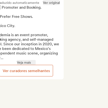
raduzido automaticamente
Ver original
 Promoter and Booking.

Prefer Free Shows.

co City.

demia is an event promoter, 
king agency, and self-managed 
l. Since our inception in 2020, we 
e been dedicated to Mexico's 
ependent music scene, organizing 
...
Veja mais
Ver curadores semelhantes