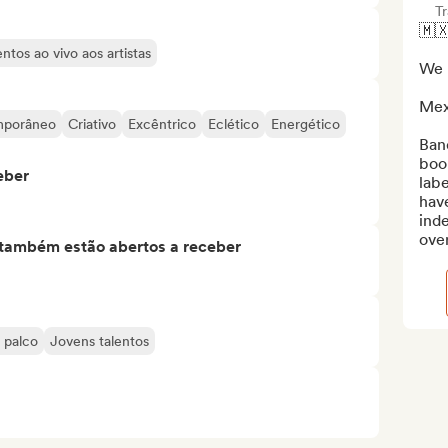
T
🇲
tos ao vivo aos artistas
We 
Mexi
mporâneo
Criativo
Excêntrico
Eclético
Energético
Ban
boo
eber
labe
hav
ind
over
s também estão abertos a receber
 palco
Jovens talentos