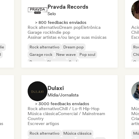
Pravda Records
Selo
> 800 feedbacks enviados
Rock alternativo
Dream pop
Eletrônica
Aci
Garage rock
Indie pop
Chil
Assinar artistas e/ou lançar suas músicas
Escr
die
Rock alternativo
Dream pop
Roc
l
Garage rock
New wave
Pop soul
Chi
Reggae
Shoegaze
Soul
Co
Di
Dulaxi
Mídia/Jornalista
> 3000 feedbacks enviados
Rock alternativo
Chill / Lo-fi Hip-Hop
Mús
Música clássica
Comercial / Mainstream
Mús
Country
Cri
as
Escrever artigos
arti
Rock alternativo
Música clássica
Mús