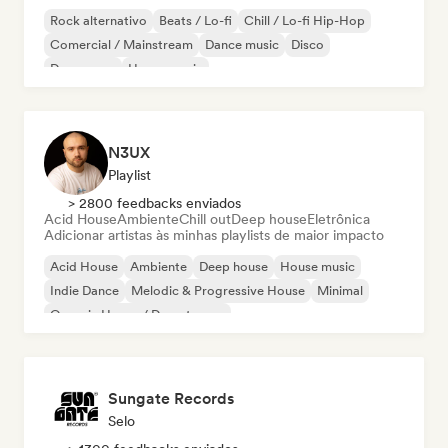
Rock alternativo
Beats / Lo-fi
Chill / Lo-fi Hip-Hop
Comercial / Mainstream
Dance music
Disco
Dream pop
House music
N3UX
Playlist
> 2800 feedbacks enviados
Acid House
Ambiente
Chill out
Deep house
Eletrônica
Adicionar artistas às minhas playlists de maior impacto
Acid House
Ambiente
Deep house
House music
Indie Dance
Melodic & Progressive House
Minimal
Organic House / Downtempo
Sungate Records
Selo