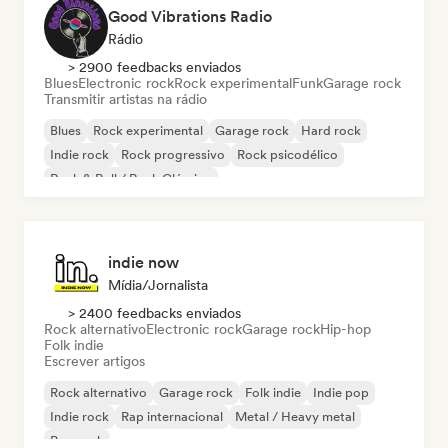
Good Vibrations Radio
Rádio
> 2900 feedbacks enviados
Blues
Electronic rock
Rock experimental
Funk
Garage rock
Transmitir artistas na rádio
Blues
Rock experimental
Garage rock
Hard rock
Indie rock
Rock progressivo
Rock psicodélico
Rock & Roll / Rock Clássico
indie now
Mídia/Jornalista
> 2400 feedbacks enviados
Rock alternativo
Electronic rock
Garage rock
Hip-hop
Folk indie
Escrever artigos
Rock alternativo
Garage rock
Folk indie
Indie pop
Indie rock
Rap internacional
Metal / Heavy metal
Pop rock