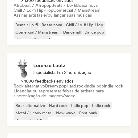
> 1300 feedbacks enviados
Afrobeat / Afropop
Beats / Lo-fi
Bossa nova
Chill / Lo-fi Hip-Hop
Comercial / Mainstream
Assinar artistas e/ou lançar suas músicas
Beats / Lo-fi
Bossa nova
Chill / Lo-fi Hip-Hop
Comercial / Mainstream
Dancehall
Dance pop
Hip-hop
Pop soul
Lorenzo Lautz
Especialista Em Sincronização
> 1600 feedbacks enviados
Rock alternativo
Dream pop
Hard rock
Indie pop
Indie rock
Licenciar ou representar faixas de artistas para
sincronização de imagem/vídeo
Rock alternativo
Hard rock
Indie pop
Indie rock
Metal / Heavy metal
New wave
Post punk
Rock psicodélico