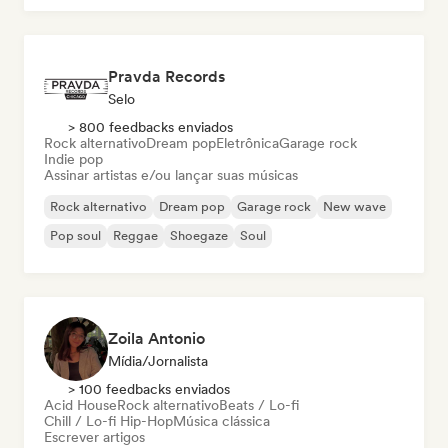
Pravda Records
Selo
> 800 feedbacks enviados
Rock alternativo
Dream pop
Eletrônica
Garage rock
Indie pop
Assinar artistas e/ou lançar suas músicas
Rock alternativo
Dream pop
Garage rock
New wave
Pop soul
Reggae
Shoegaze
Soul
Zoila Antonio
Mídia/Jornalista
> 100 feedbacks enviados
Acid House
Rock alternativo
Beats / Lo-fi
Chill / Lo-fi Hip-Hop
Música clássica
Escrever artigos