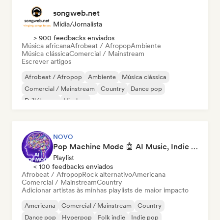
songweb.net
Mídia/Jornalista
> 900 feedbacks enviados
Música africana
Afrobeat / Afropop
Ambiente
Música clássica
Comercial / Mainstream
Escrever artigos
Afrobeat / Afropop
Ambiente
Música clássica
Comercial / Mainstream
Country
Dance pop
Drill/Jersey
Hip-hop
NOVO
Pop Machine Mode 🤖 AI Music, Indie Pop & Dream Pop
Playlist
< 100 feedbacks enviados
Afrobeat / Afropop
Rock alternativo
Americana
Comercial / Mainstream
Country
Adicionar artistas às minhas playlists de maior impacto
Americana
Comercial / Mainstream
Country
Dance pop
Hyperpop
Folk indie
Indie pop