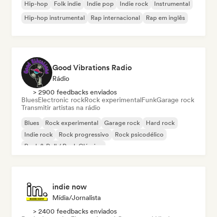
Hip-hop
Folk indie
Indie pop
Indie rock
Instrumental
Hip-hop instrumental
Rap internacional
Rap em inglês
Good Vibrations Radio
Rádio
> 2900 feedbacks enviados
Blues
Electronic rock
Rock experimental
Funk
Garage rock
Transmitir artistas na rádio
Blues
Rock experimental
Garage rock
Hard rock
Indie rock
Rock progressivo
Rock psicodélico
Rock & Roll / Rock Clássico
indie now
Mídia/Jornalista
> 2400 feedbacks enviados