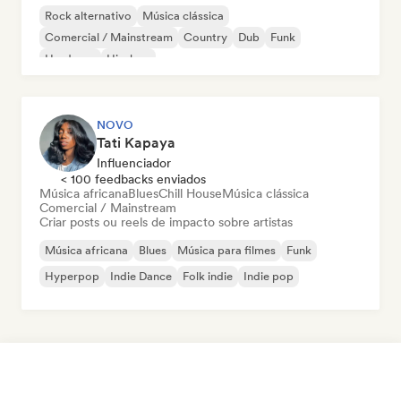
Rock alternativo
Música clássica
Comercial / Mainstream
Country
Dub
Funk
Hardcore
Hip-hop
NOVO
Tati Kapaya
Influenciador
< 100 feedbacks enviados
Música africana
Blues
Chill House
Música clássica
Comercial / Mainstream
Criar posts ou reels de impacto sobre artistas
Música africana
Blues
Música para filmes
Funk
Hyperpop
Indie Dance
Folk indie
Indie pop