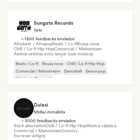
Sungate Records
Selo
> 1300 feedbacks enviados
Afrobeat / Afropop
Beats / Lo-fi
Bossa nova
Chill / Lo-fi Hip-Hop
Comercial / Mainstream
Assinar artistas e/ou lançar suas músicas
Beats / Lo-fi
Bossa nova
Chill / Lo-fi Hip-Hop
Comercial / Mainstream
Dancehall
Dance pop
Hip-hop
Pop soul
Dulaxi
Mídia/Jornalista
> 3000 feedbacks enviados
Rock alternativo
Chill / Lo-fi Hip-Hop
Música clássica
Comercial / Mainstream
Country
Escrever artigos