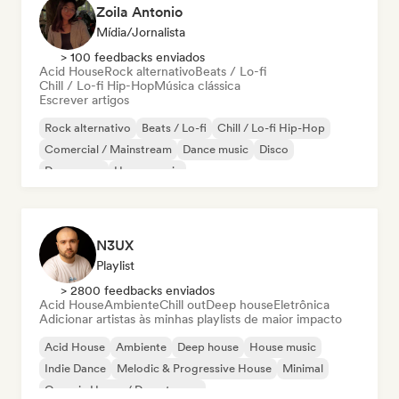
Zoila Antonio
Mídia/Jornalista
> 100 feedbacks enviados
Acid House
Rock alternativo
Beats / Lo-fi
Chill / Lo-fi Hip-Hop
Música clássica
Escrever artigos
Rock alternativo
Beats / Lo-fi
Chill / Lo-fi Hip-Hop
Comercial / Mainstream
Dance music
Disco
Dream pop
House music
N3UX
Playlist
> 2800 feedbacks enviados
Acid House
Ambiente
Chill out
Deep house
Eletrônica
Adicionar artistas às minhas playlists de maior impacto
Acid House
Ambiente
Deep house
House music
Indie Dance
Melodic & Progressive House
Minimal
Organic House / Downtempo