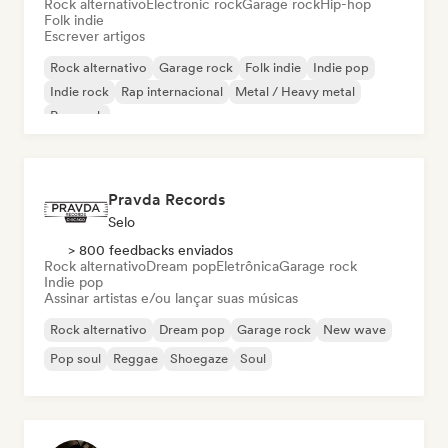
Rock alternativo
Electronic rock
Garage rock
Hip-hop
Folk indie
Escrever artigos
Rock alternativo
Garage rock
Folk indie
Indie pop
Indie rock
Rap internacional
Metal / Heavy metal
Pop rock
Pravda Records
Selo
> 800 feedbacks enviados
Rock alternativo
Dream pop
Eletrônica
Garage rock
Indie pop
Assinar artistas e/ou lançar suas músicas
Rock alternativo
Dream pop
Garage rock
New wave
Pop soul
Reggae
Shoegaze
Soul