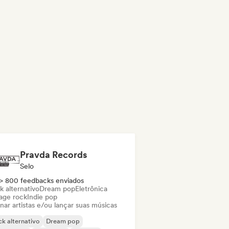
Pravda Records
Selo
> 800 feedbacks enviados
k alternativo
Dream pop
Eletrônica
age rock
Indie pop
nar artistas e/ou lançar suas músicas
k alternativo
Dream pop