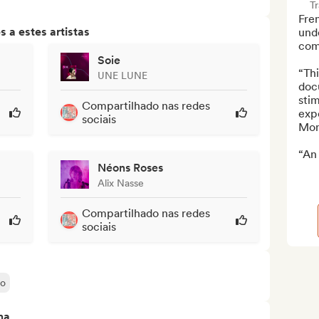
T
Fre
 a estes artistas
und
comp
Soie
“Thi
UNE LUNE
doc
stim
Compartilhado nas redes
expe
sociais
Mon
“An 
Néons Roses
Alix Nasse
Compartilhado nas redes
sociais
eo
ma