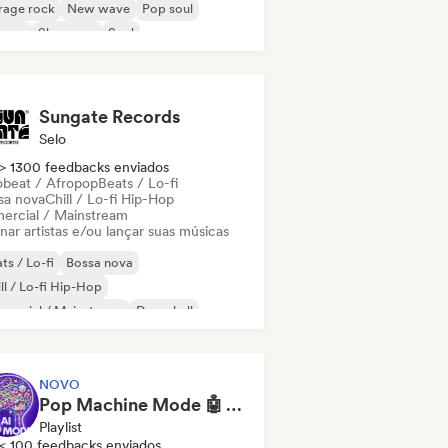
rage rock
New wave
Pop soul
ggae
Shoegaze
Soul
Sungate Records
Selo
> 1300 feedbacks enviados
obeat / Afropop
Beats / Lo-fi
sa nova
Chill / Lo-fi Hip-Hop
ercial / Mainstream
nar artistas e/ou lançar suas músicas
ts / Lo-fi
Bossa nova
ll / Lo-fi Hip-Hop
mercial / Mainstream
Dancehall
nce pop
Hip-hop
Pop soul
NOVO
Pop Machine Mode 🤖 AI Music, Indie Pop & Dream Pop
Playlist
< 100 feedbacks enviados