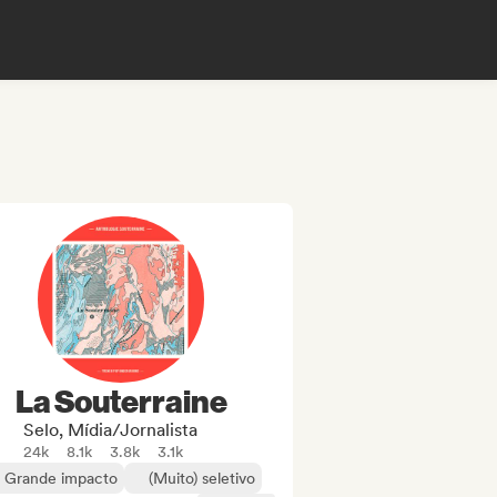
La Souterraine
Selo, Mídia/Jornalista
24k
8.1k
3.8k
3.1k
Grande impacto
(Muito) seletivo