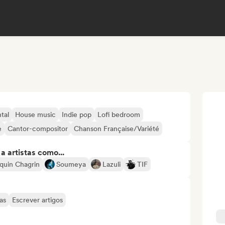
tal
House music
Indie pop
Lofi bedroom
e
Cantor-compositor
Chanson Française/Variété
 artistas como...
quin Chagrin
Soumeya
Lazuli
TIF
as
Escrever artigos