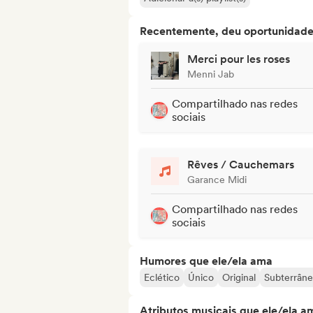
Recentemente, deu oportunidades
Merci pour les roses
Menni Jab
Compartilhado nas redes
sociais
Rêves / Cauchemars
Garance Midi
Compartilhado nas redes
sociais
Humores que ele/ela ama
Eclético
Único
Original
Subterrân
Atributos musicais que ele/ela a