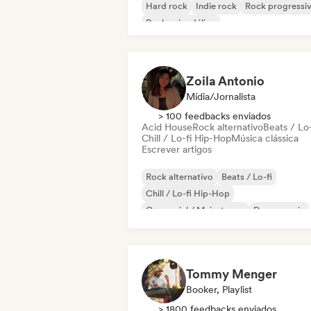
Hard rock
Indie rock
Rock progressi
Rock psicodélico
Rock & Roll / Rock Clássico
Zoila Antonio
Mídia/Jornalista
> 100 feedbacks enviados
Acid House
Rock alternativo
Beats / Lo-
Chill / Lo-fi Hip-Hop
Música clássica
Escrever artigos
Rock alternativo
Beats / Lo-fi
Chill / Lo-fi Hip-Hop
Comercial / Mainstream
Dance music
Disco
Dream pop
House music
Tommy Menger
Booker, Playlist
> 1800 feedbacks enviados