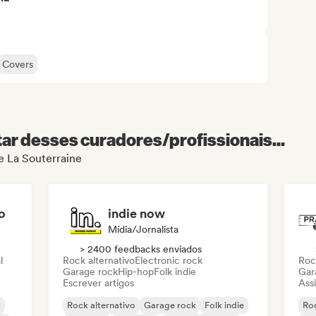
Covers
r desses curadores/profissionais...
de La Souterraine
o
indie now
Mídia/Jornalista
> 2400 feedbacks enviados
l
Rock alternativo
Electronic rock
Roc
Garage rock
Hip-hop
Folk indie
Gar
Escrever artigos
Assi
k
Rock alternativo
Garage rock
Folk indie
Roc