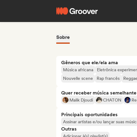
Sobre
Gêneros que ele/ela ama
Música africana
Eletrônica experimen
Nouvelle scene
Rap francês
Regga
Quer receber música semelhante a
Malik Djoudi
CHATON
Re
Principais oportunidades
Assinar artistas e/ou lançar suas músic
Outras
Adicionar à(s) playlist(s)