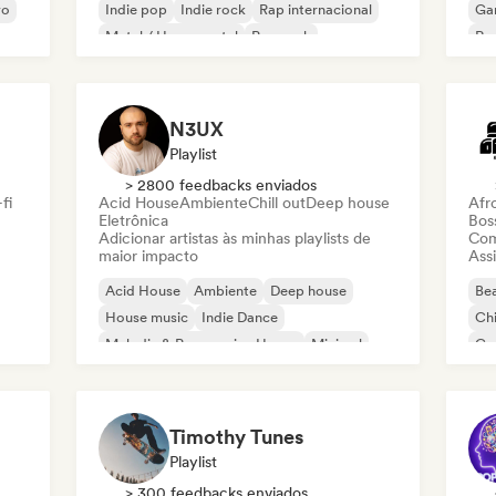
vo
Indie pop
Indie rock
Rap internacional
Ga
Metal / Heavy metal
Pop rock
Re
N3UX
Playlist
> 2800 feedbacks enviados
fi
Acid House
Ambiente
Chill out
Deep house
Afr
Eletrônica
Bos
Adicionar artistas às minhas playlists de
Com
maior impacto
Assi
Acid House
Ambiente
Deep house
Bea
House music
Indie Dance
Chi
Melodic & Progressive House
Minimal
Co
Organic House / Downtempo
Da
Timothy Tunes
Playlist
> 300 feedbacks enviados