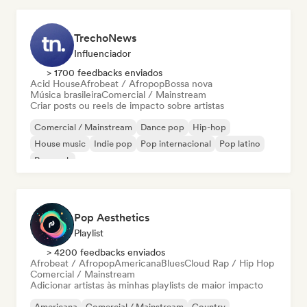
TrechoNews
Influenciador
> 1700 feedbacks enviados
Acid House
Afrobeat / Afropop
Bossa nova
Música brasileira
Comercial / Mainstream
Criar posts ou reels de impacto sobre artistas
Comercial / Mainstream
Dance pop
Hip-hop
House music
Indie pop
Pop internacional
Pop latino
Pop rock
Pop Aesthetics
Playlist
> 4200 feedbacks enviados
Afrobeat / Afropop
Americana
Blues
Cloud Rap / Hip Hop
Comercial / Mainstream
Adicionar artistas às minhas playlists de maior impacto
Americana
Comercial / Mainstream
Country