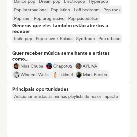
Dance pop
Dream pop
Electropop
Hyperpop
Pop internacional
Pop latino
Lofi bedroom
Pop rock
Pop soul
Pop progressivo
Pop psicodélico
Gêneros que eles também estão abertos a
receber
Indie pop
Pop suave / Balada
Synthpop
Pop urbano
Quer receber música semelhante a artistas
como...
Nina Chuba
Chapo102
AYLIVA
Wincent Weiss
Ikkimel
Mark Forster
Principais oportunidades
Adicionar artistas às minhas playlists de maior impacto