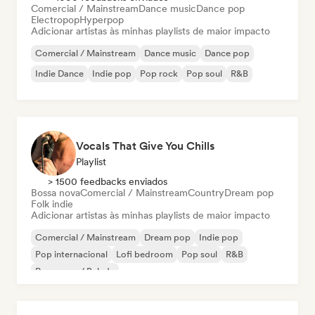
Comercial / Mainstream
Dance music
Dance pop
Electropop
Hyperpop
Adicionar artistas às minhas playlists de maior impacto
Comercial / Mainstream
Dance music
Dance pop
Indie Dance
Indie pop
Pop rock
Pop soul
R&B
Vocals That Give You Chills
Playlist
> 1500 feedbacks enviados
Bossa nova
Comercial / Mainstream
Country
Dream pop
Folk indie
Adicionar artistas às minhas playlists de maior impacto
Comercial / Mainstream
Dream pop
Indie pop
Pop internacional
Lofi bedroom
Pop soul
R&B
Pop suave / Balada