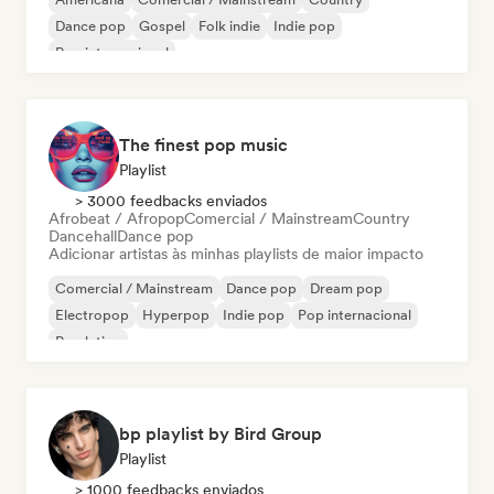
Dance pop
Gospel
Folk indie
Indie pop
Pop internacional
The finest pop music
Playlist
> 3000 feedbacks enviados
Afrobeat / Afropop
Comercial / Mainstream
Country
Dancehall
Dance pop
Adicionar artistas às minhas playlists de maior impacto
Comercial / Mainstream
Dance pop
Dream pop
Electropop
Hyperpop
Indie pop
Pop internacional
Pop latino
bp playlist by Bird Group
Playlist
> 1000 feedbacks enviados