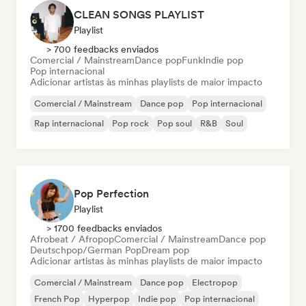
CLEAN SONGS PLAYLIST
Playlist
> 700 feedbacks enviados
Comercial / Mainstream
Dance pop
Funk
Indie pop
Pop internacional
Adicionar artistas às minhas playlists de maior impacto
Comercial / Mainstream
Dance pop
Pop internacional
Rap internacional
Pop rock
Pop soul
R&B
Soul
Pop Perfection
Playlist
> 1700 feedbacks enviados
Afrobeat / Afropop
Comercial / Mainstream
Dance pop
Deutschpop/German Pop
Dream pop
Adicionar artistas às minhas playlists de maior impacto
Comercial / Mainstream
Dance pop
Electropop
French Pop
Hyperpop
Indie pop
Pop internacional