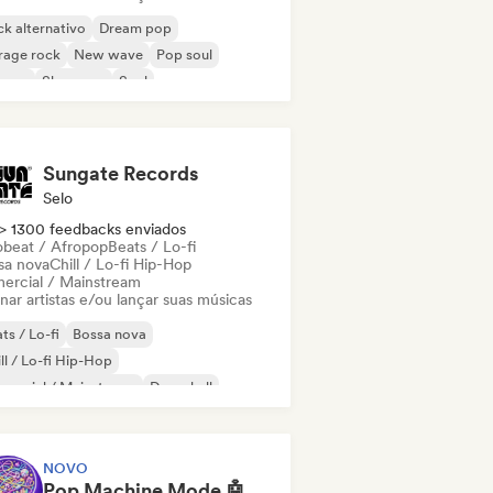
k alternativo
Dream pop
rage rock
New wave
Pop soul
ggae
Shoegaze
Soul
Sungate Records
Selo
> 1300 feedbacks enviados
obeat / Afropop
Beats / Lo-fi
sa nova
Chill / Lo-fi Hip-Hop
ercial / Mainstream
nar artistas e/ou lançar suas músicas
ts / Lo-fi
Bossa nova
ll / Lo-fi Hip-Hop
mercial / Mainstream
Dancehall
nce pop
Hip-hop
Pop soul
NOVO
Pop Machine Mode 🤖 AI Music, Indie Pop & Dream Pop