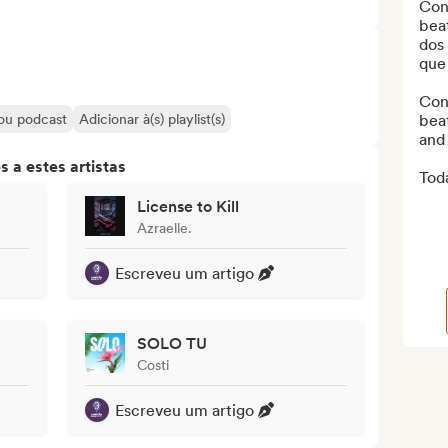
Con
beat
dos
que 
Cone
 ou podcast
Adicionar à(s) playlist(s)
beat
and 
 a estes artistas
Toda
License to Kill
Azraelle.
Escreveu um artigo
SOLO TU
Costi
Escreveu um artigo