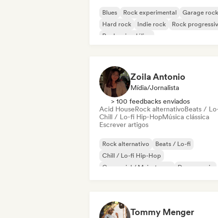
Blues
Rock experimental
Garage roc
Hard rock
Indie rock
Rock progressi
Rock psicodélico
Rock & Roll / Rock Clássico
Zoila Antonio
Mídia/Jornalista
> 100 feedbacks enviados
Acid House
Rock alternativo
Beats / Lo-
Chill / Lo-fi Hip-Hop
Música clássica
Escrever artigos
Rock alternativo
Beats / Lo-fi
Chill / Lo-fi Hip-Hop
Comercial / Mainstream
Dance music
Disco
Dream pop
House music
Tommy Menger