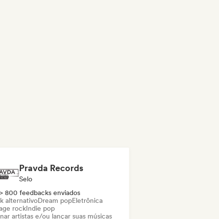
Pravda Records
Selo
> 800 feedbacks enviados
k alternativo
Dream pop
Eletrônica
age rock
Indie pop
nar artistas e/ou lançar suas músicas