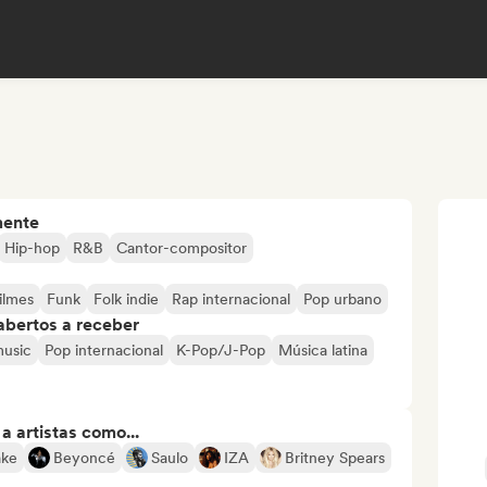
mente
Hip-hop
R&B
Cantor-compositor
ilmes
Funk
Folk indie
Rap internacional
Pop urbano
abertos a receber
usic
Pop internacional
K-Pop/J-Pop
Música latina
 artistas como...
ake
Beyoncé
Saulo
IZA
Britney Spears