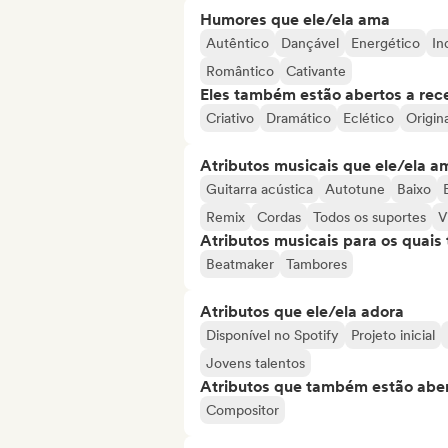
Humores que ele/ela ama
Autêntico
Dançável
Energético
In
Romântico
Cativante
Eles também estão abertos a rec
Criativo
Dramático
Eclético
Origina
Atributos musicais que ele/ela a
Guitarra acústica
Autotune
Baixo
Remix
Cordas
Todos os suportes
V
Atributos musicais para os quai
Beatmaker
Tambores
Atributos que ele/ela adora
Disponível no Spotify
Projeto inicial
Jovens talentos
Atributos que também estão aber
Compositor