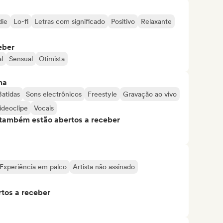
die
Lo-fi
Letras com significado
Positivo
Relaxante
eber
l
Sensual
Otimista
ma
Batidas
Sons electrônicos
Freestyle
Gravação ao vivo
ideoclipe
Vocais
s também estão abertos a receber
Experiência em palco
Artista não assinado
tos a receber