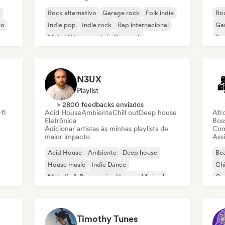
k
Rock alternativo
Garage rock
Folk indie
Roc
vo
Indie pop
Indie rock
Rap internacional
Ga
Metal / Heavy metal
Pop rock
Re
N3UX
Playlist
> 2800 feedbacks enviados
fi
Acid House
Ambiente
Chill out
Deep house
Afr
Eletrônica
Bos
Adicionar artistas às minhas playlists de
Com
maior impacto
Assi
Acid House
Ambiente
Deep house
Bea
House music
Indie Dance
Chi
Melodic & Progressive House
Minimal
Co
Organic House / Downtempo
Da
Timothy Tunes