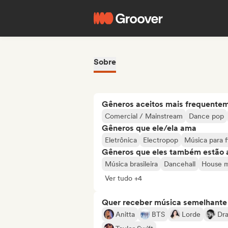
Sobre
Gêneros aceitos mais frequente
Comercial / Mainstream
Dance pop
Gêneros que ele/ela ama
Eletrônica
Electropop
Música para f
Gêneros que eles também estão 
Música brasileira
Dancehall
House m
Ver tudo +4
Quer receber música semelhante a
Anitta
BTS
Lorde
Dr