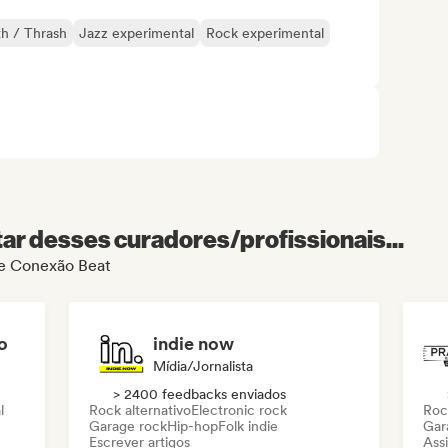
h / Thrash
Jazz experimental
Rock experimental
r desses curadores/profissionais...
 de Conexão Beat
o
indie now
Mídia/Jornalista
> 2400 feedbacks enviados
l
Rock alternativo
Electronic rock
Roc
Garage rock
Hip-hop
Folk indie
Gar
Escrever artigos
Assi