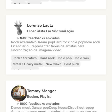
Hip-hop
Pop soul
Lorenzo Lautz
Especialista Em Sincronização
> 1600 feedbacks enviados
Rock alternativo
Dream pop
Hard rock
Indie pop
Indie rock
Licenciar ou representar faixas de artistas para
sincronização de imagem/vídeo
Rock alternativo
Hard rock
Indie pop
Indie rock
Metal / Heavy metal
New wave
Post punk
Rock psicodélico
Tommy Menger
Booker, Playlist
> 1800 feedbacks enviados
Dance music
Dance pop
Deep house
Disco
Electropop
Achar ou propor oportunidades de eventos ao vivo aos