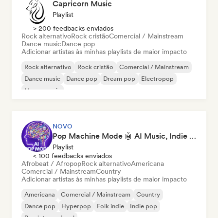
Capricorn Music
Playlist
> 200 feedbacks enviados
Rock alternativo
Rock cristão
Comercial / Mainstream
Dance music
Dance pop
Adicionar artistas às minhas playlists de maior impacto
Rock alternativo
Rock cristão
Comercial / Mainstream
Dance music
Dance pop
Dream pop
Electropop
House music
NOVO
Pop Machine Mode 🤖 AI Music, Indie Pop & Dream Pop
Playlist
< 100 feedbacks enviados
Afrobeat / Afropop
Rock alternativo
Americana
Comercial / Mainstream
Country
Adicionar artistas às minhas playlists de maior impacto
Americana
Comercial / Mainstream
Country
Dance pop
Hyperpop
Folk indie
Indie pop
Pop internacional