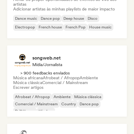
artistas
Adicionar artistas às minhas playlists de maior impacto
Dance music
Dance pop
Deep house
Disco
Electropop
French house
French Pop
House music
songweb.net
Mídia/Jornalista
> 900 feedbacks enviados
Música africana
Afrobeat / Afropop
Ambiente
Música clássica
Comercial / Mainstream
Escrever artigos
Afrobeat / Afropop
Ambiente
Música clássica
Comercial / Mainstream
Country
Dance pop
Drill/Jersey
Hip-hop