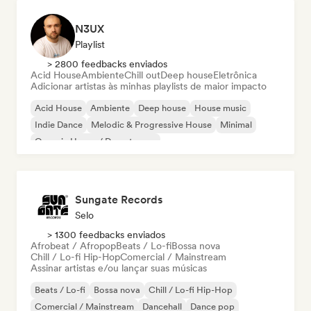
N3UX
Playlist
> 2800 feedbacks enviados
Acid House
Ambiente
Chill out
Deep house
Eletrônica
Adicionar artistas às minhas playlists de maior impacto
Acid House
Ambiente
Deep house
House music
Indie Dance
Melodic & Progressive House
Minimal
Organic House / Downtempo
Sungate Records
Selo
> 1300 feedbacks enviados
Afrobeat / Afropop
Beats / Lo-fi
Bossa nova
Chill / Lo-fi Hip-Hop
Comercial / Mainstream
Assinar artistas e/ou lançar suas músicas
Beats / Lo-fi
Bossa nova
Chill / Lo-fi Hip-Hop
Comercial / Mainstream
Dancehall
Dance pop