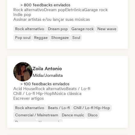
> 800 feedbacks enviados
Rock alternativo
Dream pop
Eletrônica
Garage rock
Indie pop
Assinar artistas e/ou lançar suas músicas
Rock alternativo
Dream pop
Garage rock
New wave
Pop soul
Reggae
Shoegaze
Soul
Zoila Antonio
Mídia/Jornalista
> 100 feedbacks enviados
Acid House
Rock alternativo
Beats / Lo-fi
Chill / Lo-fi Hip-Hop
Música clássica
Escrever artigos
Rock alternativo
Beats / Lo-fi
Chill / Lo-fi Hip-Hop
Comercial / Mainstream
Dance music
Disco
Dream pop
House music