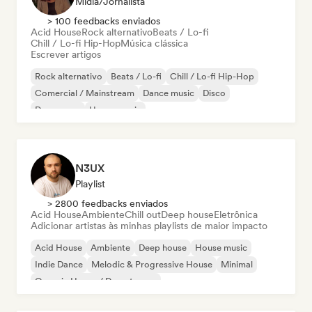
Mídia/Jornalista
> 100 feedbacks enviados
Acid House
Rock alternativo
Beats / Lo-fi
Chill / Lo-fi Hip-Hop
Música clássica
Escrever artigos
Rock alternativo
Beats / Lo-fi
Chill / Lo-fi Hip-Hop
Comercial / Mainstream
Dance music
Disco
Dream pop
House music
N3UX
Playlist
> 2800 feedbacks enviados
Acid House
Ambiente
Chill out
Deep house
Eletrônica
Adicionar artistas às minhas playlists de maior impacto
Acid House
Ambiente
Deep house
House music
Indie Dance
Melodic & Progressive House
Minimal
Organic House / Downtempo