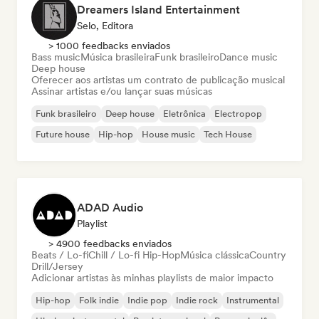
Dreamers Island Entertainment
Selo, Editora
> 1000 feedbacks enviados
Bass music
Música brasileira
Funk brasileiro
Dance music
Deep house
Oferecer aos artistas um contrato de publicação musical
Assinar artistas e/ou lançar suas músicas
Funk brasileiro
Deep house
Eletrônica
Electropop
Future house
Hip-hop
House music
Tech House
ADAD Audio
Playlist
> 4900 feedbacks enviados
Beats / Lo-fi
Chill / Lo-fi Hip-Hop
Música clássica
Country
Drill/Jersey
Adicionar artistas às minhas playlists de maior impacto
Hip-hop
Folk indie
Indie pop
Indie rock
Instrumental