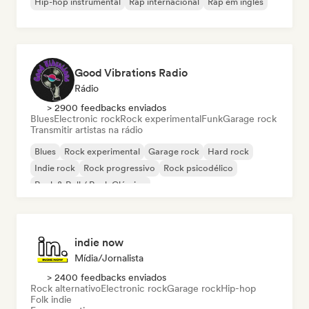
Hip-hop instrumental
Rap internacional
Rap em inglês
Good Vibrations Radio
Rádio
> 2900 feedbacks enviados
Blues
Electronic rock
Rock experimental
Funk
Garage rock
Transmitir artistas na rádio
Blues
Rock experimental
Garage rock
Hard rock
Indie rock
Rock progressivo
Rock psicodélico
Rock & Roll / Rock Clássico
indie now
Mídia/Jornalista
> 2400 feedbacks enviados
Rock alternativo
Electronic rock
Garage rock
Hip-hop
Folk indie