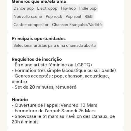
Gêneros que ele/ela ama
Dance pop
Electropop
Hip-hop
Indie pop
Nouvelle scene
Pop rock
Pop soul
R&B
Cantor-compositor
Chanson Française/Variété
Principais oportunidades
Selecionar artistas para uma chamada aberta
Requisitos de inscrição
- Être une artiste féminine ou LGBTQ+

- Formation très simple (acoustique ou sur bande)

- Genres acceptés : pop, chanson, acoustique, 
electro

- Set de 20 minutes, rémunéré
Horário
- Ouverture de l'appel: Vendredi 10 Mars

- Fermeture de l'appel: Samedi 25 Mars

- Showcase le 31 mars au Pavillon des Canaux, de 
20h à minuit