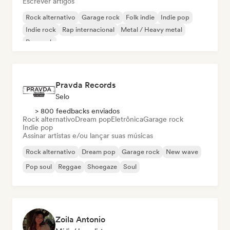
Escrever artigos
Rock alternativo
Garage rock
Folk indie
Indie pop
Indie rock
Rap internacional
Metal / Heavy metal
Pop rock
Pravda Records
Selo
> 800 feedbacks enviados
Rock alternativo
Dream pop
Eletrônica
Garage rock
Indie pop
Assinar artistas e/ou lançar suas músicas
Rock alternativo
Dream pop
Garage rock
New wave
Pop soul
Reggae
Shoegaze
Soul
Zoila Antonio