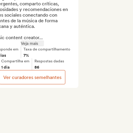
gentes, comparto críticas, 
iosidades y recomendaciones en 
es sociales conectando con 
ntes de la música de forma 
ana y auténtica.

c content creator...
Veja mais
sponde em
Taxa de compartilhamento
dias
7%
Compartilha em
Respostas dadas
1 dia
86
Ver curadores semelhantes