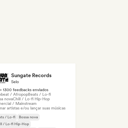
Sungate Records
Selo
> 1300 feedbacks enviados
obeat / Afropop
Beats / Lo-fi
sa nova
Chill / Lo-fi Hip-Hop
ercial / Mainstream
nar artistas e/ou lançar suas músicas
ts / Lo-fi
Bossa nova
ll / Lo-fi Hip-Hop