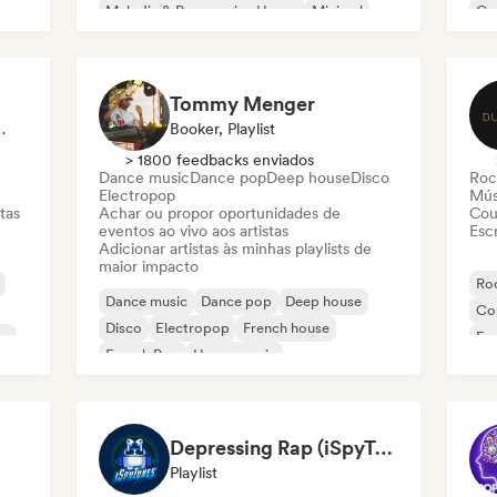
Melodic & Progressive House
Minimal
Co
Organic House / Downtempo
Da
Tommy Menger
Sincronização
Booker, Playlist
> 1800 feedbacks enviados
Dance music
Dance pop
Deep house
Disco
Roc
Electropop
Mús
tas
Achar ou propor oportunidades de
Cou
eventos ao vivo aos artistas
Escr
Adicionar artistas às minhas playlists de
maior impacto
Roc
Dance music
Dance pop
Deep house
Co
Disco
Electropop
French house
co
Fu
French Pop
House music
Depressing Rap (iSpyTunes)
Playlist