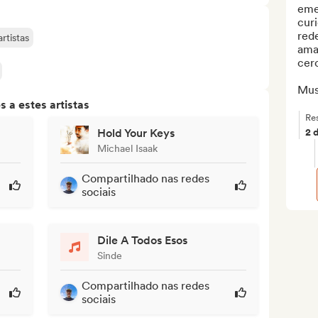
emer
cur
red
rtistas
ama
cerc
Musi
 a estes artistas
Re
Hold Your Keys
2 
Michael Isaak
Compartilhado nas redes
sociais
Dile A Todos Esos
Sinde
Compartilhado nas redes
sociais