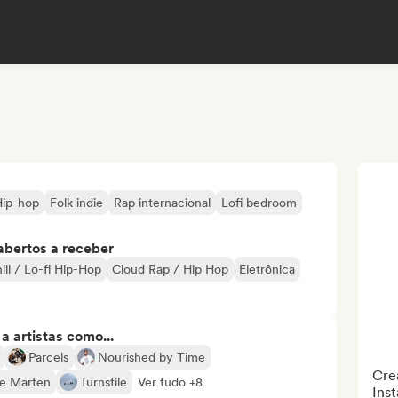
Hip-hop
Folk indie
Rap internacional
Lofi bedroom
abertos a receber
ill / Lo-fi Hip-Hop
Cloud Rap / Hip Hop
Eletrônica
 artistas como...
Parcels
Nourished by Time
Cre
lie Marten
Turnstile
Ver tudo +8
Inst