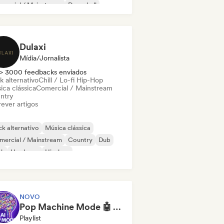
mercial / Mainstream
Dancehall
nce pop
Hip-hop
Pop soul
Dulaxi
Mídia/Jornalista
> 3000 feedbacks enviados
k alternativo
Chill / Lo-fi Hip-Hop
ica clássica
Comercial / Mainstream
ntry
ever artigos
k alternativo
Música clássica
mercial / Mainstream
Country
Dub
nk
Hardcore
Hip-hop
NOVO
Pop Machine Mode 🤖 AI Music, Indie Pop & Dream Pop
Playlist