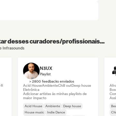
r desses curadores/profissionais...
de Infrasounds
N3UX
Playlist
> 2800 feedbacks enviados
fi
Acid House
Ambiente
Chill out
Deep house
Afr
Eletrônica
Bos
Adicionar artistas às minhas playlists de
Com
maior impacto
Assi
Acid House
Ambiente
Deep house
Bea
House music
Indie Dance
Chi