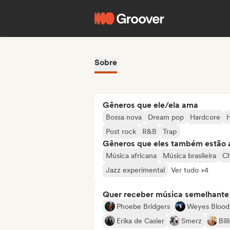
Sobre
Gêneros que ele/ela ama
Bossa nova
Dream pop
Hardcore
Post rock
R&B
Trap
Gêneros que eles também estão 
Música africana
Música brasileira
Ch
Jazz experimental
Ver tudo +4
Quer receber música semelhante a
Phoebe Bridgers
Weyes Blood
Erika de Casier
Smerz
Bil