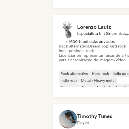
Comercial / Mainstream
Dance music
Disco
Dream pop
House music
Lorenzo Lautz
Especialista Em 
> 1600 feedbacks enviados
Rock alternativo
Dream pop
Hard rock
Indie pop
Indie rock
Licenciar ou representar faixas de artis
para sincronização de imagem/vídeo
Rock alternativo
Hard rock
Indie pop
Indie rock
Metal / Heavy metal
New wave
Post punk
Rock psicodéli
Timothy Tunes
Playlist