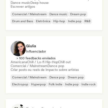
Dance music
Deep house
Escrever artigos
Comercial / Mainstream
Dance music
Dream pop
Drum and Bass
Eletrônica
Hip-hop
Indie pop
R&B
Giulia
Influenciador
> 100 feedbacks enviados
Americana
Chill / Lo-fi Hip-Hop
Chill out
Comercial / Mainstream
Dance pop
Criar posts ou reels de impacto sobre artistas
Comercial / Mainstream
Dance pop
Dream pop
Electropop
Hyperpop
Folk indie
Indie pop
Indie rock