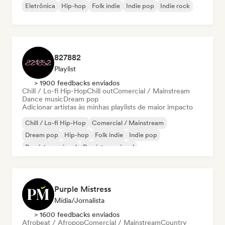
Eletrônica
Hip-hop
Folk indie
Indie pop
Indie rock
827882
Playlist
> 1900 feedbacks enviados
Chill / Lo-fi Hip-Hop
Chill out
Comercial / Mainstream
Dance music
Dream pop
Adicionar artistas às minhas playlists de maior impacto
Chill / Lo-fi Hip-Hop
Comercial / Mainstream
Dream pop
Hip-hop
Folk indie
Indie pop
Pop internacional
Rap internacional
Purple Mistress
Mídia/Jornalista
> 1600 feedbacks enviados
Afrobeat / Afropop
Comercial / Mainstream
Country