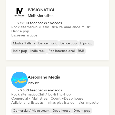
IVISIONATICI
Mídia/Jornalista
> 2500 feedbacks enviados
Rock alternativo
Blues
Música italiana
Dance music
Dance pop
Escrever artigos
Música italiana
Dance music
Dance pop
Hip-hop
Indie pop
Indie rock
Rap internacional
R&B
Aeroplane Media
Playlist
> 9300 feedbacks enviados
Rock alternativo
Chill / Lo-fi Hip-Hop
Comercial / Mainstream
Country
Deep house
Adicionar artistas às minhas playlists de maior impacto
Comercial / Mainstream
Deep house
Dream pop