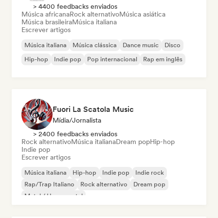
> 4400 feedbacks enviados
Música africana
Rock alternativo
Música asiática
Música brasileira
Música italiana
Escrever artigos
Música italiana
Música clássica
Dance music
Disco
Hip-hop
Indie pop
Pop internacional
Rap em inglês
Fuori La Scatola Music
Mídia/Jornalista
> 2400 feedbacks enviados
Rock alternativo
Música italiana
Dream pop
Hip-hop
Indie pop
Escrever artigos
Música italiana
Hip-hop
Indie pop
Indie rock
Rap/Trap Italiano
Rock alternativo
Dream pop
Metal / Heavy metal