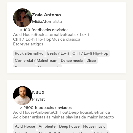
Zoila Antonio
Mídia/Jornalista
> 100 feedbacks enviados
Acid House
Rock alternativo
Beats / Lo-fi
Chill / Lo-fi Hip-Hop
Música clássica
Escrever artigos
Rock alternativo
Beats / Lo-fi
Chill / Lo-fi Hip-Hop
Comercial / Mainstream
Dance music
Disco
Dream pop
House music
N3UX
Playlist
> 2800 feedbacks enviados
Acid House
Ambiente
Chill out
Deep house
Eletrônica
Adicionar artistas às minhas playlists de maior impacto
Acid House
Ambiente
Deep house
House music