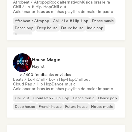
Afrobeat / Afropop
Rock alternativo
Música brasileira
Chill / Lo-fi Hip-Hop
Chill out
Adicionar artistas às minhas playlists de maior impacto
Afrobeat / Afropop
Chill / Lo-fi Hip-Hop
Dance music
Dance pop
Deep house
Future house
Indie pop
Pop rock
House Magic
Playlist
> 2400 feedbacks enviados
Beats / Lo-fi
Chill / Lo-fi Hip-Hop
Chill out
Cloud Rap / Hip Hop
Dance music
Adicionar artistas às minhas playlists de maior impacto
Chill out
Cloud Rap / Hip Hop
Dance music
Dance pop
Deep house
French house
Future house
House music