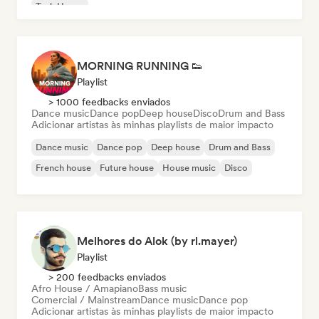
Tech House
MORNING RUNNING 👟
Playlist
> 1000 feedbacks enviados
Dance music
Dance pop
Deep house
Disco
Drum and Bass
Adicionar artistas às minhas playlists de maior impacto
Dance music
Dance pop
Deep house
Drum and Bass
French house
Future house
House music
Disco
Melhores do Alok (by rl.mayer)
Playlist
> 200 feedbacks enviados
Afro House / Amapiano
Bass music
Comercial / Mainstream
Dance music
Dance pop
Adicionar artistas às minhas playlists de maior impacto