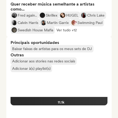
Quer receber música semelhante a artistas
como...
Fred again..
Skrillex
HUGEL
Chris Lake
Calvin Harris
Martin Garrix
Swimming Paul
Swedish House Mafia
Ver tudo +12
Principais oportunidades
Baixar faixas de artistas para os meus sets de DJ
Outras
Adicionar aos stories nas redes sociais
Adicionar à(s) playlist(s)
11.1k