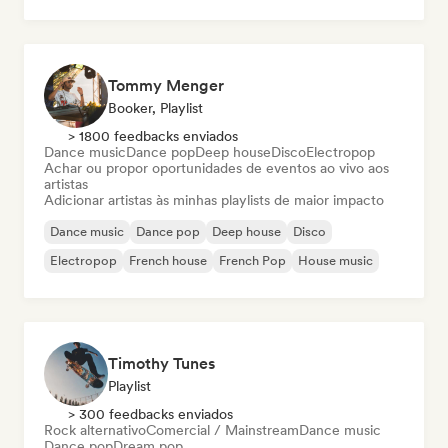
Hip-hop
Pop soul
Tommy Menger
Booker, Playlist
> 1800 feedbacks enviados
Dance music
Dance pop
Deep house
Disco
Electropop
Achar ou propor oportunidades de eventos ao vivo aos
artistas
Adicionar artistas às minhas playlists de maior impacto
Dance music
Dance pop
Deep house
Disco
Electropop
French house
French Pop
House music
Timothy Tunes
Playlist
> 300 feedbacks enviados
Rock alternativo
Comercial / Mainstream
Dance music
Dance pop
Dream pop