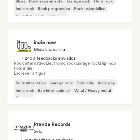
Blues
Rock experimental
Garage rock
Hard rock
Indie rock
Rock progressivo
Rock psicodélico
Rock & Roll / Rock Clássico
indie now
Mídia/Jornalista
> 2400 feedbacks enviados
Rock alternativo
Electronic rock
Garage rock
Hip-hop
Folk indie
Escrever artigos
Rock alternativo
Garage rock
Folk indie
Indie pop
Indie rock
Rap internacional
Metal / Heavy metal
Pop rock
Pravda Records
Selo