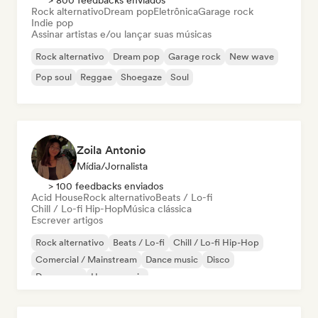
> 800 feedbacks enviados
Rock alternativo
Dream pop
Eletrônica
Garage rock
Indie pop
Assinar artistas e/ou lançar suas músicas
Rock alternativo
Dream pop
Garage rock
New wave
Pop soul
Reggae
Shoegaze
Soul
Zoila Antonio
Mídia/Jornalista
> 100 feedbacks enviados
Acid House
Rock alternativo
Beats / Lo-fi
Chill / Lo-fi Hip-Hop
Música clássica
Escrever artigos
Rock alternativo
Beats / Lo-fi
Chill / Lo-fi Hip-Hop
Comercial / Mainstream
Dance music
Disco
Dream pop
House music