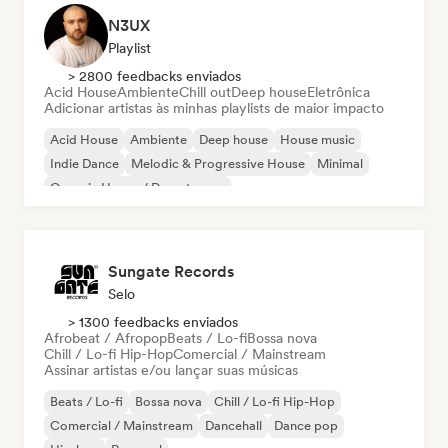
N3UX
Playlist
> 2800 feedbacks enviados
Acid House
Ambiente
Chill out
Deep house
Eletrônica
Adicionar artistas às minhas playlists de maior impacto
Acid House
Ambiente
Deep house
House music
Indie Dance
Melodic & Progressive House
Minimal
Organic House / Downtempo
Sungate Records
Selo
> 1300 feedbacks enviados
Afrobeat / Afropop
Beats / Lo-fi
Bossa nova
Chill / Lo-fi Hip-Hop
Comercial / Mainstream
Assinar artistas e/ou lançar suas músicas
Beats / Lo-fi
Bossa nova
Chill / Lo-fi Hip-Hop
Comercial / Mainstream
Dancehall
Dance pop