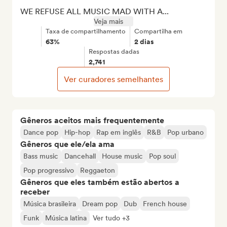
WE REFUSE ALL MUSIC MAD WITH A...
Veja mais
Taxa de compartilhamento
Compartilha em
63%
2 dias
Respostas dadas
2,741
Ver curadores semelhantes
Gêneros aceitos mais frequentemente
Dance pop
Hip-hop
Rap em inglês
R&B
Pop urbano
Gêneros que ele/ela ama
Bass music
Dancehall
House music
Pop soul
Pop progressivo
Reggaeton
Gêneros que eles também estão abertos a
receber
Música brasileira
Dream pop
Dub
French house
Funk
Música latina
Ver tudo +3