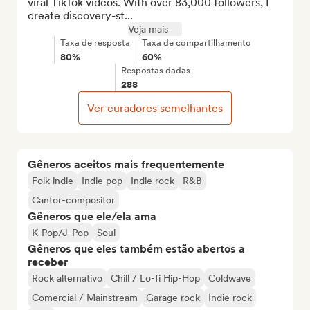
viral TikTok videos. With over 83,000 followers, I 
create discovery-st...
Veja mais
Taxa de resposta
Taxa de compartilhamento
80%
60%
Respostas dadas
288
Ver curadores semelhantes
Gêneros aceitos mais frequentemente
Folk indie
Indie pop
Indie rock
R&B
Cantor-compositor
Gêneros que ele/ela ama
K-Pop/J-Pop
Soul
Gêneros que eles também estão abertos a
receber
Rock alternativo
Chill / Lo-fi Hip-Hop
Coldwave
Comercial / Mainstream
Garage rock
Indie rock