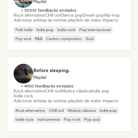
Playlist
> 12000 feedbacks enviados
Rock alternativo
Chill out
Dance pop
Dream pop
Hip-hop
Adicionar artistas às minhas playlists de maior impacto
Folk indie
Indie pop
Indie rock
Pop internacional
Pop soul
R&B
Cantor-compositor
Soul
Before sleeping.
Playlist
> 4100 feedbacks enviados
Rock alternativo
Chill out
Música clássica
Indie pop
Indie rock
Adicionar artistas às minhas playlists de maior impacto
Rock alternativo
Chill out
Música clássica
Indie pop
Indie rock
Instrumental
Pop rock
Pop soul