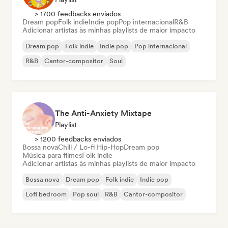
> 1700 feedbacks enviados
Dream pop
Folk indie
Indie pop
Pop internacional
R&B
Adicionar artistas às minhas playlists de maior impacto
Dream pop
Folk indie
Indie pop
Pop internacional
R&B
Cantor-compositor
Soul
The Anti-Anxiety Mixtape
Playlist
> 1200 feedbacks enviados
Bossa nova
Chill / Lo-fi Hip-Hop
Dream pop
Música para filmes
Folk indie
Adicionar artistas às minhas playlists de maior impacto
Bossa nova
Dream pop
Folk indie
Indie pop
Lofi bedroom
Pop soul
R&B
Cantor-compositor