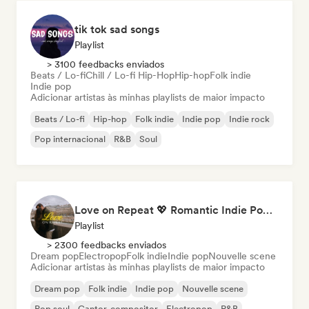
tik tok sad songs
Playlist
> 3100 feedbacks enviados
Beats / Lo-fi
Chill / Lo-fi Hip-Hop
Hip-hop
Folk indie
Indie pop
Adicionar artistas às minhas playlists de maior impacto
Beats / Lo-fi
Hip-hop
Folk indie
Indie pop
Indie rock
Pop internacional
R&B
Soul
Love on Repeat 💖 Romantic Indie Pop, Neo Soul & Singer-Songwriter
Playlist
> 2300 feedbacks enviados
Dream pop
Electropop
Folk indie
Indie pop
Nouvelle scene
Adicionar artistas às minhas playlists de maior impacto
Dream pop
Folk indie
Indie pop
Nouvelle scene
Pop soul
Cantor-compositor
Electropop
R&B