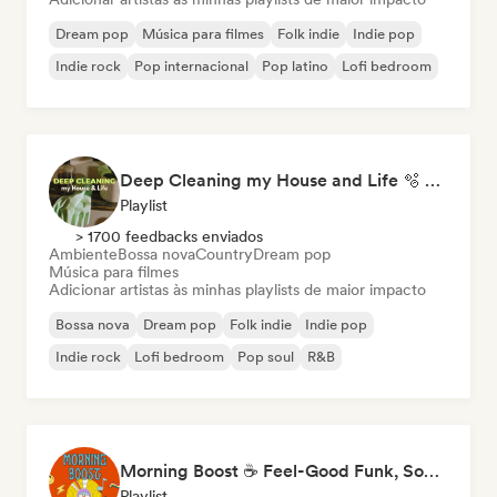
Dream pop
Música para filmes
Folk indie
Indie pop
Indie rock
Pop internacional
Pop latino
Lofi bedroom
Deep Cleaning my House and Life 🫧 Bedroom Pop & Indie Pop
Playlist
> 1700 feedbacks enviados
Ambiente
Bossa nova
Country
Dream pop
Música para filmes
Adicionar artistas às minhas playlists de maior impacto
Bossa nova
Dream pop
Folk indie
Indie pop
Indie rock
Lofi bedroom
Pop soul
R&B
Morning Boost ☕ Feel-Good Funk, Soul & Neo-Soul to Wake Up
Playlist