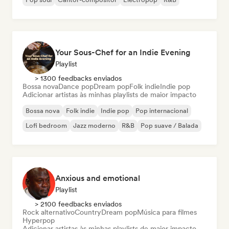
Your Sous-Chef for an Indie Evening
Playlist
> 1300 feedbacks enviados
Bossa nova
Dance pop
Dream pop
Folk indie
Indie pop
Adicionar artistas às minhas playlists de maior impacto
Bossa nova
Folk indie
Indie pop
Pop internacional
Lofi bedroom
Jazz moderno
R&B
Pop suave / Balada
Anxious and emotional
Playlist
> 2100 feedbacks enviados
Rock alternativo
Country
Dream pop
Música para filmes
Hyperpop
Adicionar artistas às minhas playlists de maior impacto