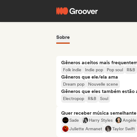
Sobre
Gêneros aceitos mais frequente
Folk indie
Indie pop
Pop soul
R&B
Gêneros que ele/ela ama
Dream pop
Nouvelle scene
Gêneros que eles também estão 
Electropop
R&B
Soul
Quer receber música semelhante a
Sade
Harry Styles
Angèle
Juliette Armanet
Taylor Swift