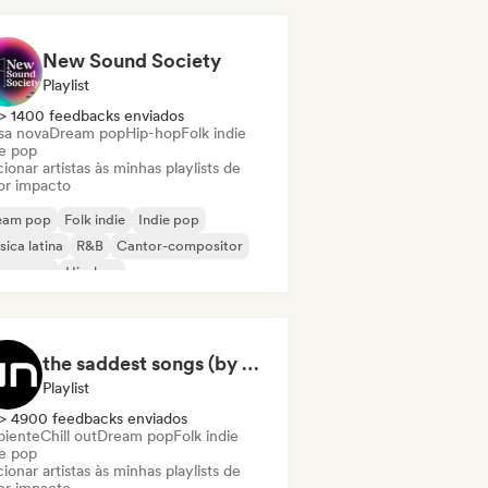
New Sound Society
Playlist
> 1400 feedbacks enviados
sa nova
Dream pop
Hip-hop
Folk indie
ie pop
ionar artistas às minhas playlists de
or impacto
eam pop
Folk indie
Indie pop
ica latina
R&B
Cantor-compositor
ssa nova
Hip-hop
the saddest songs (by Undiscovered Music)
Playlist
> 4900 feedbacks enviados
iente
Chill out
Dream pop
Folk indie
ie pop
ionar artistas às minhas playlists de