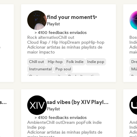
find your moment✨
Playlist
> 4100 feedbacks enviados
Rock alternativo
Chill out
Bos
Cloud Rap / Hip Hop
Dream pop
Hip-hop
Ind
e
Adicionar artistas às minhas playlists de
Adic
maior impacto
mai
Chill out
Hip-hop
Folk indie
Indie pop
Dr
Instrumental
Pop soul
Mús
Cantor-compositor
Rock alternativo
Bo
Studying, relaxing, resting...
sad vibes (by XIV Playlists)
Playlist
> 4100 feedbacks enviados
Ambiente
Chill out
Dream pop
Folk indie
Amb
Indie pop
Ind
Adicionar artistas às minhas playlists de
Adic