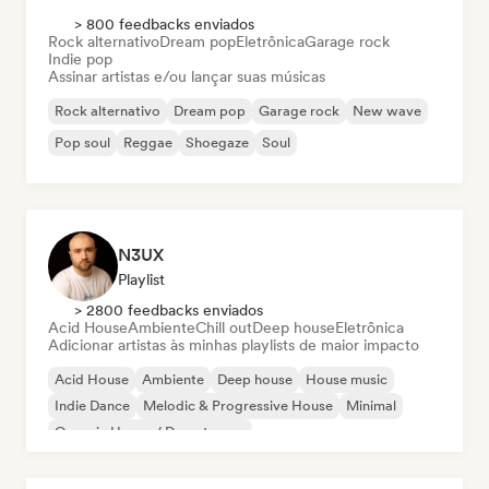
> 800 feedbacks enviados
Rock alternativo
Dream pop
Eletrônica
Garage rock
Indie pop
Assinar artistas e/ou lançar suas músicas
Rock alternativo
Dream pop
Garage rock
New wave
Pop soul
Reggae
Shoegaze
Soul
N3UX
Playlist
> 2800 feedbacks enviados
Acid House
Ambiente
Chill out
Deep house
Eletrônica
Adicionar artistas às minhas playlists de maior impacto
Acid House
Ambiente
Deep house
House music
Indie Dance
Melodic & Progressive House
Minimal
Organic House / Downtempo