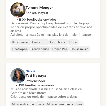
Tommy Menger
Booker, Playlist
> 1800 feedbacks enviados
Dance music
Dance pop
Deep house
Disco
Electropop
Achar ou propor oportunidades de eventos ao vivo aos
artistas
Adicionar artistas às minhas playlists de maior impacto
Dance music
Dance pop
Deep house
Disco
Electropop
French house
French Pop
House music
NOVO
Tati Kapaya
Influenciador
< 100 feedbacks enviados
Música africana
Blues
Chill House
Música clássica
Comercial / Mainstream
Criar posts ou reels de impacto sobre artistas
Música africana
Blues
Música para filmes
Funk