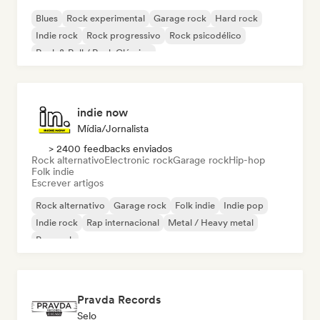
Blues
Rock experimental
Garage rock
Hard rock
Indie rock
Rock progressivo
Rock psicodélico
Rock & Roll / Rock Clássico
indie now
Mídia/Jornalista
> 2400 feedbacks enviados
Rock alternativo
Electronic rock
Garage rock
Hip-hop
Folk indie
Escrever artigos
Rock alternativo
Garage rock
Folk indie
Indie pop
Indie rock
Rap internacional
Metal / Heavy metal
Pop rock
Pravda Records
Selo