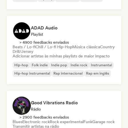
ADAD Audio
Playlist
> 4900 feedbacks enviados
Beats / Lo-fi
Chill / Lo-fi Hip-Hop
Música clássica
Country
Drill/Jersey
Adicionar artistas às minhas playlists de maior impacto
Hip-hop
Folk indie
Indie pop
Indie rock
Instrumental
Hip-hop instrumental
Rap internacional
Rap em inglês
Good Vibrations Radio
Rádio
> 2900 feedbacks enviados
Blues
Electronic rock
Rock experimental
Funk
Garage rock
Transmitir artistas na rádio