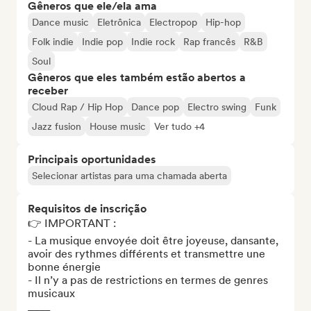
Gêneros que ele/ela ama
Dance music
Eletrônica
Electropop
Hip-hop
Folk indie
Indie pop
Indie rock
Rap francês
R&B
Soul
Gêneros que eles também estão abertos a
receber
Cloud Rap / Hip Hop
Dance pop
Electro swing
Funk
Jazz fusion
House music
Ver tudo +4
Principais oportunidades
Selecionar artistas para uma chamada aberta
Requisitos de inscrição
👉 IMPORTANT : 

- La musique envoyée doit être joyeuse, dansante, 
avoir des rythmes différents et transmettre une 
bonne énergie

- Il n’y a pas de restrictions en termes de genres 
musicaux

____
