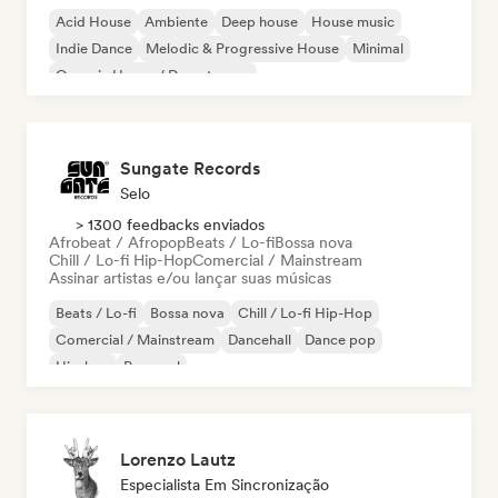
Acid House
Ambiente
Deep house
House music
Indie Dance
Melodic & Progressive House
Minimal
Organic House / Downtempo
Sungate Records
Selo
> 1300 feedbacks enviados
Afrobeat / Afropop
Beats / Lo-fi
Bossa nova
Chill / Lo-fi Hip-Hop
Comercial / Mainstream
Assinar artistas e/ou lançar suas músicas
Beats / Lo-fi
Bossa nova
Chill / Lo-fi Hip-Hop
Comercial / Mainstream
Dancehall
Dance pop
Hip-hop
Pop soul
Lorenzo Lautz
Especialista Em Sincronização