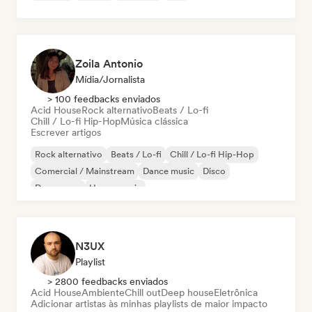
Zoila Antonio
Mídia/Jornalista
> 100 feedbacks enviados
Acid House
Rock alternativo
Beats / Lo-fi
Chill / Lo-fi Hip-Hop
Música clássica
Escrever artigos
Rock alternativo
Beats / Lo-fi
Chill / Lo-fi Hip-Hop
Comercial / Mainstream
Dance music
Disco
Dream pop
House music
N3UX
Playlist
> 2800 feedbacks enviados
Acid House
Ambiente
Chill out
Deep house
Eletrônica
Adicionar artistas às minhas playlists de maior impacto