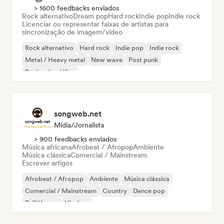
> 1600 feedbacks enviados
Rock alternativo
Dream pop
Hard rock
Indie pop
Indie rock
Licenciar ou representar faixas de artistas para
sincronização de imagem/vídeo
Rock alternativo
Hard rock
Indie pop
Indie rock
Metal / Heavy metal
New wave
Post punk
Rock psicodélico
songweb.net
Mídia/Jornalista
> 900 feedbacks enviados
Música africana
Afrobeat / Afropop
Ambiente
Música clássica
Comercial / Mainstream
Escrever artigos
Afrobeat / Afropop
Ambiente
Música clássica
Comercial / Mainstream
Country
Dance pop
Drill/Jersey
Hip-hop