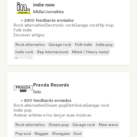
indie now
Mídia/Jornalista
> 2400 feedbacks enviados
Rock alternativo
Electronic rock
Garage rock
Hip-hop
Folk indie
Escrever artigos
Rock alternativo
Garage rock
Folk indie
Indie pop
Indie rock
Rap internacional
Metal / Heavy metal
Pop rock
Pravda Records
Selo
> 800 feedbacks enviados
Rock alternativo
Dream pop
Eletrônica
Garage rock
Indie pop
Assinar artistas e/ou lançar suas músicas
Rock alternativo
Dream pop
Garage rock
New wave
Pop soul
Reggae
Shoegaze
Soul