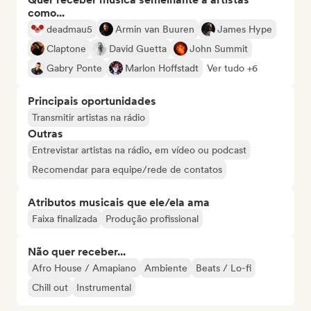
como...
deadmau5
Armin van Buuren
James Hype
Claptone
David Guetta
John Summit
Gabry Ponte
Marlon Hoffstadt
Ver tudo +6
Principais oportunidades
Transmitir artistas na rádio
Outras
Entrevistar artistas na rádio, em vídeo ou podcast
Recomendar para equipe/rede de contatos
Atributos musicais que ele/ela ama
Faixa finalizada
Produção profissional
Não quer receber...
Afro House / Amapiano
Ambiente
Beats / Lo-fi
Chill out
Instrumental