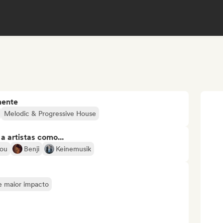
mente
Melodic & Progressive House
 artistas como...
Lou
Benji
Keinemusik
de maior impacto