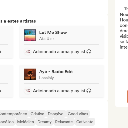
T
Nous
Hou
 a estes artistas
conç
éme
Let Me Show
visi
Ata Uler
se f
inte
Adicionado a uma playlist
Ayé - Radio Edit
Loaaihly
Adicionado a uma playlist
ontemporâneo
Criativo
Dançável
Good vibes
ncólico
Melódico
Dreamy
Relaxante
Cativante