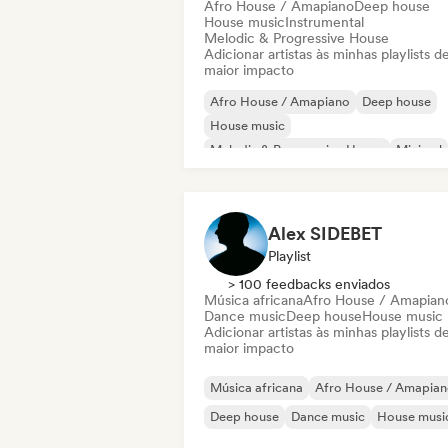
Afro House / Amapiano
Deep house
House music
Instrumental
Melodic & Progressive House
Adicionar artistas às minhas playlists d
maior impacto
Afro House / Amapiano
Deep house
House music
Melodic & Progressive House
Minimal
Tech House
Techno
Instrumental
Alex SIDEBET
Playlist
> 100 feedbacks enviados
Música africana
Afro House / Amapian
Dance music
Deep house
House music
Adicionar artistas às minhas playlists d
maior impacto
Música africana
Afro House / Amapia
Deep house
Dance music
House musi