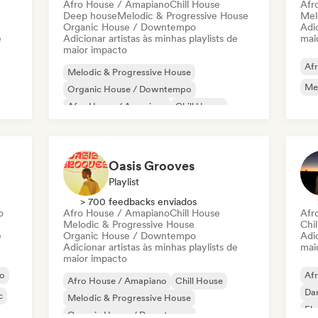
Afro House / Amapiano
Chill House
Afr
Deep house
Melodic & Progressive House
Mel
Organic House / Downtempo
Adic
e
Adicionar artistas às minhas playlists de
mai
maior impacto
Af
Melodic & Progressive House
Mel
Organic House / Downtempo
Afro House / Amapiano
Chill House
Deep house
Oasis Grooves
Playlist
> 700 feedbacks enviados
o
Afro House / Amapiano
Chill House
Afr
Melodic & Progressive House
Chil
e
Organic House / Downtempo
Adic
Adicionar artistas às minhas playlists de
mai
maior impacto
no
Af
Afro House / Amapiano
Chill House
Da
c
Melodic & Progressive House
Ele
Organic House / Downtempo