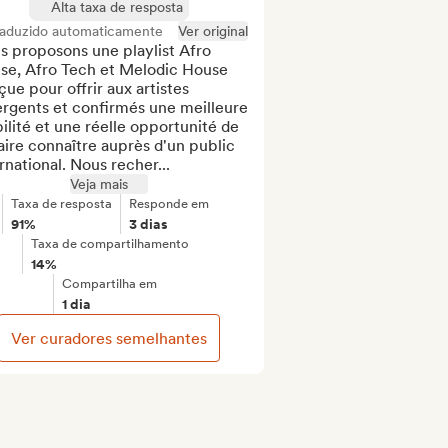
Alta taxa de resposta
raduzido automaticamente
Ver original
 proposons une playlist Afro 
se, Afro Tech et Melodic House 
ue pour offrir aux artistes 
rgents et confirmés une meilleure 
bilité et une réelle opportunité de 
aire connaître auprès d'un public 
rnational. Nous recher...
Veja mais
Taxa de resposta
Responde em
91%
3 dias
Taxa de compartilhamento
14%
Compartilha em
1 dia
Ver curadores semelhantes