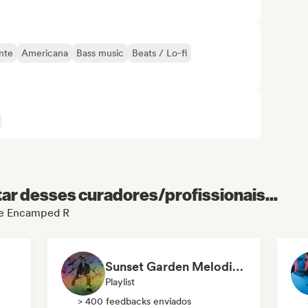
nte
Americana
Bass music
Beats / Lo-fi
r desses curadores/profissionais...
 de Encamped R
Sunset Garden Melodic & Organic House
Playlist
> 400 feedbacks enviados