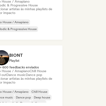
o House / Amapiano
odic & Progressive House
ionar artistas às minhas playlists de
or impacto
ro House / Amapiano
odic & Progressive House
BIONT
Playlist
> 600 feedbacks enviados
o House / Amapiano
Chill House
l out
Dance music
Dance pop
ionar artistas às minhas playlists de
or impacto
ro House / Amapiano
Chill House
nce music
Dance pop
Deep house
trônica
Indie Dance
Indie pop