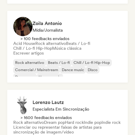
Zoila Antonio
Mídia/Jornalista
> 100 feedbacks enviados
Acid House
Rock alternativo
Beats / Lo-fi
Chill / Lo-fi Hip-Hop
Música clássica
Escrever artigos
Rock alternativo
Beats / Lo-fi
Chill / Lo-fi Hip-Hop
Comercial / Mainstream
Dance music
Disco
Dream pop
House music
Lorenzo Lautz
Especialista Em Sincronização
> 1600 feedbacks enviados
Rock alternativo
Dream pop
Hard rock
Indie pop
Indie rock
Licenciar ou representar faixas de artistas para
sincronização de imagem/vídeo