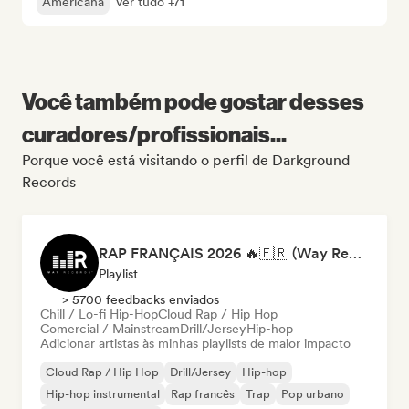
Americana
Ver tudo +71
Você também pode gostar desses
curadores/profissionais...
Porque você está visitando o perfil de Darkground
Records
RAP FRANÇAIS 2026 🔥🇫🇷 (Way Records)
Playlist
> 5700 feedbacks enviados
Chill / Lo-fi Hip-Hop
Cloud Rap / Hip Hop
Comercial / Mainstream
Drill/Jersey
Hip-hop
Adicionar artistas às minhas playlists de maior impacto
Cloud Rap / Hip Hop
Drill/Jersey
Hip-hop
Hip-hop instrumental
Rap francês
Trap
Pop urbano