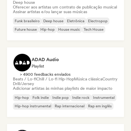
Deep house
Oferecer aos artistas um contrato de publicação musical
Assinar artistas e/ou lançar suas músicas
Funk brasileiro
Deep house
Eletrônica
Electropop
Future house
Hip-hop
House music
Tech House
ADAD Audio
Playlist
> 4900 feedbacks enviados
Beats / Lo-fi
Chill / Lo-fi Hip-Hop
Música clássica
Country
Drill/Jersey
Adicionar artistas às minhas playlists de maior impacto
Hip-hop
Folk indie
Indie pop
Indie rock
Instrumental
Hip-hop instrumental
Rap internacional
Rap em inglês