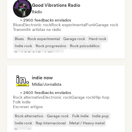
Good Vibrations Radio
Rádio
> 2900 feedbacks enviados
Blues
Electronic rock
Rock experimental
Funk
Garage rock
Transmitir artistas na rádio
Blues
Rock experimental
Garage rock
Hard rock
Indie rock
Rock progressivo
Rock psicodélico
Rock & Roll / Rock Clássico
indie now
Mídia/Jornalista
> 2400 feedbacks enviados
Rock alternativo
Electronic rock
Garage rock
Hip-hop
Folk indie
Escrever artigos
Rock alternativo
Garage rock
Folk indie
Indie pop
Indie rock
Rap internacional
Metal / Heavy metal
Pop rock