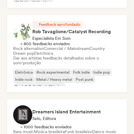
Chill / Lo-fi Hip-Hop
Feedback aprofundado
Rob Tavaglione/Catalyst Recording
Especialista Em Som
> 800 feedbacks enviados
Rock alternativo
Comercial / Mainstream
Country
Dream pop
Eletrônica
Dar aos artistas feedbacks detalhados sobre o
som/produção
Eletrônica
Rock experimental
Folk indie
Indie pop
Indie rock
Metal / Heavy metal
Post punk
Rock & Roll / Rock Clássico
Dreamers Island Entertainment
Selo, Editora
> 1000 feedbacks enviados
Bass music
Música brasileira
Funk brasileiro
Dance music