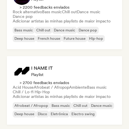
> 2200 feedbacks enviados
Rock alternativo
Bass music
Chill out
Dance music
Dance pop
Adicionar artistas às minhas playlists de maior impacto
Bass music
Chill out
Dance music
Dance pop
Deep house
French house
Future house
Hip-hop
I NAME IT
Playlist
> 2700 feedbacks enviados
Acid House
Afrobeat / Afropop
Ambiente
Bass music
Chill / Lo-fi Hip-Hop
Adicionar artistas às minhas playlists de maior impacto
Afrobeat / Afropop
Bass music
Chill out
Dance music
Deep house
Disco
Eletrônica
Electro swing