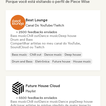
Porque você está visitando o perfil de Piece Wise
Beat Lounge
Canal Do YouTube/Twitch
> 2500 feedbacks enviados
Bass music
Chill out
Dance music
Deep house
Drum and Bass
Compartilhar artistas no meu canal do YouTube,
SoundCloud ou Twitch
Bass music
Chill out
Dance music
Deep house
Drum and Bass
Eletrônica
Future house
House music
Future House Cloud
Playlist
> 5500 feedbacks enviados
Bass music
Chill out
Dance music
Dance pop
Deep house
Adicionar artistas às minhas playlists de maior impacto