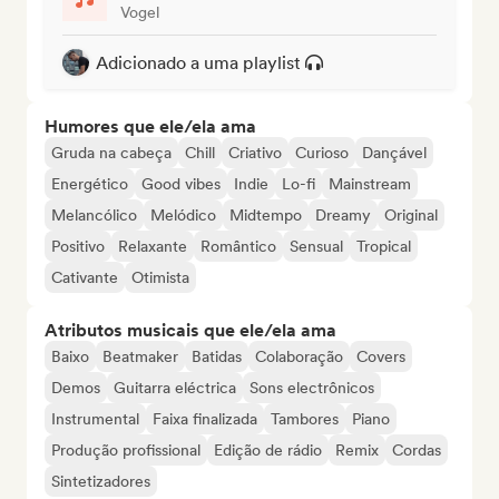
Vogel
Adicionado a uma playlist
Humores que ele/ela ama
Gruda na cabeça
Chill
Criativo
Curioso
Dançável
Energético
Good vibes
Indie
Lo-fi
Mainstream
Melancólico
Melódico
Midtempo
Dreamy
Original
Positivo
Relaxante
Romântico
Sensual
Tropical
Cativante
Otimista
Atributos musicais que ele/ela ama
Baixo
Beatmaker
Batidas
Colaboração
Covers
Demos
Guitarra eléctrica
Sons electrônicos
Instrumental
Faixa finalizada
Tambores
Piano
Produção profissional
Edição de rádio
Remix
Cordas
Sintetizadores