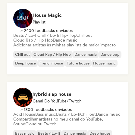
House Magic
Playlist
> 2400 feedbacks enviados
Beats / Lo-fi
Chill / Lo-fi Hip-Hop
Chill out
Cloud Rap / Hip Hop
Dance music
Adicionar artistas às minhas playlists de maior impacto
Chill out
Cloud Rap / Hip Hop
Dance music
Dance pop
Deep house
French house
Future house
House music
hybrid slap house
Canal Do YouTube/Twitch
> 1300 feedbacks enviados
Acid House
Bass music
Beats / Lo-fi
Chill out
Dance music
Compartilhar artistas no meu canal do YouTube,
SoundCloud ou Twitch
Bass music
Beats / Lo-fi
Dance music
Deep house