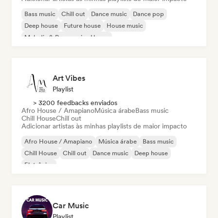
Bass music
Chill out
Dance music
Dance pop
Deep house
Future house
House music
Melodic & Progressive House
Art Vibes
Playlist
> 3200 feedbacks enviados
Afro House / Amapiano
Música árabe
Bass music
Chill House
Chill out
Adicionar artistas às minhas playlists de maior impacto
Afro House / Amapiano
Música árabe
Bass music
Chill House
Chill out
Dance music
Deep house
Eletrônica
Car Music
Playlist