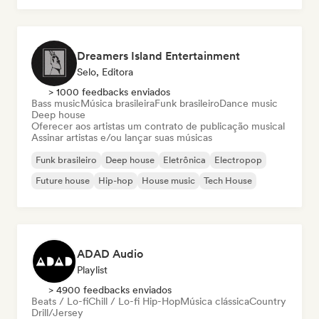
Dreamers Island Entertainment
Selo, Editora
> 1000 feedbacks enviados
Bass music
Música brasileira
Funk brasileiro
Dance music
Deep house
Oferecer aos artistas um contrato de publicação musical
Assinar artistas e/ou lançar suas músicas
Funk brasileiro
Deep house
Eletrônica
Electropop
Future house
Hip-hop
House music
Tech House
ADAD Audio
Playlist
> 4900 feedbacks enviados
Beats / Lo-fi
Chill / Lo-fi Hip-Hop
Música clássica
Country
Drill/Jersey