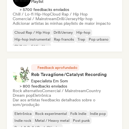
Playlist
> 5700 feedbacks enviados
Chill / Lo-fi Hip-Hop
Cloud Rap / Hip Hop
Comercial / Mainstream
Drill/Jersey
Hip-hop
Adicionar artistas às minhas playlists de maior impacto
Cloud Rap / Hip Hop
Drill/Jersey
Hip-hop
Hip-hop instrumental
Rap francês
Trap
Pop urbano
Chill / Lo-fi Hip-Hop
Feedback aprofundado
Rob Tavaglione/Catalyst Recording
Especialista Em Som
> 800 feedbacks enviados
Rock alternativo
Comercial / Mainstream
Country
Dream pop
Eletrônica
Dar aos artistas feedbacks detalhados sobre o
som/produção
Eletrônica
Rock experimental
Folk indie
Indie pop
Indie rock
Metal / Heavy metal
Post punk
Rock & Roll / Rock Clássico