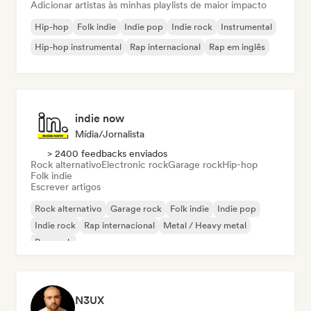
Adicionar artistas às minhas playlists de maior impacto
Hip-hop
Folk indie
Indie pop
Indie rock
Instrumental
Hip-hop instrumental
Rap internacional
Rap em inglês
indie now
Mídia/Jornalista
> 2400 feedbacks enviados
Rock alternativo
Electronic rock
Garage rock
Hip-hop
Folk indie
Escrever artigos
Rock alternativo
Garage rock
Folk indie
Indie pop
Indie rock
Rap internacional
Metal / Heavy metal
Pop rock
N3UX