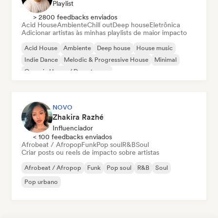
Playlist
> 2800 feedbacks enviados
Acid House
Ambiente
Chill out
Deep house
Eletrônica
Adicionar artistas às minhas playlists de maior impacto
Acid House
Ambiente
Deep house
House music
Indie Dance
Melodic & Progressive House
Minimal
Organic House / Downtempo
NOVO
Zhakira Razhé
Influenciador
< 100 feedbacks enviados
Afrobeat / Afropop
Funk
Pop soul
R&B
Soul
Criar posts ou reels de impacto sobre artistas
Afrobeat / Afropop
Funk
Pop soul
R&B
Soul
Pop urbano