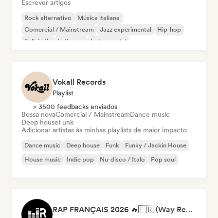
Escrever artigos
Rock alternativo
Música italiana
Comercial / Mainstream
Jazz experimental
Hip-hop
Folk indie
Indie pop
Instrumental
Vokall Records
Playlist
> 3500 feedbacks enviados
Bossa nova
Comercial / Mainstream
Dance music
Deep house
Funk
Adicionar artistas às minhas playlists de maior impacto
Dance music
Deep house
Funk
Funky / Jackin House
House music
Indie pop
Nu-disco / Italo
Pop soul
RAP FRANÇAIS 2026 🔥🇫🇷 (Way Records)