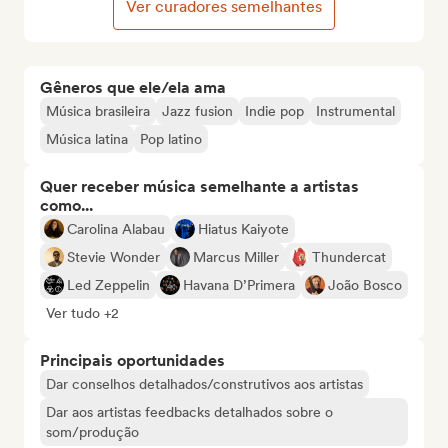
Ver curadores semelhantes
Gêneros que ele/ela ama
Música brasileira
Jazz fusion
Indie pop
Instrumental
Música latina
Pop latino
Quer receber música semelhante a artistas
como...
Carolina Alabau
Hiatus Kaiyote
Stevie Wonder
Marcus Miller
Thundercat
Led Zeppelin
Havana D’Primera
João Bosco
Ver tudo +2
Principais oportunidades
Dar conselhos detalhados/construtivos aos artistas
Dar aos artistas feedbacks detalhados sobre o
som/produção