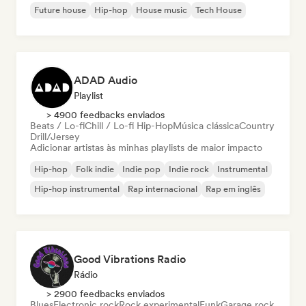
Future house
Hip-hop
House music
Tech House
ADAD Audio
Playlist
> 4900 feedbacks enviados
Beats / Lo-fi
Chill / Lo-fi Hip-Hop
Música clássica
Country
Drill/Jersey
Adicionar artistas às minhas playlists de maior impacto
Hip-hop
Folk indie
Indie pop
Indie rock
Instrumental
Hip-hop instrumental
Rap internacional
Rap em inglês
Good Vibrations Radio
Rádio
> 2900 feedbacks enviados
Blues
Electronic rock
Rock experimental
Funk
Garage rock