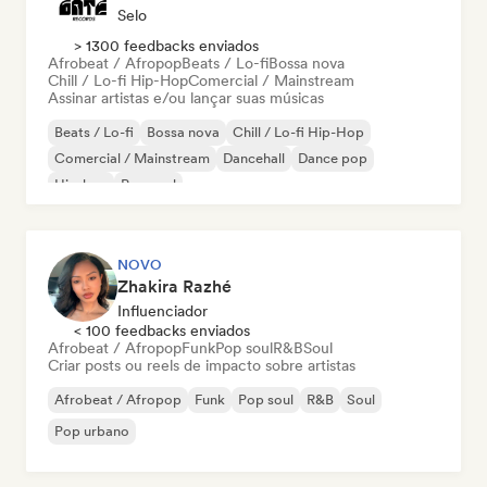
Selo
> 1300 feedbacks enviados
Afrobeat / Afropop
Beats / Lo-fi
Bossa nova
Chill / Lo-fi Hip-Hop
Comercial / Mainstream
Assinar artistas e/ou lançar suas músicas
Beats / Lo-fi
Bossa nova
Chill / Lo-fi Hip-Hop
Comercial / Mainstream
Dancehall
Dance pop
Hip-hop
Pop soul
NOVO
Zhakira Razhé
Influenciador
< 100 feedbacks enviados
Afrobeat / Afropop
Funk
Pop soul
R&B
Soul
Criar posts ou reels de impacto sobre artistas
Afrobeat / Afropop
Funk
Pop soul
R&B
Soul
Pop urbano