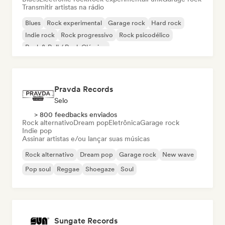
Transmitir artistas na rádio
Blues
Rock experimental
Garage rock
Hard rock
Indie rock
Rock progressivo
Rock psicodélico
Rock & Roll / Rock Clássico
Pravda Records
Selo
> 800 feedbacks enviados
Rock alternativo
Dream pop
Eletrônica
Garage rock
Indie pop
Assinar artistas e/ou lançar suas músicas
Rock alternativo
Dream pop
Garage rock
New wave
Pop soul
Reggae
Shoegaze
Soul
Sungate Records