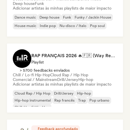
Deep house
Funk
Adicionar artistas às minhas playlists de maior impacto
Dance music
Deep house
Funk
Funky / Jackin House
House music
Indie pop
Nu-disco / Italo
Pop soul
RAP FRANÇAIS 2026 🔥🇫🇷 (Way Records)
Playlist
> 5700 feedbacks enviados
Chill / Lo-fi Hip-Hop
Cloud Rap / Hip Hop
Comercial / Mainstream
Drill/Jersey
Hip-hop
Adicionar artistas às minhas playlists de maior impacto
Cloud Rap / Hip Hop
Drill/Jersey
Hip-hop
Hip-hop instrumental
Rap francês
Trap
Pop urbano
Chill / Lo-fi Hip-Hop
Feedback aprofundado