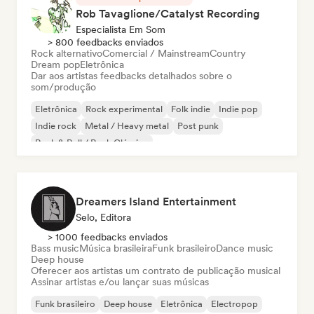
Rob Tavaglione/Catalyst Recording
Especialista Em Som
> 800 feedbacks enviados
Rock alternativo
Comercial / Mainstream
Country
Dream pop
Eletrônica
Dar aos artistas feedbacks detalhados sobre o
som/produção
Eletrônica
Rock experimental
Folk indie
Indie pop
Indie rock
Metal / Heavy metal
Post punk
Rock & Roll / Rock Clássico
Dreamers Island Entertainment
Selo, Editora
> 1000 feedbacks enviados
Bass music
Música brasileira
Funk brasileiro
Dance music
Deep house
Oferecer aos artistas um contrato de publicação musical
Assinar artistas e/ou lançar suas músicas
Funk brasileiro
Deep house
Eletrônica
Electropop