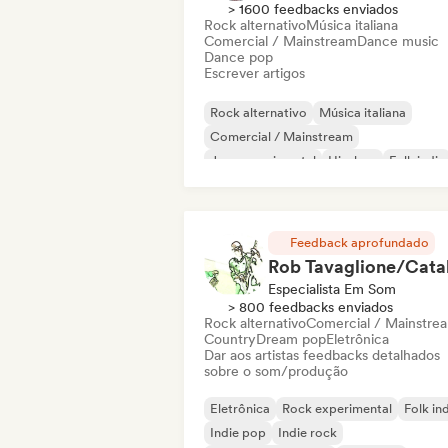
> 1600 feedbacks enviados
Rock alternativo
Música italiana
Comercial / Mainstream
Dance music
Dance pop
Escrever artigos
Rock alternativo
Música italiana
Comercial / Mainstream
Jazz experimental
Hip-hop
Folk indie
Indie pop
Instrumental
Feedback aprofundado
Especialista Em Som
> 800 feedbacks enviados
Rock alternativo
Comercial / Mainstre
Country
Dream pop
Eletrônica
Dar aos artistas feedbacks detalhados
sobre o som/produção
Eletrônica
Rock experimental
Folk in
Indie pop
Indie rock