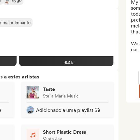
r
Kygo
My "
som
toda
pref
de maior impacto
mel
that
We 
ear .
6.2k
 a estes artistas
Taste
Stella Maria Music
Adicionado a uma playlist
Short Plastic Dress
Vanta Jay