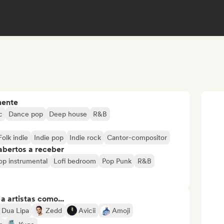
mente
c
Dance pop
Deep house
R&B
Folk indie
Indie pop
Indie rock
Cantor-compositor
abertos a receber
op instrumental
Lofi bedroom
Pop Punk
R&B
 artistas como...
Dua Lipa
Zedd
Avicii
Amoji