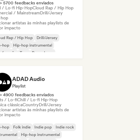
> 5700 feedbacks enviados
l / Lo-fi Hip-Hop
Cloud Rap / Hip Hop
ercial / Mainstream
Drill/Jersey
-hop
ionar artistas às minhas playlists de
or impacto
oud Rap / Hip Hop
Drill/Jersey
p-hop
Hip-hop instrumental
 francês
Trap
Pop urbano
ll / Lo-fi Hip-Hop
ADAD Audio
Playlist
> 4900 feedbacks enviados
s / Lo-fi
Chill / Lo-fi Hip-Hop
ica clássica
Country
Drill/Jersey
ionar artistas às minhas playlists de
or impacto
p-hop
Folk indie
Indie pop
Indie rock
trumental
Hip-hop instrumental