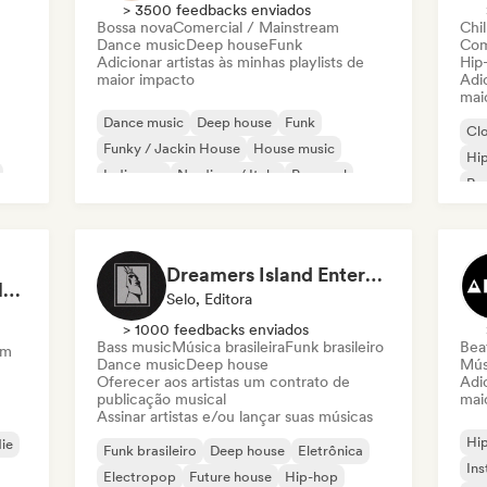
> 3500 feedbacks enviados
Bossa nova
Comercial / Mainstream
Chil
Dance music
Deep house
Funk
Com
Adicionar artistas às minhas playlists de
Hip
maior impacto
Adic
mai
Dance music
Deep house
Funk
Cl
Funky / Jackin House
House music
Hi
Indie pop
Nu-disco / Italo
Pop soul
Rap
Chi
Dreamers Island Entertainment
Rob Tavaglione/Catalyst Recording
Selo, Editora
> 1000 feedbacks enviados
Bass music
Música brasileira
Funk brasileiro
Beat
am
Dance music
Deep house
Mús
Oferecer aos artistas um contrato de
Adic
publicação musical
mai
Assinar artistas e/ou lançar suas músicas
Hi
die
Funk brasileiro
Deep house
Eletrônica
Ins
Electropop
Future house
Hip-hop