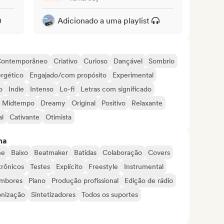
Adicionado a uma playlist
ontemporâneo
Criativo
Curioso
Dançável
Sombrio
rgético
Engajado/com propósito
Experimental
o
Indie
Intenso
Lo-fi
Letras com significado
Midtempo
Dreamy
Original
Positivo
Relaxante
al
Cativante
Otimista
ma
ne
Baixo
Beatmaker
Batidas
Colaboração
Covers
trônicos
Testes
Explícito
Freestyle
Instrumental
mbores
Piano
Produção profissional
Edição de rádio
onização
Sintetizadores
Todos os suportes