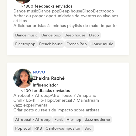
> 1800 feedbacks enviados
Dance music
Dance pop
Deep house
Disco
Electropop
Achar ou propor oportunidades de eventos ao vivo aos
artistas
Adicionar artistas às minhas playlists de maior impacto
Dance music
Dance pop
Deep house
Disco
Electropop
French house
French Pop
House music
NOVO
Zhakira Razhé
Influenciador
< 100 feedbacks enviados
Afrobeat / Afropop
Afro House / Amapiano
Chill / Lo-fi Hip-Hop
Comercial / Mainstream
Jazz experimental
Criar posts ou reels de impacto sobre artistas
Afrobeat / Afropop
Funk
Hip-hop
Jazz moderno
Pop soul
R&B
Cantor-compositor
Soul