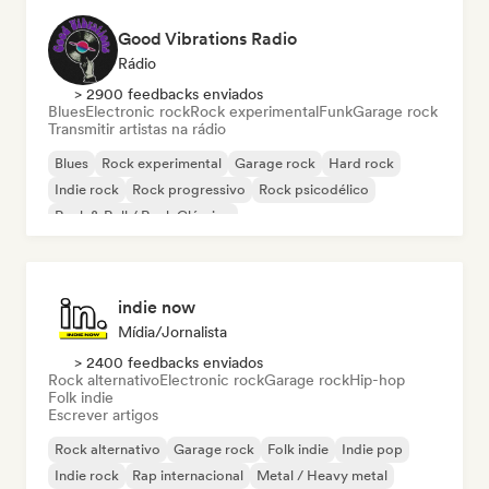
Good Vibrations Radio
Rádio
> 2900 feedbacks enviados
Blues
Electronic rock
Rock experimental
Funk
Garage rock
Transmitir artistas na rádio
Blues
Rock experimental
Garage rock
Hard rock
Indie rock
Rock progressivo
Rock psicodélico
Rock & Roll / Rock Clássico
indie now
Mídia/Jornalista
> 2400 feedbacks enviados
Rock alternativo
Electronic rock
Garage rock
Hip-hop
Folk indie
Escrever artigos
Rock alternativo
Garage rock
Folk indie
Indie pop
Indie rock
Rap internacional
Metal / Heavy metal