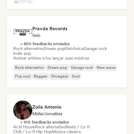
Pop rock
Pravda Records
Selo
> 800 feedbacks enviados
Rock alternativo
Dream pop
Eletrônica
Garage rock
Indie pop
Assinar artistas e/ou lançar suas músicas
Rock alternativo
Dream pop
Garage rock
New wave
Pop soul
Reggae
Shoegaze
Soul
Zoila Antonio
Mídia/Jornalista
> 100 feedbacks enviados
Acid House
Rock alternativo
Beats / Lo-fi
Chill / Lo-fi Hip-Hop
Música clássica