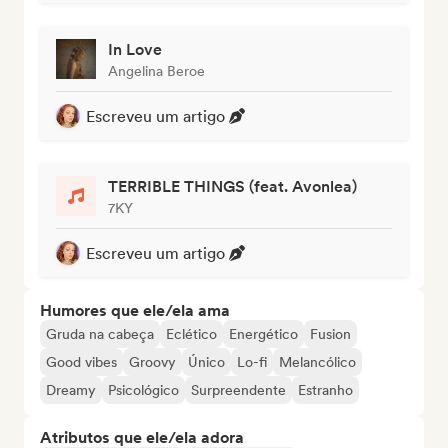
In Love
Angelina Beroe
Escreveu um artigo
TERRIBLE THINGS (feat. Avonlea)
7KY
Escreveu um artigo
Humores que ele/ela ama
Gruda na cabeça
Eclético
Energético
Fusion
Good vibes
Groovy
Único
Lo-fi
Melancólico
Dreamy
Psicológico
Surpreendente
Estranho
Atributos que ele/ela adora