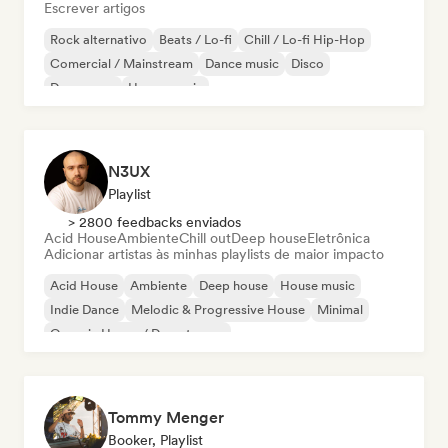
Escrever artigos
Rock alternativo
Beats / Lo-fi
Chill / Lo-fi Hip-Hop
Comercial / Mainstream
Dance music
Disco
Dream pop
House music
N3UX
Playlist
> 2800 feedbacks enviados
Acid House
Ambiente
Chill out
Deep house
Eletrônica
Adicionar artistas às minhas playlists de maior impacto
Acid House
Ambiente
Deep house
House music
Indie Dance
Melodic & Progressive House
Minimal
Organic House / Downtempo
Tommy Menger
Booker, Playlist