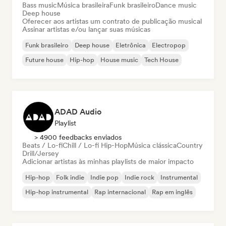
Bass music
Música brasileira
Funk brasileiro
Dance music
Deep house
Oferecer aos artistas um contrato de publicação musical
Assinar artistas e/ou lançar suas músicas
Funk brasileiro
Deep house
Eletrônica
Electropop
Future house
Hip-hop
House music
Tech House
ADAD Audio
Playlist
> 4900 feedbacks enviados
Beats / Lo-fi
Chill / Lo-fi Hip-Hop
Música clássica
Country
Drill/Jersey
Adicionar artistas às minhas playlists de maior impacto
Hip-hop
Folk indie
Indie pop
Indie rock
Instrumental
Hip-hop instrumental
Rap internacional
Rap em inglês