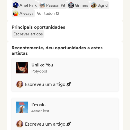
Ariel Pink
Passion Pit
Grimes
Sigrid
Alvvays
Ver tudo +12
Principais oportunidades
Escrever artigos
Recentemente, deu oportunidades a estes
artistas
Unlike You
Polycool
Escreveu um artigo
I'm ok.
4ever lost
Escreveu um artigo