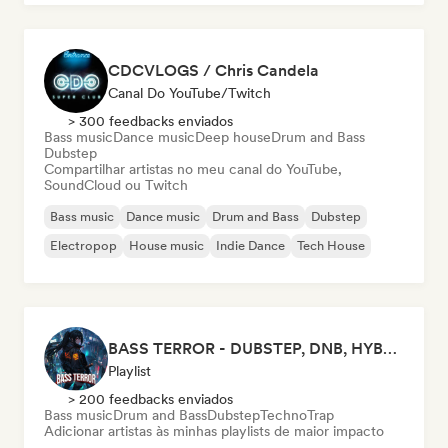
CDCVLOGS / Chris Candela
Canal Do YouTube/Twitch
> 300 feedbacks enviados
Bass music
Dance music
Deep house
Drum and Bass
Dubstep
Compartilhar artistas no meu canal do YouTube,
SoundCloud ou Twitch
Bass music
Dance music
Drum and Bass
Dubstep
Electropop
House music
Indie Dance
Tech House
BASS TERROR - DUBSTEP, DNB, HYBRID TRAP, ROCKTRONIC FOR WORKOUT AND GAMING
Playlist
> 200 feedbacks enviados
Bass music
Drum and Bass
Dubstep
Techno
Trap
Adicionar artistas às minhas playlists de maior impacto