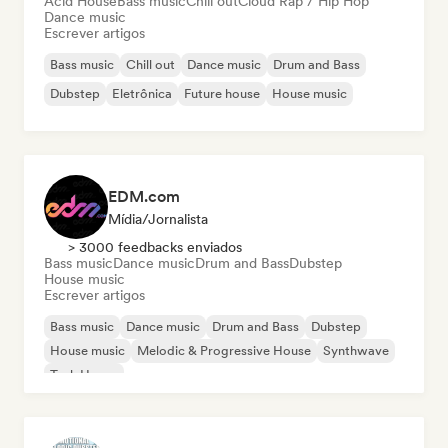
Acid House
Bass music
Chill out
Cloud Rap / Hip Hop
Dance music
Escrever artigos
Bass music
Chill out
Dance music
Drum and Bass
Dubstep
Eletrônica
Future house
House music
EDM.com
Mídia/Jornalista
> 3000 feedbacks enviados
Bass music
Dance music
Drum and Bass
Dubstep
House music
Escrever artigos
Bass music
Dance music
Drum and Bass
Dubstep
House music
Melodic & Progressive House
Synthwave
Tech House