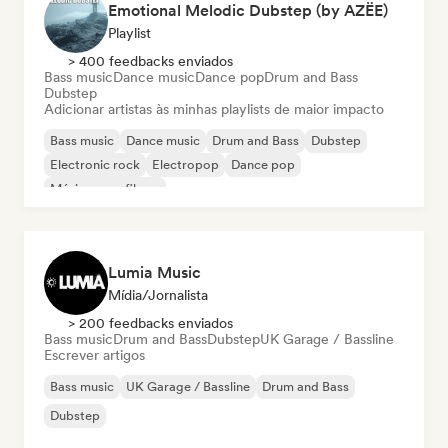
Emotional Melodic Dubstep (by AZËE)
Playlist
> 400 feedbacks enviados
Bass music
Dance music
Dance pop
Drum and Bass
Dubstep
Adicionar artistas às minhas playlists de maior impacto
Bass music
Dance music
Drum and Bass
Dubstep
Electronic rock
Electropop
Dance pop
Música para filmes
Lumia Music
Mídia/Jornalista
> 200 feedbacks enviados
Bass music
Drum and Bass
Dubstep
UK Garage / Bassline
Escrever artigos
Bass music
UK Garage / Bassline
Drum and Bass
Dubstep