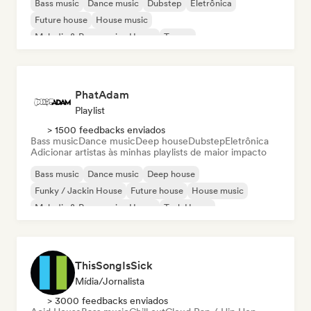
Bass music
Dance music
Dubstep
Eletrônica
Future house
House music
Melodic & Progressive House
Trance
PhatAdam
Playlist
> 1500 feedbacks enviados
Bass music
Dance music
Deep house
Dubstep
Eletrônica
Adicionar artistas às minhas playlists de maior impacto
Bass music
Dance music
Deep house
Funky / Jackin House
Future house
House music
Melodic & Progressive House
Tech House
ThisSongIsSick
Mídia/Jornalista
> 3000 feedbacks enviados