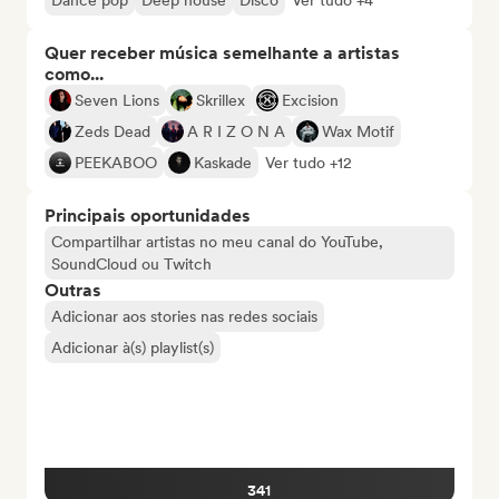
Dance pop
Deep house
Disco
Ver tudo +4
Quer receber música semelhante a artistas
como...
Seven Lions
Skrillex
Excision
Zeds Dead
A R I Z O N A
Wax Motif
PEEKABOO
Kaskade
Ver tudo +12
Principais oportunidades
Compartilhar artistas no meu canal do YouTube,
SoundCloud ou Twitch
Outras
Adicionar aos stories nas redes sociais
Adicionar à(s) playlist(s)
341