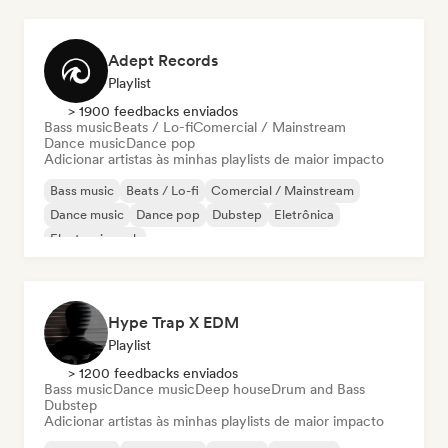
Adept Records
Playlist
> 1900 feedbacks enviados
Bass music
Beats / Lo-fi
Comercial / Mainstream
Dance music
Dance pop
Adicionar artistas às minhas playlists de maior impacto
Bass music
Beats / Lo-fi
Comercial / Mainstream
Dance music
Dance pop
Dubstep
Eletrônica
Electronic rock
Hype Trap X EDM
Playlist
> 1200 feedbacks enviados
Bass music
Dance music
Deep house
Drum and Bass
Dubstep
Adicionar artistas às minhas playlists de maior impacto