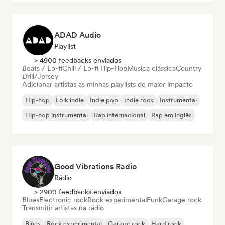
ADAD Audio
Playlist
> 4900 feedbacks enviados
Beats / Lo-fi
Chill / Lo-fi Hip-Hop
Música clássica
Country
Drill/Jersey
Adicionar artistas às minhas playlists de maior impacto
Hip-hop
Folk indie
Indie pop
Indie rock
Instrumental
Hip-hop instrumental
Rap internacional
Rap em inglês
Good Vibrations Radio
Rádio
> 2900 feedbacks enviados
Blues
Electronic rock
Rock experimental
Funk
Garage rock
Transmitir artistas na rádio
Blues
Rock experimental
Garage rock
Hard rock