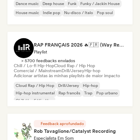
Dance music
Deep house
Funk
Funky / Jackin House
House music
Indie pop
Nu-disco / Italo
Pop soul
RAP FRANÇAIS 2026 🔥🇫🇷 (Way Records)
Playlist
> 5700 feedbacks enviados
Chill / Lo-fi Hip-Hop
Cloud Rap / Hip Hop
Comercial / Mainstream
Drill/Jersey
Hip-hop
Adicionar artistas às minhas playlists de maior impacto
Cloud Rap / Hip Hop
Drill/Jersey
Hip-hop
Hip-hop instrumental
Rap francês
Trap
Pop urbano
Chill / Lo-fi Hip-Hop
Feedback aprofundado
Rob Tavaglione/Catalyst Recording
Especialista Em Som