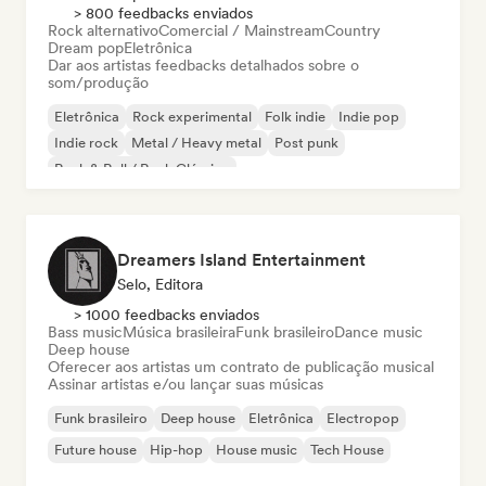
> 800 feedbacks enviados
Rock alternativo
Comercial / Mainstream
Country
Dream pop
Eletrônica
Dar aos artistas feedbacks detalhados sobre o
som/produção
Eletrônica
Rock experimental
Folk indie
Indie pop
Indie rock
Metal / Heavy metal
Post punk
Rock & Roll / Rock Clássico
Dreamers Island Entertainment
Selo, Editora
> 1000 feedbacks enviados
Bass music
Música brasileira
Funk brasileiro
Dance music
Deep house
Oferecer aos artistas um contrato de publicação musical
Assinar artistas e/ou lançar suas músicas
Funk brasileiro
Deep house
Eletrônica
Electropop
Future house
Hip-hop
House music
Tech House