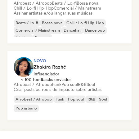
Afrobeat / Afropop
Beats / Lo-fi
Bossa nova
Chill / Lo-fi Hip-Hop
Comercial / Mainstream
Assinar artistas e/ou lançar suas músicas
Beats / Lo-fi
Bossa nova
Chill / Lo-fi Hip-Hop
Comercial / Mainstream
Dancehall
Dance pop
Hip-hop
Pop soul
NOVO
Zhakira Razhé
Influenciador
< 100 feedbacks enviados
Afrobeat / Afropop
Funk
Pop soul
R&B
Soul
Criar posts ou reels de impacto sobre artistas
Afrobeat / Afropop
Funk
Pop soul
R&B
Soul
Pop urbano