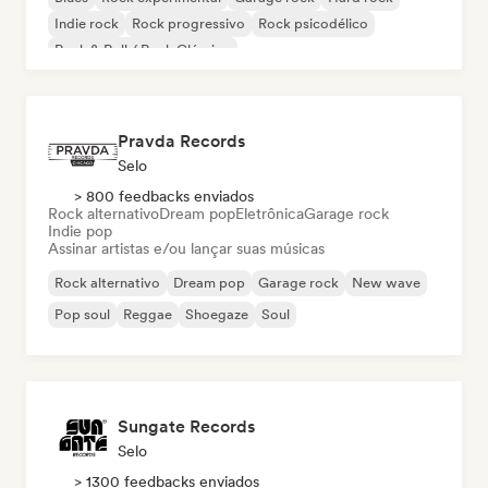
Indie rock
Rock progressivo
Rock psicodélico
Rock & Roll / Rock Clássico
Pravda Records
Selo
> 800 feedbacks enviados
Rock alternativo
Dream pop
Eletrônica
Garage rock
Indie pop
Assinar artistas e/ou lançar suas músicas
Rock alternativo
Dream pop
Garage rock
New wave
Pop soul
Reggae
Shoegaze
Soul
Sungate Records
Selo
> 1300 feedbacks enviados