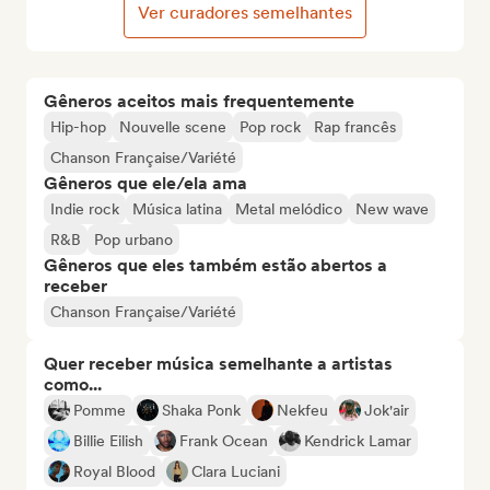
Ver curadores semelhantes
Gêneros aceitos mais frequentemente
Hip-hop
Nouvelle scene
Pop rock
Rap francês
Chanson Française/Variété
Gêneros que ele/ela ama
Indie rock
Música latina
Metal melódico
New wave
R&B
Pop urbano
Gêneros que eles também estão abertos a
receber
Chanson Française/Variété
Quer receber música semelhante a artistas
como...
Pomme
Shaka Ponk
Nekfeu
Jok'air
Billie Eilish
Frank Ocean
Kendrick Lamar
Royal Blood
Clara Luciani