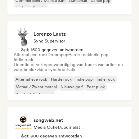
Commercieel / Mainstream
Dancehall
Dance pop
Hiphop
Popziel
Lorenzo Lautz
Sync Supervisor
&gt; 1600 gegeven antwoorden
Alternatieve rock
Droompop
Harde rock
Indie pop
Indie rock
Licentie of vertegenwoordiging van tracks van artiesten
voor beeld/video synchronisatie
Alternatieve rock
Harde rock
Indie pop
Indie rock
Metaal / Zwaar metaal
Nieuwe golf
Post punk
Psychedelische rock
songweb.net
Media Outlet/Journalist
&gt; 900 gegeven antwoorden