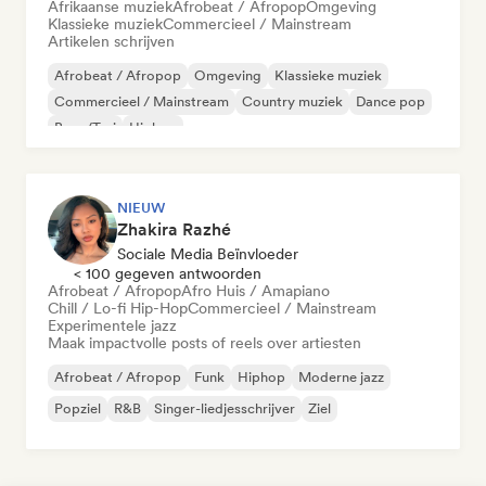
Afrikaanse muziek
Afrobeat / Afropop
Omgeving
Klassieke muziek
Commercieel / Mainstream
Artikelen schrijven
Afrobeat / Afropop
Omgeving
Klassieke muziek
Commercieel / Mainstream
Country muziek
Dance pop
Boor/Trui
Hiphop
NIEUW
Zhakira Razhé
Sociale Media Beïnvloeder
< 100 gegeven antwoorden
Afrobeat / Afropop
Afro Huis / Amapiano
Chill / Lo-fi Hip-Hop
Commercieel / Mainstream
Experimentele jazz
Maak impactvolle posts of reels over artiesten
Afrobeat / Afropop
Funk
Hiphop
Moderne jazz
Popziel
R&B
Singer-liedjesschrijver
Ziel