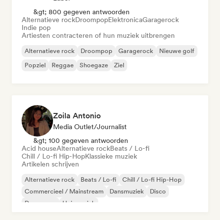
&gt; 800 gegeven antwoorden
Alternatieve rock
Droompop
Elektronica
Garagerock
Indie pop
Artiesten contracteren of hun muziek uitbrengen
Alternatieve rock
Droompop
Garagerock
Nieuwe golf
Popziel
Reggae
Shoegaze
Ziel
Zoila Antonio
Media Outlet/Journalist
&gt; 100 gegeven antwoorden
Acid house
Alternatieve rock
Beats / Lo-fi
Chill / Lo-fi Hip-Hop
Klassieke muziek
Artikelen schrijven
Alternatieve rock
Beats / Lo-fi
Chill / Lo-fi Hip-Hop
Commercieel / Mainstream
Dansmuziek
Disco
Droompop
Huismuziek