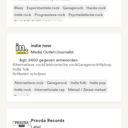
Blues
Experimentele rock
Garagerock
Harde rock
Indie rock
Progressieve rock
Psychedelische rock
Rock & Roll / Klassieke rock
indie now
Media Outlet/Journalist
&gt; 2400 gegeven antwoorden
Alternatieve rock
Elektronische rock
Garagerock
Hiphop
Indie folk
Artikelen schrijven
Alternatieve rock
Garagerock
Indie folk
Indie pop
Indie rock
Internationale rap
Metaal / Zwaar metaal
Poprock
Pravda Records
Label