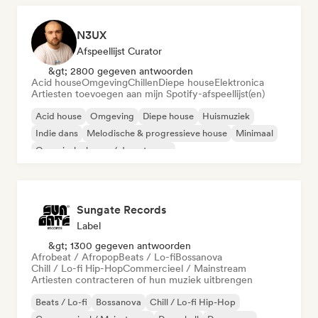
N3UX
Afspeellijst Curator
&gt; 2800 gegeven antwoorden
Acid house
Omgeving
Chillen
Diepe house
Elektronica
Artiesten toevoegen aan mijn Spotify-afspeellijst(en)
Acid house
Omgeving
Diepe house
Huismuziek
Indie dans
Melodische & progressieve house
Minimaal
Organische house / downtempo
Sungate Records
Label
&gt; 1300 gegeven antwoorden
Afrobeat / Afropop
Beats / Lo-fi
Bossanova
Chill / Lo-fi Hip-Hop
Commercieel / Mainstream
Artiesten contracteren of hun muziek uitbrengen
Beats / Lo-fi
Bossanova
Chill / Lo-fi Hip-Hop