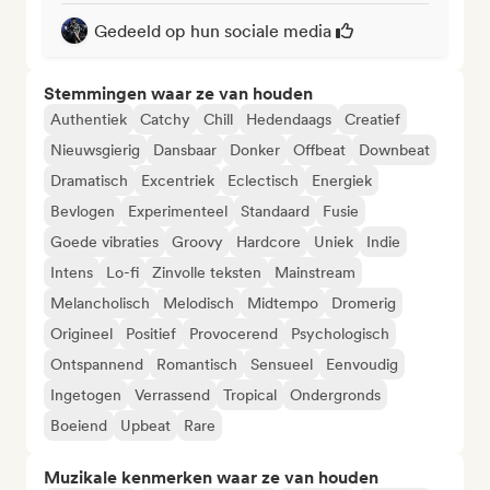
Gedeeld op hun sociale media
Stemmingen waar ze van houden
Authentiek
Catchy
Chill
Hedendaags
Creatief
Nieuwsgierig
Dansbaar
Donker
Offbeat
Downbeat
Dramatisch
Excentriek
Eclectisch
Energiek
Bevlogen
Experimenteel
Standaard
Fusie
Goede vibraties
Groovy
Hardcore
Uniek
Indie
Intens
Lo-fi
Zinvolle teksten
Mainstream
Melancholisch
Melodisch
Midtempo
Dromerig
Origineel
Positief
Provocerend
Psychologisch
Ontspannend
Romantisch
Sensueel
Eenvoudig
Ingetogen
Verrassend
Tropical
Ondergronds
Boeiend
Upbeat
Rare
Muzikale kenmerken waar ze van houden