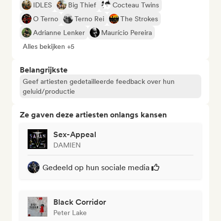
IDLES
Big Thief
Cocteau Twins
O Terno
Terno Rei
The Strokes
Adrianne Lenker
Maurício Pereira
Alles bekijken +5
Belangrijkste
Geef artiesten gedetailleerde feedback over hun
geluid/productie
Ze gaven deze artiesten onlangs kansen
Sex-Appeal
DAMIEN
Gedeeld op hun sociale media
Black Corridor
Peter Lake