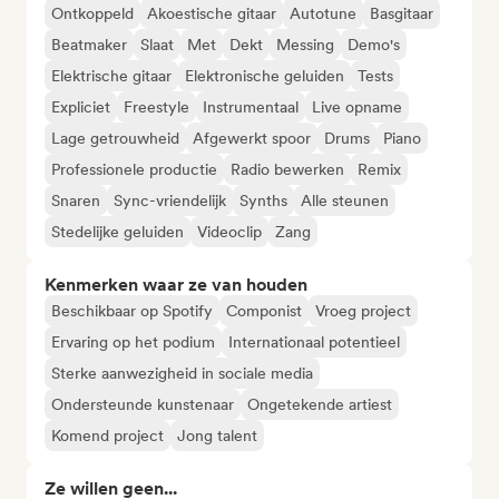
Ontkoppeld
Akoestische gitaar
Autotune
Basgitaar
Beatmaker
Slaat
Met
Dekt
Messing
Demo's
Elektrische gitaar
Elektronische geluiden
Tests
Expliciet
Freestyle
Instrumentaal
Live opname
Lage getrouwheid
Afgewerkt spoor
Drums
Piano
Professionele productie
Radio bewerken
Remix
Snaren
Sync-vriendelijk
Synths
Alle steunen
Stedelijke geluiden
Videoclip
Zang
Kenmerken waar ze van houden
Beschikbaar op Spotify
Componist
Vroeg project
Ervaring op het podium
Internationaal potentieel
Sterke aanwezigheid in sociale media
Ondersteunde kunstenaar
Ongetekende artiest
Komend project
Jong talent
Ze willen geen...