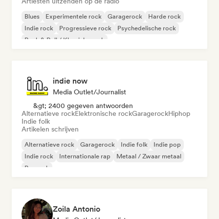
Artiesten uitzenden op de radio
Blues
Experimentele rock
Garagerock
Harde rock
Indie rock
Progressieve rock
Psychedelische rock
Rock & Roll / Klassieke rock
indie now
Media Outlet/Journalist
&gt; 2400 gegeven antwoorden
Alternatieve rock
Elektronische rock
Garagerock
Hiphop
Indie folk
Artikelen schrijven
Alternatieve rock
Garagerock
Indie folk
Indie pop
Indie rock
Internationale rap
Metaal / Zwaar metaal
Poprock
Zoila Antonio