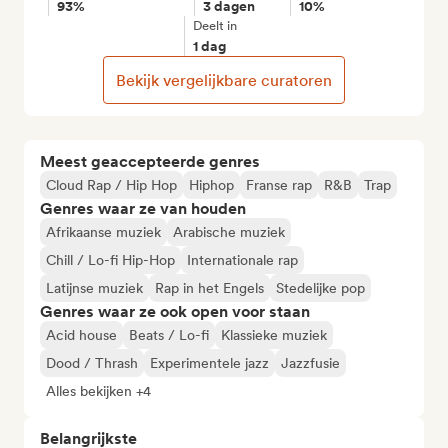
93%
3 dagen
10%
Deelt in
1 dag
Bekijk vergelijkbare curatoren
Meest geaccepteerde genres
Cloud Rap / Hip Hop
Hiphop
Franse rap
R&B
Trap
Genres waar ze van houden
Afrikaanse muziek
Arabische muziek
Chill / Lo-fi Hip-Hop
Internationale rap
Latijnse muziek
Rap in het Engels
Stedelijke pop
Genres waar ze ook open voor staan
Acid house
Beats / Lo-fi
Klassieke muziek
Dood / Thrash
Experimentele jazz
Jazzfusie
Alles bekijken +4
Belangrijkste