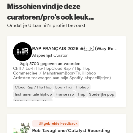
Misschien vind je deze
curatoren/pro's ook leuk...
Omdat je Urban hit's profiel bezoekt
RAP FRANÇAIS 2026 🔥🇫🇷 (Way Records)
Afspeellijst Curator
&gt; 5700 gegeven antwoorden
Chill / Lo-fi Hip-Hop
Cloud Rap / Hip Hop
Commercieel / Mainstream
Boor/Trui
Hiphop
Artiesten toevoegen aan mijn Spotify-afspeellijst(en)
Cloud Rap / Hip Hop
Boor/Trui
Hiphop
Instrumentale hiphop
Franse rap
Trap
Stedelijke pop
Chill / Lo-fi Hip-Hop
Uitgebreide Feedback
Rob Tavaglione/Catalyst Recording