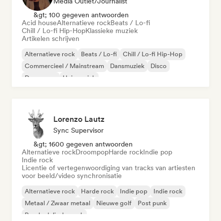
Media Outlet/Journalist
&gt; 100 gegeven antwoorden
Acid house
Alternatieve rock
Beats / Lo-fi
Chill / Lo-fi Hip-Hop
Klassieke muziek
Artikelen schrijven
Alternatieve rock
Beats / Lo-fi
Chill / Lo-fi Hip-Hop
Commercieel / Mainstream
Dansmuziek
Disco
Droompop
Huismuziek
Lorenzo Lautz
Sync Supervisor
&gt; 1600 gegeven antwoorden
Alternatieve rock
Droompop
Harde rock
Indie pop
Indie rock
Licentie of vertegenwoordiging van tracks van artiesten
voor beeld/video synchronisatie
Alternatieve rock
Harde rock
Indie pop
Indie rock
Metaal / Zwaar metaal
Nieuwe golf
Post punk
Psychedelische rock