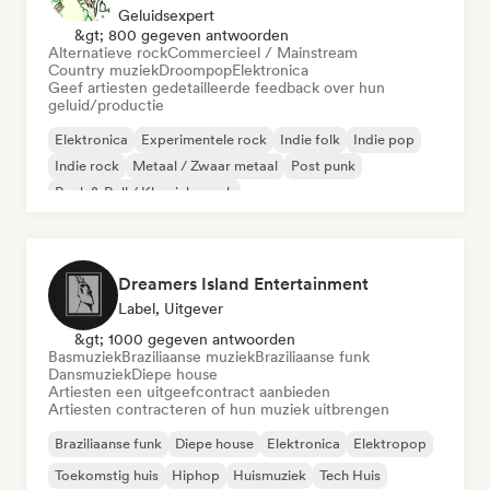
Geluidsexpert
&gt; 800 gegeven antwoorden
Alternatieve rock
Commercieel / Mainstream
Country muziek
Droompop
Elektronica
Geef artiesten gedetailleerde feedback over hun
geluid/productie
Elektronica
Experimentele rock
Indie folk
Indie pop
Indie rock
Metaal / Zwaar metaal
Post punk
Rock & Roll / Klassieke rock
Dreamers Island Entertainment
Label, Uitgever
&gt; 1000 gegeven antwoorden
Basmuziek
Braziliaanse muziek
Braziliaanse funk
Dansmuziek
Diepe house
Artiesten een uitgeefcontract aanbieden
Artiesten contracteren of hun muziek uitbrengen
Braziliaanse funk
Diepe house
Elektronica
Elektropop
Toekomstig huis
Hiphop
Huismuziek
Tech Huis