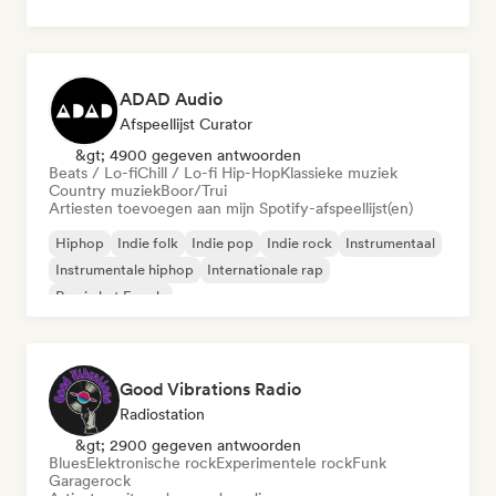
ADAD Audio
Afspeellijst Curator
&gt; 4900 gegeven antwoorden
Beats / Lo-fi
Chill / Lo-fi Hip-Hop
Klassieke muziek
Country muziek
Boor/Trui
Artiesten toevoegen aan mijn Spotify-afspeellijst(en)
Hiphop
Indie folk
Indie pop
Indie rock
Instrumentaal
Instrumentale hiphop
Internationale rap
Rap in het Engels
Good Vibrations Radio
Radiostation
&gt; 2900 gegeven antwoorden
Blues
Elektronische rock
Experimentele rock
Funk
Garagerock