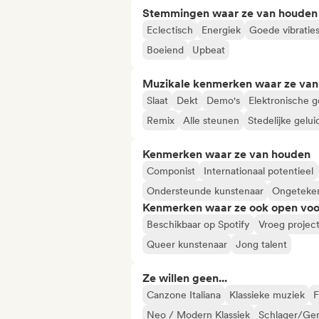
Stemmingen waar ze van houden
Eclectisch
Energiek
Goede vibratie
Boeiend
Upbeat
Muzikale kenmerken waar ze va
Slaat
Dekt
Demo's
Elektronische g
Remix
Alle steunen
Stedelijke gelu
Kenmerken waar ze van houden
Componist
Internationaal potentieel
Ondersteunde kunstenaar
Ongeteken
Kenmerken waar ze ook open voo
Beschikbaar op Spotify
Vroeg projec
Queer kunstenaar
Jong talent
Ze willen geen...
Canzone Italiana
Klassieke muziek
F
Neo / Modern Klassiek
Schlager/Ge