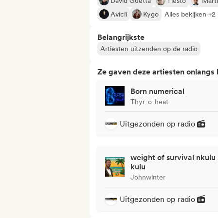
David Guetta
Tiësto
Marti
Avicii
Kygo
Alles bekijken +2
Belangrijkste
Artiesten uitzenden op de radio
Ze gaven deze artiesten onlangs
Born numerical
Thyr-o-heat
Uitgezonden op radio
weight of survival nkulu
kulu
Johnwinter
Uitgezonden op radio