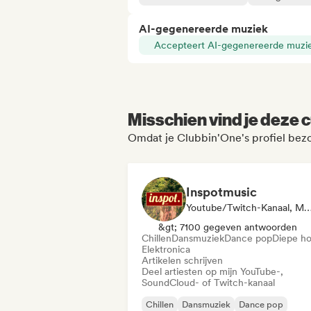
AI-gegenereerde muziek
Accepteert AI-gegenereerde muzi
Misschien vind je deze c
Omdat je Clubbin'One's profiel bez
Inspotmusic
Youtube/Twitch-Kanaal, Media Outlet/Jo
&gt; 7100 gegeven antwoorden
Chillen
Dansmuziek
Dance pop
Diepe h
Elektronica
Artikelen schrijven
Deel artiesten op mijn YouTube-,
SoundCloud- of Twitch-kanaal
Chillen
Dansmuziek
Dance pop