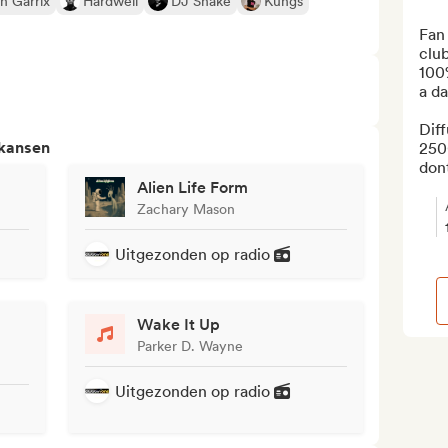
n Garrix
Hardwell
DJ Snake
Kungs
Fan 
club
100
a da
Diff
 kansen
2500
dont
Alien Life Form
Zachary Mason
Uitgezonden op radio
Wake It Up
Parker D. Wayne
Uitgezonden op radio