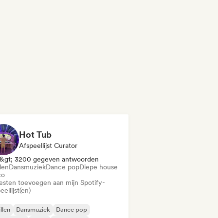
Hot Tub
Afspeellijst Curator
&gt; 3200 gegeven antwoorden
len
Dansmuziek
Dance pop
Diepe house
co
iesten toevoegen aan mijn Spotify-
eellijst(en)
llen
Dansmuziek
Dance pop