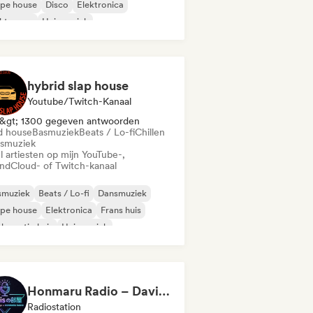
epe house
Disco
Elektronica
ektropop
Huismuziek
hybrid slap house
Youtube/Twitch-Kanaal
&gt; 1300 gegeven antwoorden
d house
Basmuziek
Beats / Lo-fi
Chillen
smuziek
l artiesten op mijn YouTube-,
ndCloud- of Twitch-kanaal
smuziek
Beats / Lo-fi
Dansmuziek
epe house
Elektronica
Frans huis
komstig huis
Huismuziek
Honmaru Radio – Davis’s Room
Radiostation