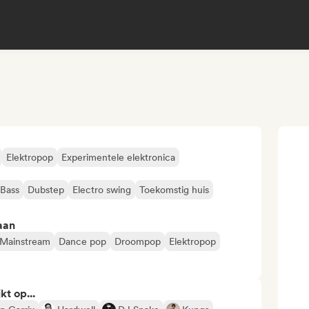
Elektropop
Experimentele elektronica
Bass
Dubstep
Electro swing
Toekomstig huis
aan
 Mainstream
Dance pop
Droompop
Elektropop
kt op...