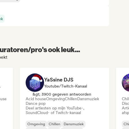
ek
uratoren/pro's ook leuk...
oekt
YaSsine DJS
urnalist
Youtube/Twitch-Kanaal
&gt; 3900 gegeven antwoorden
ouse
Acid house
Omgeving
Chillen
Dansmuziek
Chil
Dance pop
Dis
Deel artiesten op mijn YouTube-,
Art
SoundCloud- of Twitch-kanaal
afsp
Omgeving
Chillen
Dansmuziek
Chi