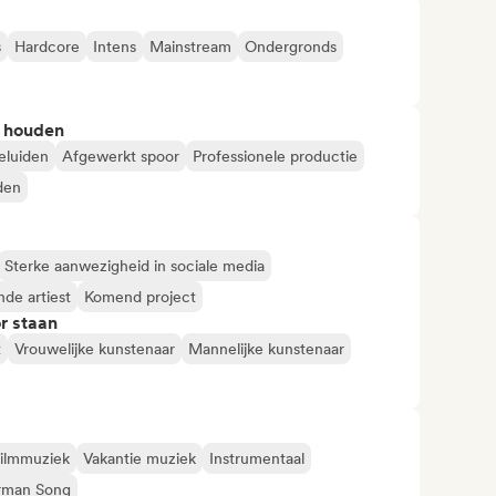
s
Hardcore
Intens
Mainstream
Ondergronds
n houden
eluiden
Afgewerkt spoor
Professionele productie
iden
Sterke aanwezigheid in sociale media
de artiest
Komend project
r staan
t
Vrouwelijke kunstenaar
Mannelijke kunstenaar
ilmmuziek
Vakantie muziek
Instrumentaal
rman Song