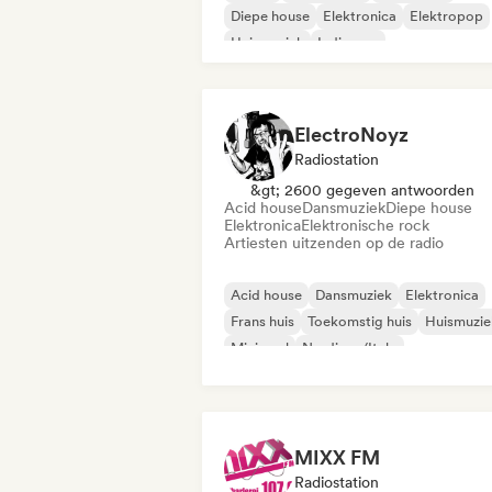
Diepe house
Elektronica
Elektropop
Huismuziek
Indie pop
ElectroNoyz
Radiostation
&gt; 2600 gegeven antwoorden
Acid house
Dansmuziek
Diepe house
Elektronica
Elektronische rock
Artiesten uitzenden op de radio
Acid house
Dansmuziek
Elektronica
Frans huis
Toekomstig huis
Huismuzie
Minimaal
Nu-disco/Italo
MIXX FM
Radiostation