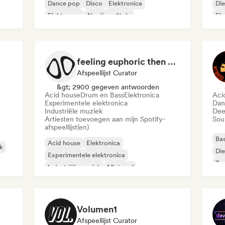
Dance pop
Disco
Elektronica
Di
Elektropop
Nu-disco/Italo
El
feeling euphoric then depressed
Afspeellijst Curator
&gt; 2900 gegeven antwoorden
Acid house
Drum en Bass
Elektronica
Aci
Experimentele elektronica
Dan
Industriële muziek
Dee
Artiesten toevoegen aan mijn Spotify-
Sou
afspeellijst(en)
Ba
Acid house
Elektronica
k
Di
Experimentele elektronica
Toe
Industriële muziek
Minimaal
UK Garage / Bassline
Drum en Bass
Volumen1
Afspeellijst Curator