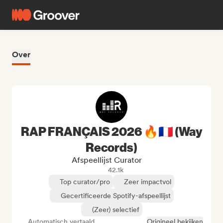
Over
RAP FRANÇAIS 2026 🔥🇫🇷 (Way
Records)
Afspeellijst Curator
42.1k
Top curator/pro
Zeer impactvol
Gecertificeerde Spotify-afspeellijst
(Zeer) selectief
Automatisch vertaald
Origineel bekijken