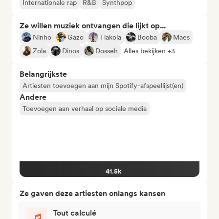
Internationale rap
R&B
Synthpop
Ze willen muziek ontvangen die lijkt op...
Ninho
Gazo
Tiakola
Booba
Maes
Zola
Dinos
Dosseh
Alles bekijken +3
Belangrijkste
Artiesten toevoegen aan mijn Spotify-afspeellijst(en)
Andere
Toevoegen aan verhaal op sociale media
41.5k
Ze gaven deze artiesten onlangs kansen
Tout calculé