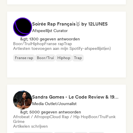
Soirée Rap Français🥇 by 12LUNES
Afspeellijst Curator
&gt; 1300 gegeven antwoorden
Boor/Trui
Hiphop
Franse rap
Trap
Artiesten toevoegen aan mijn Spotify-afspeellijst(en)
Franse rap
Boor/Trui
Hiphop
Trap
Sandra Gomes - Le Code Review & 1993initiales
Media Outlet/Journalist
&gt; 5000 gegeven antwoorden
Afrobeat / Afropop
Cloud Rap / Hip Hop
Boor/Trui
Funk
Grime
Artikelen schrijven