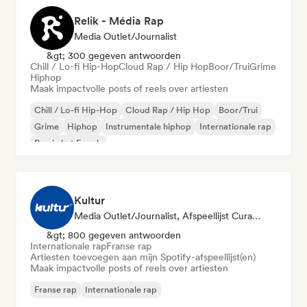
Relik - Média Rap
Media Outlet/Journalist
&gt; 300 gegeven antwoorden
Chill / Lo-fi Hip-Hop
Cloud Rap / Hip Hop
Boor/Trui
Grime
Hiphop
Maak impactvolle posts of reels over artiesten
Chill / Lo-fi Hip-Hop
Cloud Rap / Hip Hop
Boor/Trui
Grime
Hiphop
Instrumentale hiphop
Internationale rap
Rap in het Engels
Kultur
Media Outlet/Journalist, Afspeellijst Curator
&gt; 800 gegeven antwoorden
Internationale rap
Franse rap
Artiesten toevoegen aan mijn Spotify-afspeellijst(en)
Maak impactvolle posts of reels over artiesten
Franse rap
Internationale rap