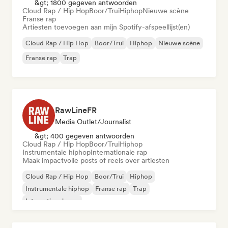
&gt; 1800 gegeven antwoorden
Cloud Rap / Hip Hop
Boor/Trui
Hiphop
Nieuwe scène
Franse rap
Artiesten toevoegen aan mijn Spotify-afspeellijst(en)
Cloud Rap / Hip Hop
Boor/Trui
Hiphop
Nieuwe scène
Franse rap
Trap
RawLineFR
Media Outlet/Journalist
&gt; 400 gegeven antwoorden
Cloud Rap / Hip Hop
Boor/Trui
Hiphop
Instrumentale hiphop
Internationale rap
Maak impactvolle posts of reels over artiesten
Cloud Rap / Hip Hop
Boor/Trui
Hiphop
Instrumentale hiphop
Franse rap
Trap
Internationale rap