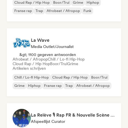
Cloud Rap / Hip Hop
Boor/Trui
Grime
Hiphop
Franse rap
Trap
Afrobeat / Afropop
Funk
La Wave
Media Outlet/Journalist
&gt; 1100 gegeven antwoorden
Afrobeat / Afropop
Chill / Lo-fi Hip-Hop
Cloud Rap / Hip Hop
Boor/Trui
Grime
Artikelen schrijven
Chill / Lo-fi Hip-Hop
Cloud Rap / Hip Hop
Boor/Trui
Grime
Hiphop
Franse rap
Trap
Afrobeat / Afropop
La Relève 🎙️ Rap FR & Nouvelle Scène Hip-Hop
Afspeellijst Curator