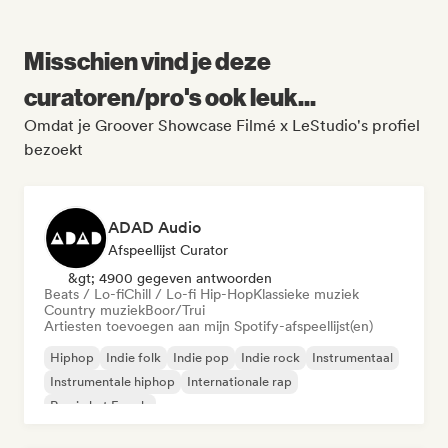
Misschien vind je deze
curatoren/pro's ook leuk...
Omdat je Groover Showcase Filmé x LeStudio's profiel
bezoekt
ADAD Audio
Afspeellijst Curator
&gt; 4900 gegeven antwoorden
Beats / Lo-fi
Chill / Lo-fi Hip-Hop
Klassieke muziek
Country muziek
Boor/Trui
Artiesten toevoegen aan mijn Spotify-afspeellijst(en)
Hiphop
Indie folk
Indie pop
Indie rock
Instrumentaal
Instrumentale hiphop
Internationale rap
Rap in het Engels