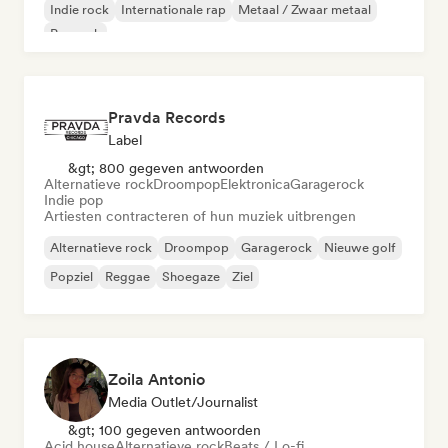
Indie rock
Internationale rap
Metaal / Zwaar metaal
Poprock
Pravda Records
Label
&gt; 800 gegeven antwoorden
Alternatieve rock
Droompop
Elektronica
Garagerock
Indie pop
Artiesten contracteren of hun muziek uitbrengen
Alternatieve rock
Droompop
Garagerock
Nieuwe golf
Popziel
Reggae
Shoegaze
Ziel
Zoila Antonio
Media Outlet/Journalist
&gt; 100 gegeven antwoorden
Acid house
Alternatieve rock
Beats / Lo-fi