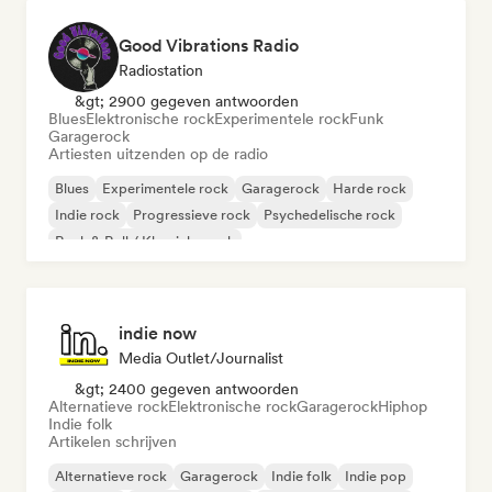
Good Vibrations Radio
Radiostation
&gt; 2900 gegeven antwoorden
Blues
Elektronische rock
Experimentele rock
Funk
Garagerock
Artiesten uitzenden op de radio
Blues
Experimentele rock
Garagerock
Harde rock
Indie rock
Progressieve rock
Psychedelische rock
Rock & Roll / Klassieke rock
indie now
Media Outlet/Journalist
&gt; 2400 gegeven antwoorden
Alternatieve rock
Elektronische rock
Garagerock
Hiphop
Indie folk
Artikelen schrijven
Alternatieve rock
Garagerock
Indie folk
Indie pop