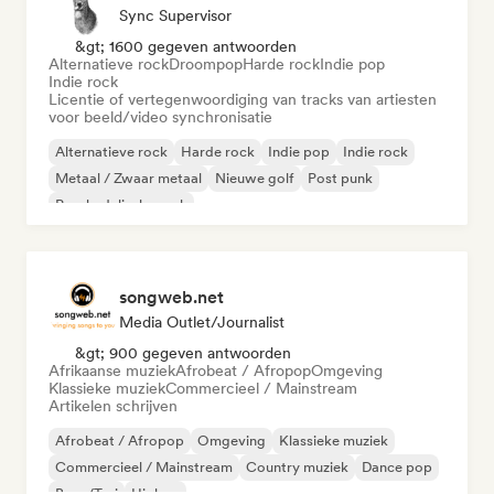
Sync Supervisor
&gt; 1600 gegeven antwoorden
Alternatieve rock
Droompop
Harde rock
Indie pop
Indie rock
Licentie of vertegenwoordiging van tracks van artiesten
voor beeld/video synchronisatie
Alternatieve rock
Harde rock
Indie pop
Indie rock
Metaal / Zwaar metaal
Nieuwe golf
Post punk
Psychedelische rock
songweb.net
Media Outlet/Journalist
&gt; 900 gegeven antwoorden
Afrikaanse muziek
Afrobeat / Afropop
Omgeving
Klassieke muziek
Commercieel / Mainstream
Artikelen schrijven
Afrobeat / Afropop
Omgeving
Klassieke muziek
Commercieel / Mainstream
Country muziek
Dance pop
Boor/Trui
Hiphop