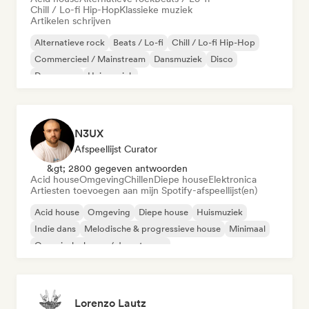
Chill / Lo-fi Hip-Hop
Klassieke muziek
Artikelen schrijven
Alternatieve rock
Beats / Lo-fi
Chill / Lo-fi Hip-Hop
Commercieel / Mainstream
Dansmuziek
Disco
Droompop
Huismuziek
N3UX
Afspeellijst Curator
&gt; 2800 gegeven antwoorden
Acid house
Omgeving
Chillen
Diepe house
Elektronica
Artiesten toevoegen aan mijn Spotify-afspeellijst(en)
Acid house
Omgeving
Diepe house
Huismuziek
Indie dans
Melodische & progressieve house
Minimaal
Organische house / downtempo
Lorenzo Lautz