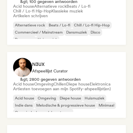
&gt; 100 gegeven antwoorden
Acid house
Alternatieve rock
Beats / Lo-fi
Chill / Lo-fi Hip-Hop
Klassieke muziek
Artikelen schrijven
Alternatieve rock
Beats / Lo-fi
Chill / Lo-fi Hip-Hop
Commercieel / Mainstream
Dansmuziek
Disco
Droompop
Huismuziek
N3UX
Afspeellijst Curator
&gt; 2800 gegeven antwoorden
Acid house
Omgeving
Chillen
Diepe house
Elektronica
Artiesten toevoegen aan mijn Spotify-afspeellijst(en)
Acid house
Omgeving
Diepe house
Huismuziek
Indie dans
Melodische & progressieve house
Minimaal
Organische house / downtempo