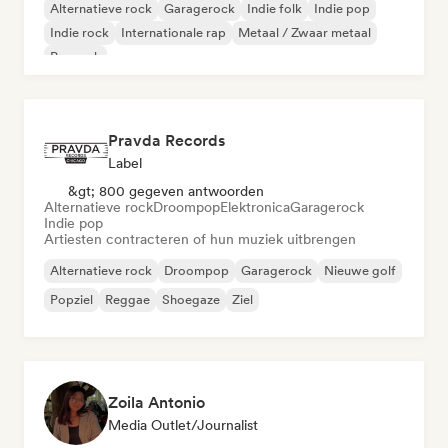
Alternatieve rock
Garagerock
Indie folk
Indie pop
Indie rock
Internationale rap
Metaal / Zwaar metaal
Poprock
Pravda Records
Label
&gt; 800 gegeven antwoorden
Alternatieve rock
Droompop
Elektronica
Garagerock
Indie pop
Artiesten contracteren of hun muziek uitbrengen
Alternatieve rock
Droompop
Garagerock
Nieuwe golf
Popziel
Reggae
Shoegaze
Ziel
Zoila Antonio
Media Outlet/Journalist