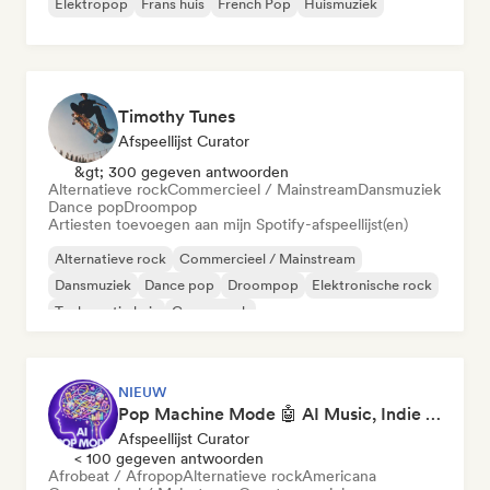
Elektropop
Frans huis
French Pop
Huismuziek
Timothy Tunes
Afspeellijst Curator
&gt; 300 gegeven antwoorden
Alternatieve rock
Commercieel / Mainstream
Dansmuziek
Dance pop
Droompop
Artiesten toevoegen aan mijn Spotify-afspeellijst(en)
Alternatieve rock
Commercieel / Mainstream
Dansmuziek
Dance pop
Droompop
Elektronische rock
Toekomstig huis
Garagerock
NIEUW
Pop Machine Mode 🤖 AI Music, Indie Pop & Dream Pop
Afspeellijst Curator
< 100 gegeven antwoorden
Afrobeat / Afropop
Alternatieve rock
Americana