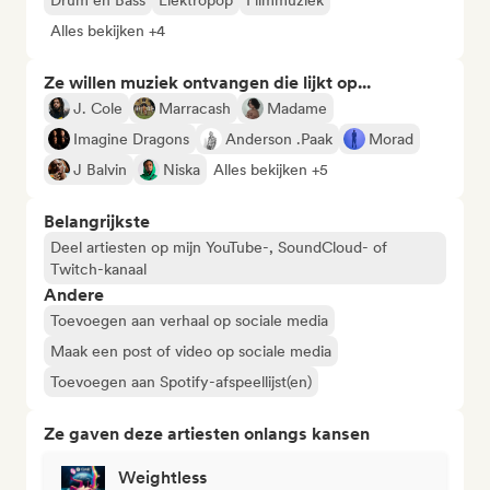
Drum en Bass
Elektropop
Filmmuziek
Alles bekijken +4
Ze willen muziek ontvangen die lijkt op...
J. Cole
Marracash
Madame
Imagine Dragons
Anderson .Paak
Morad
J Balvin
Niska
Alles bekijken +5
Belangrijkste
Deel artiesten op mijn YouTube-, SoundCloud- of
Twitch-kanaal
Andere
Toevoegen aan verhaal op sociale media
Maak een post of video op sociale media
Toevoegen aan Spotify-afspeellijst(en)
Ze gaven deze artiesten onlangs kansen
Weightless