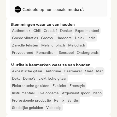
Gedeeld op hun sociale media
Stemmingen waar ze van houden
Authentiek
Chill
Creatief
Donker
Experimenteel
Goede vibraties
Groovy
Hardcore
Uniek
Indie
Zinvolle teksten
Melancholisch
Melodisch
Provocerend
Romantisch
Sensueel
Ondergronds
Muzikale kenmerken waar ze van houden
Akoestische gitaar
Autotune
Beatmaker
Slaat
Met
Dekt
Demo's
Elektrische gitaar
Elektronische geluiden
Expliciet
Freestyle
Instrumentaal
Live opname
Afgewerkt spoor
Piano
Professionele productie
Remix
Synths
Stedelijke geluiden
Videoclip