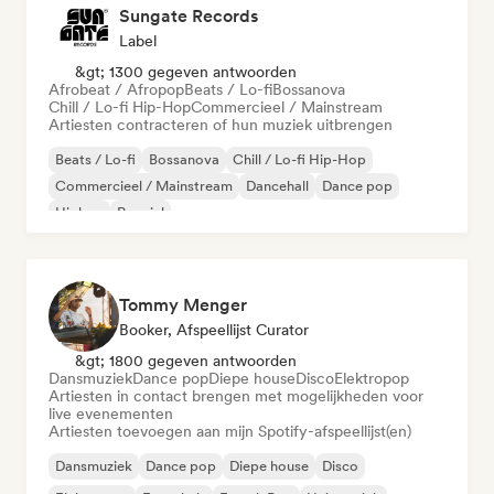
Sungate Records
Label
&gt; 1300 gegeven antwoorden
Afrobeat / Afropop
Beats / Lo-fi
Bossanova
Chill / Lo-fi Hip-Hop
Commercieel / Mainstream
Artiesten contracteren of hun muziek uitbrengen
Beats / Lo-fi
Bossanova
Chill / Lo-fi Hip-Hop
Commercieel / Mainstream
Dancehall
Dance pop
Hiphop
Popziel
Tommy Menger
Booker, Afspeellijst Curator
&gt; 1800 gegeven antwoorden
Dansmuziek
Dance pop
Diepe house
Disco
Elektropop
Artiesten in contact brengen met mogelijkheden voor
live evenementen
Artiesten toevoegen aan mijn Spotify-afspeellijst(en)
Dansmuziek
Dance pop
Diepe house
Disco