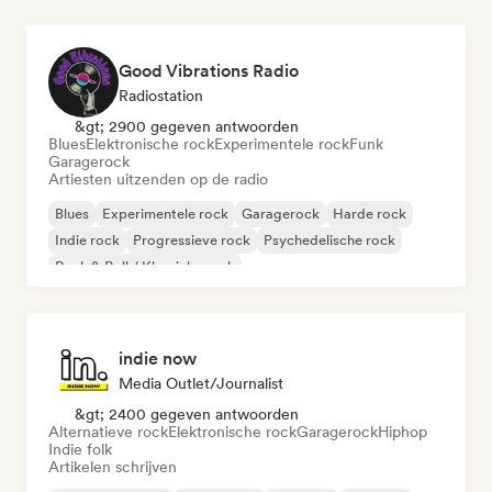
Good Vibrations Radio
Radiostation
&gt; 2900 gegeven antwoorden
Blues
Elektronische rock
Experimentele rock
Funk
Garagerock
Artiesten uitzenden op de radio
Blues
Experimentele rock
Garagerock
Harde rock
Indie rock
Progressieve rock
Psychedelische rock
Rock & Roll / Klassieke rock
indie now
Media Outlet/Journalist
&gt; 2400 gegeven antwoorden
Alternatieve rock
Elektronische rock
Garagerock
Hiphop
Indie folk
Artikelen schrijven