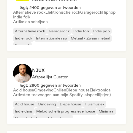
&gt; 2400 gegeven antwoorden
Alternatieve rock
Elektronische rock
Garagerock
Hiphop
Indie folk
Artikelen schrijven
Alternatieve rock
Garagerock
Indie folk
Indie pop
Indie rock
Internationale rap
Metaal / Zwaar metaal
Poprock
N3UX
Afspeellijst Curator
&gt; 2800 gegeven antwoorden
Acid house
Omgeving
Chillen
Diepe house
Elektronica
Artiesten toevoegen aan mijn Spotify-afspeellijst(en)
Acid house
Omgeving
Diepe house
Huismuziek
Indie dans
Melodische & progressieve house
Minimaal
Organische house / downtempo