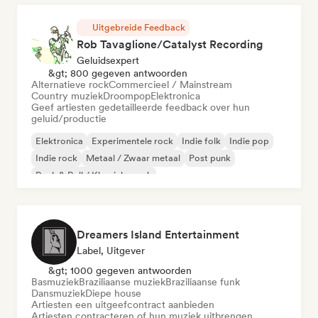
Uitgebreide Feedback
Rob Tavaglione/Catalyst Recording
Geluidsexpert
&gt; 800 gegeven antwoorden
Alternatieve rock
Commercieel / Mainstream
Country muziek
Droompop
Elektronica
Geef artiesten gedetailleerde feedback over hun
geluid/productie
Elektronica
Experimentele rock
Indie folk
Indie pop
Indie rock
Metaal / Zwaar metaal
Post punk
Rock & Roll / Klassieke rock
Dreamers Island Entertainment
Label, Uitgever
&gt; 1000 gegeven antwoorden
Basmuziek
Braziliaanse muziek
Braziliaanse funk
Dansmuziek
Diepe house
Artiesten een uitgeefcontract aanbieden
Artiesten contracteren of hun muziek uitbrengen