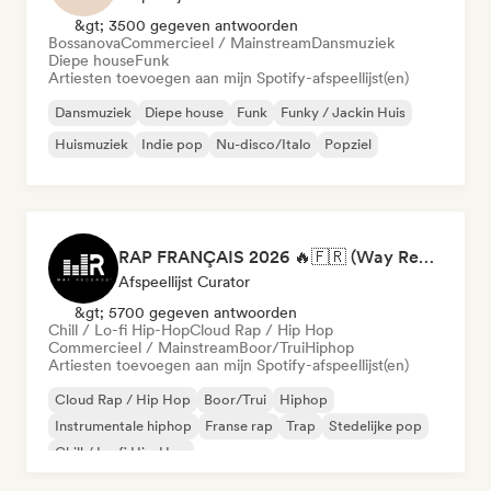
&gt; 3500 gegeven antwoorden
Bossanova
Commercieel / Mainstream
Dansmuziek
Diepe house
Funk
Artiesten toevoegen aan mijn Spotify-afspeellijst(en)
Dansmuziek
Diepe house
Funk
Funky / Jackin Huis
Huismuziek
Indie pop
Nu-disco/Italo
Popziel
RAP FRANÇAIS 2026 🔥🇫🇷 (Way Records)
Afspeellijst Curator
&gt; 5700 gegeven antwoorden
Chill / Lo-fi Hip-Hop
Cloud Rap / Hip Hop
Commercieel / Mainstream
Boor/Trui
Hiphop
Artiesten toevoegen aan mijn Spotify-afspeellijst(en)
Cloud Rap / Hip Hop
Boor/Trui
Hiphop
Instrumentale hiphop
Franse rap
Trap
Stedelijke pop
Chill / Lo-fi Hip-Hop