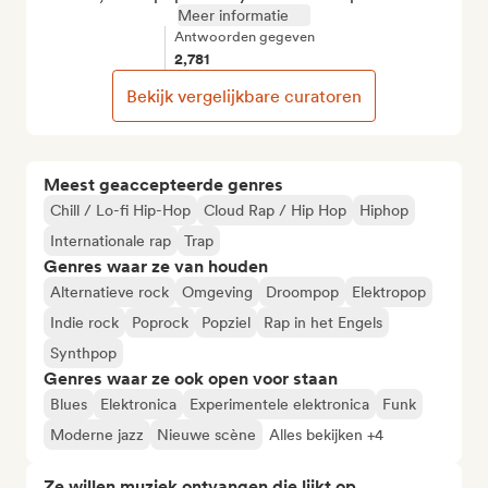
Meer informatie
Antwoorden gegeven
2,781
Bekijk vergelijkbare curatoren
Meest geaccepteerde genres
Chill / Lo-fi Hip-Hop
Cloud Rap / Hip Hop
Hiphop
Internationale rap
Trap
Genres waar ze van houden
Alternatieve rock
Omgeving
Droompop
Elektropop
Indie rock
Poprock
Popziel
Rap in het Engels
Synthpop
Genres waar ze ook open voor staan
Blues
Elektronica
Experimentele elektronica
Funk
Moderne jazz
Nieuwe scène
Alles bekijken +4
Ze willen muziek ontvangen die lijkt op...