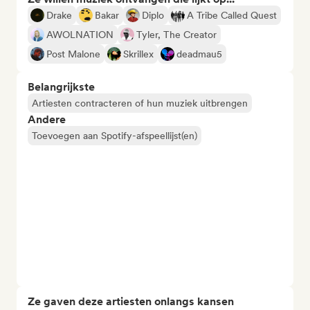
Drake
Bakar
Diplo
A Tribe Called Quest
AWOLNATION
Tyler, The Creator
Post Malone
Skrillex
deadmau5
Belangrijkste
Artiesten contracteren of hun muziek uitbrengen
Andere
Toevoegen aan Spotify-afspeellijst(en)
Ze gaven deze artiesten onlangs kansen