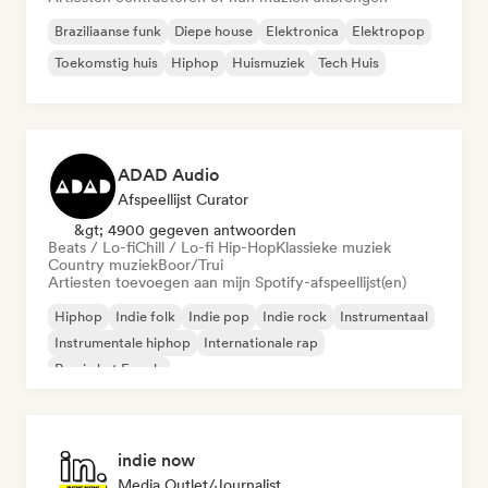
Braziliaanse funk
Diepe house
Elektronica
Elektropop
Toekomstig huis
Hiphop
Huismuziek
Tech Huis
ADAD Audio
Afspeellijst Curator
&gt; 4900 gegeven antwoorden
Beats / Lo-fi
Chill / Lo-fi Hip-Hop
Klassieke muziek
Country muziek
Boor/Trui
Artiesten toevoegen aan mijn Spotify-afspeellijst(en)
Hiphop
Indie folk
Indie pop
Indie rock
Instrumentaal
Instrumentale hiphop
Internationale rap
Rap in het Engels
indie now
Media Outlet/Journalist