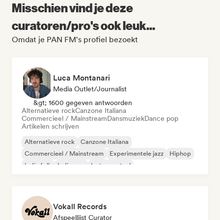
Misschien vind je deze
curatoren/pro's ook leuk...
Omdat je PAN FM's profiel bezoekt
Luca Montanari
Media Outlet/Journalist
&gt; 1600 gegeven antwoorden
Alternatieve rock
Canzone Italiana
Commercieel / Mainstream
Dansmuziek
Dance pop
Artikelen schrijven
Alternatieve rock
Canzone Italiana
Commercieel / Mainstream
Experimentele jazz
Hiphop
Indie folk
Indie pop
Instrumentaal
Vokall Records
Afspeellijst Curator