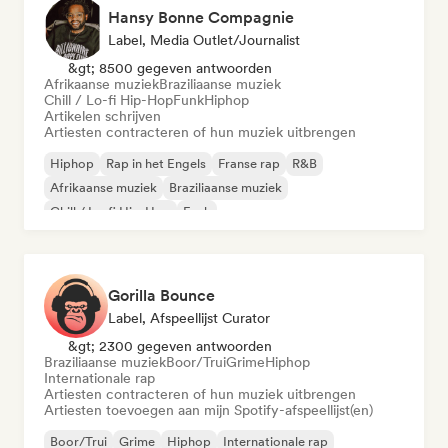
Hansy Bonne Compagnie
Label, Media Outlet/Journalist
&gt; 8500 gegeven antwoorden
Afrikaanse muziek
Braziliaanse muziek
Chill / Lo-fi Hip-Hop
Funk
Hiphop
Artikelen schrijven
Artiesten contracteren of hun muziek uitbrengen
Hiphop
Rap in het Engels
Franse rap
R&B
Afrikaanse muziek
Braziliaanse muziek
Chill / Lo-fi Hip-Hop
Funk
Gorilla Bounce
Label, Afspeellijst Curator
&gt; 2300 gegeven antwoorden
Braziliaanse muziek
Boor/Trui
Grime
Hiphop
Internationale rap
Artiesten contracteren of hun muziek uitbrengen
Artiesten toevoegen aan mijn Spotify-afspeellijst(en)
Boor/Trui
Grime
Hiphop
Internationale rap