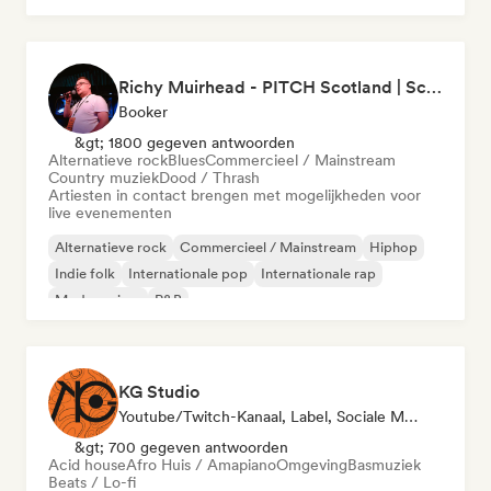
Richy Muirhead - PITCH Scotland | Scottish Alternative Music Awards (SAMA)
Booker
&gt; 1800 gegeven antwoorden
Alternatieve rock
Blues
Commercieel / Mainstream
Country muziek
Dood / Thrash
Artiesten in contact brengen met mogelijkheden voor
live evenementen
Alternatieve rock
Commercieel / Mainstream
Hiphop
Indie folk
Internationale pop
Internationale rap
Moderne jazz
R&B
KG Studio
Youtube/Twitch-Kanaal, Label, Sociale Media Beïnvloeder
&gt; 700 gegeven antwoorden
Acid house
Afro Huis / Amapiano
Omgeving
Basmuziek
Beats / Lo-fi