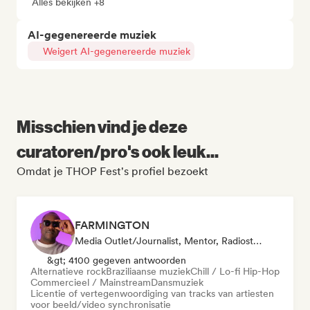
Alles bekijken +8
AI-gegenereerde muziek
Weigert AI-gegenereerde muziek
Misschien vind je deze
curatoren/pro's ook leuk...
Omdat je THOP Fest's profiel bezoekt
FARMINGTON
Media Outlet/Journalist, Mentor, Radiostation, Sync Supervisor
&gt; 4100 gegeven antwoorden
Alternatieve rock
Braziliaanse muziek
Chill / Lo-fi Hip-Hop
Commercieel / Mainstream
Dansmuziek
Licentie of vertegenwoordiging van tracks van artiesten
voor beeld/video synchronisatie