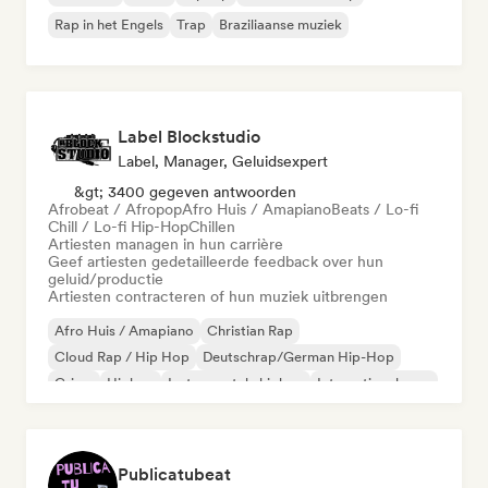
Rap in het Engels
Trap
Braziliaanse muziek
Label Blockstudio
Label, Manager, Geluidsexpert
&gt; 3400 gegeven antwoorden
Afrobeat / Afropop
Afro Huis / Amapiano
Beats / Lo-fi
Chill / Lo-fi Hip-Hop
Chillen
Artiesten managen in hun carrière
Geef artiesten gedetailleerde feedback over hun
geluid/productie
Artiesten contracteren of hun muziek uitbrengen
Afro Huis / Amapiano
Christian Rap
Cloud Rap / Hip Hop
Deutschrap/German Hip-Hop
Grime
Hiphop
Instrumentale hiphop
Internationale rap
Publicatubeat