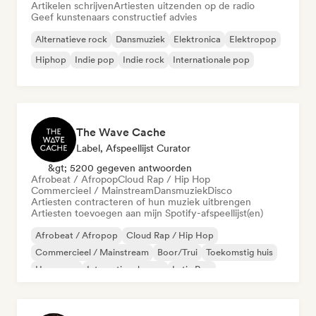
Artikelen schrijven
Artiesten uitzenden op de radio
Geef kunstenaars constructief advies
Alternatieve rock
Dansmuziek
Elektronica
Elektropop
Hiphop
Indie pop
Indie rock
Internationale pop
The Wave Cache
Label, Afspeellijst Curator
&gt; 5200 gegeven antwoorden
Afrobeat / Afropop
Cloud Rap / Hip Hop
Commercieel / Mainstream
Dansmuziek
Disco
Artiesten contracteren of hun muziek uitbrengen
Artiesten toevoegen aan mijn Spotify-afspeellijst(en)
Afrobeat / Afropop
Cloud Rap / Hip Hop
Commercieel / Mainstream
Boor/Trui
Toekomstig huis
Hyperpop
Internationale pop
Latin Pop