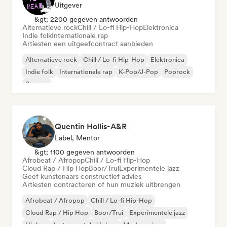
Uitgever
&gt; 2200 gegeven antwoorden
Alternatieve rock
Chill / Lo-fi Hip-Hop
Elektronica
Indie folk
Internationale rap
Artiesten een uitgeefcontract aanbieden
Alternatieve rock
Chill / Lo-fi Hip-Hop
Elektronica
Indie folk
Internationale rap
K-Pop/J-Pop
Poprock
Reggae
Quentin Hollis-A&R
Label, Mentor
&gt; 1100 gegeven antwoorden
Afrobeat / Afropop
Chill / Lo-fi Hip-Hop
Cloud Rap / Hip Hop
Boor/Trui
Experimentele jazz
Geef kunstenaars constructief advies
Artiesten contracteren of hun muziek uitbrengen
Afrobeat / Afropop
Chill / Lo-fi Hip-Hop
Cloud Rap / Hip Hop
Boor/Trui
Experimentele jazz
Hiphop
Instrumentale hiphop
Moderne jazz