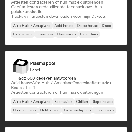
Artiesten contracteren of hun muziek uitbrengen
Geef artiesten gedetailleerde feedback over hun
geluid/productie
Tracks van artiesten downloaden voor mijn DJ-sets
Afro Huis / Amapiano
Acid house
Diepe house
Disco
Elektronica
Frans huis
Huismuziek
Indie dans
Plasmapool
Label
&gt; 600 gegeven antwoorden
Acid house
Afro Huis / Amapiano
Omgeving
Basmuziek
Beats / Lo-fi
Artiesten contracteren of hun muziek uitbrengen
Afro Huis / Amapiano
Basmuziek
Chillen
Diepe house
Drum en Bass
Elektronica
Toekomstig huis
Huismuziek