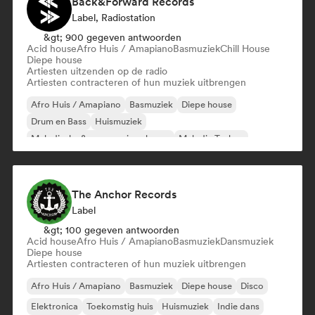
Back&Forward Records
Label, Radiostation
&gt; 900 gegeven antwoorden
Acid house
Afro Huis / Amapiano
Basmuziek
Chill House
Diepe house
Artiesten uitzenden op de radio
Artiesten contracteren of hun muziek uitbrengen
Afro Huis / Amapiano
Basmuziek
Diepe house
Drum en Bass
Huismuziek
Melodische & progressieve house
Melodic Techno
Tech Huis
The Anchor Records
Label
&gt; 100 gegeven antwoorden
Acid house
Afro Huis / Amapiano
Basmuziek
Dansmuziek
Diepe house
Artiesten contracteren of hun muziek uitbrengen
Afro Huis / Amapiano
Basmuziek
Diepe house
Disco
Elektronica
Toekomstig huis
Huismuziek
Indie dans