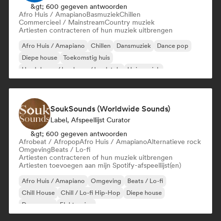
&gt; 600 gegeven antwoorden
Afro Huis / Amapiano
Basmuziek
Chillen
Commercieel / Mainstream
Country muziek
Artiesten contracteren of hun muziek uitbrengen
Afro Huis / Amapiano
Chillen
Dansmuziek
Dance pop
Diepe house
Toekomstig huis
Hard dance / hardcore / hardstyle
Huismuziek
SoukSounds (Worldwide Sounds)
Label, Afspeellijst Curator
&gt; 600 gegeven antwoorden
Afrobeat / Afropop
Afro Huis / Amapiano
Alternatieve rock
Omgeving
Beats / Lo-fi
Artiesten contracteren of hun muziek uitbrengen
Artiesten toevoegen aan mijn Spotify-afspeellijst(en)
Afro Huis / Amapiano
Omgeving
Beats / Lo-fi
Chill House
Chill / Lo-fi Hip-Hop
Diepe house
Droompop
Elektronica