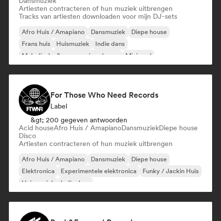
Dansmuziek
Artiesten contracteren of hun muziek uitbrengen
Tracks van artiesten downloaden voor mijn DJ-sets
Afro Huis / Amapiano
Dansmuziek
Diepe house
Frans huis
Huismuziek
Indie dans
Melodische & progressieve house
Minimaal
For Those Who Need Records
Label
&gt; 200 gegeven antwoorden
Acid house
Afro Huis / Amapiano
Dansmuziek
Diepe house
Disco
Artiesten contracteren of hun muziek uitbrengen
Afro Huis / Amapiano
Dansmuziek
Diepe house
Elektronica
Experimentele elektronica
Funky / Jackin Huis
Huismuziek
Indie dans