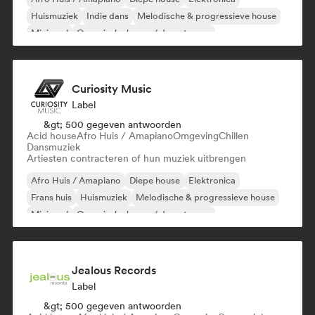
Huismuziek
Indie dans
Melodische & progressieve house
Minimaal
Organische house / downtempo
Curiosity Music
Label
&gt; 500 gegeven antwoorden
Acid house
Afro Huis / Amapiano
Omgeving
Chillen
Dansmuziek
Artiesten contracteren of hun muziek uitbrengen
Afro Huis / Amapiano
Diepe house
Elektronica
Frans huis
Huismuziek
Melodische & progressieve house
Minimaal
Organische house / downtempo
Jealous Records
Label
&gt; 500 gegeven antwoorden