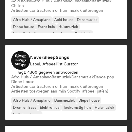
Acid house
Afro Huis / Amapiano
Omgeving
Basmuziek
Chillen
Artiesten contracteren of hun muziek uitbrengen
Afro Huis / Amapiano
Acid house
Dansmuziek
Diepe house
Frans huis
Huismuziek
Melodische & progressieve house
Tech Huis
NeverSleepSongs
Label, Afspeellijst Curator
&gt; 4300 gegeven antwoorden
Afro Huis / Amapiano
Basmuziek
Dansmuziek
Dance pop
Diepe house
Artiesten contracteren of hun muziek uitbrengen
Artiesten toevoegen aan mijn Spotify-afspeellijst(en)
Afro Huis / Amapiano
Dansmuziek
Diepe house
Drum en Bass
Elektronica
Toekomstig huis
Huismuziek
Lofi slaapkamer