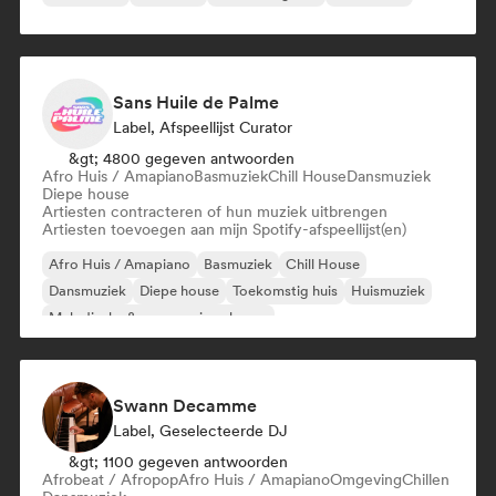
Sans Huile de Palme
Label, Afspeellijst Curator
&gt; 4800 gegeven antwoorden
Afro Huis / Amapiano
Basmuziek
Chill House
Dansmuziek
Diepe house
Artiesten contracteren of hun muziek uitbrengen
Artiesten toevoegen aan mijn Spotify-afspeellijst(en)
Afro Huis / Amapiano
Basmuziek
Chill House
Dansmuziek
Diepe house
Toekomstig huis
Huismuziek
Melodische & progressieve house
Swann Decamme
Label, Geselecteerde DJ
&gt; 1100 gegeven antwoorden
Afrobeat / Afropop
Afro Huis / Amapiano
Omgeving
Chillen