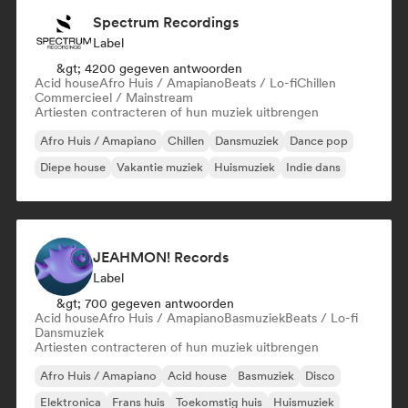
Spectrum Recordings
Label
&gt; 4200 gegeven antwoorden
Acid house
Afro Huis / Amapiano
Beats / Lo-fi
Chillen
Commercieel / Mainstream
Artiesten contracteren of hun muziek uitbrengen
Afro Huis / Amapiano
Chillen
Dansmuziek
Dance pop
Diepe house
Vakantie muziek
Huismuziek
Indie dans
JEAHMON! Records
Label
&gt; 700 gegeven antwoorden
Acid house
Afro Huis / Amapiano
Basmuziek
Beats / Lo-fi
Dansmuziek
Artiesten contracteren of hun muziek uitbrengen
Afro Huis / Amapiano
Acid house
Basmuziek
Disco
Elektronica
Frans huis
Toekomstig huis
Huismuziek