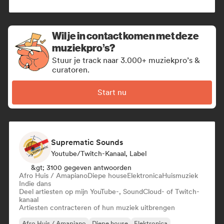
Wil je in contact komen met deze
muziekpro’s?
Stuur je track naar 3.000+ muziekpro’s &
curatoren.
Start nu
Suprematic Sounds
Youtube/Twitch-Kanaal, Label
&gt; 3100 gegeven antwoorden
Afro Huis / Amapiano
Diepe house
Elektronica
Huismuziek
Indie dans
Deel artiesten op mijn YouTube-, SoundCloud- of Twitch-
kanaal
Artiesten contracteren of hun muziek uitbrengen
Afro Huis / Amapiano
Diepe house
Elektronica