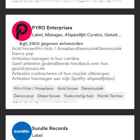
Melodische & progressieve house
Minimaal
Psy-Trance
PYRO Enterprises
Label, Manager, Afspeellijst Curator, Geluidsexpert
&gt; 2900 gegeven antwoorden
Acid house
Afro Huis / Amapiano
Basmuziek
Dansmuziek
Dance pop
Artiesten managen in hun carrière
Geef artiesten gedetailleerde feedback over hun
geluid/productie
Artiesten contracteren of hun muziek uitbrengen
Artiesten toevoegen aan mijn Spotify-afspeellijst(en)
Afro Huis / Amapiano
Acid house
Dansmuziek
Dance pop
Diepe house
Toekomstig huis
Harde Techno
Melodische & progressieve house
Sundle Records
Label