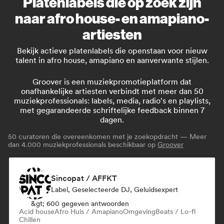
Platenlabels die op zoek zijn
naar afro house- en amapiano-
artiesten
Bekijk actieve platenlabels die openstaan voor nieuw
talent in afro house, amapiano en aanverwante stijlen.
Groover is een muziekpromotieplatform dat
onafhankelijke artiesten verbindt met meer dan 50
muziekprofessionals: labels, media, radio's en playlists,
met gegarandeerde schriftelijke feedback binnen 7
dagen.
50
curatoren die overeenkomen met je zoekopdracht — Meer
dan 4.000 muziekprofessionals beschikbaar op
Groover
Sincopat / AFFKT
Label, Geselecteerde DJ, Geluidsexpert
&gt; 600 gegeven antwoorden
Acid house
Afro Huis / Amapiano
Omgeving
Beats / Lo-fi
Chillen