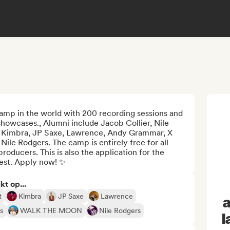
amp in the world with 200 recording sessions and 
howcases., Alumni include Jacob Collier, Nile 
 Kimbra, JP Saxe, Lawrence, Andy Grammar, X 
e Rodgers. The camp is entirely free for all 
roducers. This is also the application for the 
est. Apply now! ✨
kt op...
t
Kimbra
JP Saxe
Lawrence
a
s
WALK THE MOON
Nile Rodgers
l