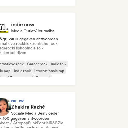
indie now
Media Outlet/Journalist
&gt; 2400 gegeven antwoorden
ernatieve rock
Elektronische rock
agerock
Hiphop
Indie folk
kelen schrijven
ernatieve rock
Garagerock
Indie folk
ie pop
Indie rock
Internationale rap
aal / Zwaar metaal
Poprock
NIEUW
Zhakira Razhé
Sociale Media Beïnvloeder
< 100 gegeven antwoorden
obeat / Afropop
Funk
Popziel
R&B
Ziel
k impactvolle posts of reels over