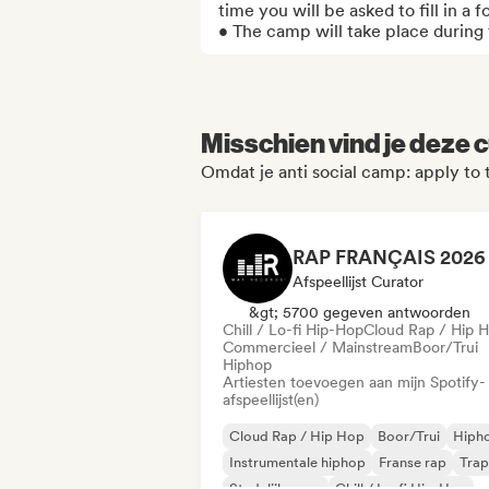
time you will be asked to fill in a 
• The camp will take place during
Misschien vind je deze c
Omdat je anti social camp: apply to 
Afspeellijst Curator
&gt; 5700 gegeven antwoorden
Chill / Lo-fi Hip-Hop
Cloud Rap / Hip 
Commercieel / Mainstream
Boor/Trui
Hiphop
Artiesten toevoegen aan mijn Spotify-
afspeellijst(en)
Cloud Rap / Hip Hop
Boor/Trui
Hiph
Instrumentale hiphop
Franse rap
Trap
Stedelijke pop
Chill / Lo-fi Hip-Hop