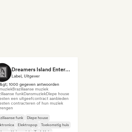
Dreamers Island Entertainment
Label, Uitgever
&gt; 1000 gegeven antwoorden
muziek
Braziliaanse muziek
iliaanse funk
Dansmuziek
Diepe house
iesten een uitgeefcontract aanbieden
iesten contracteren of hun muziek
brengen
ziliaanse funk
Diepe house
ktronica
Elektropop
Toekomstig huis
phop
Huismuziek
Tech Huis