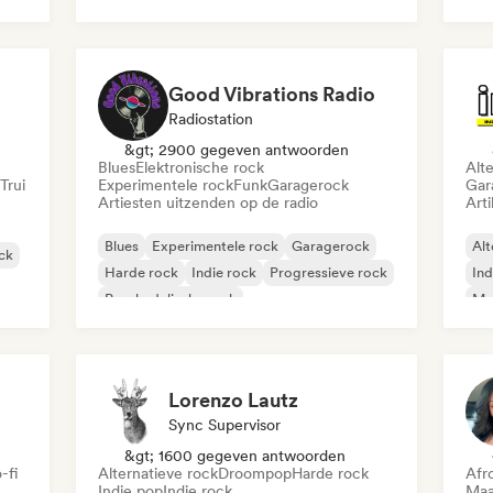
Metaal / Zwaar metaal
Post punk
Rock & Roll / Klassieke rock
Good Vibrations Radio
Radiostation
&gt; 2900 gegeven antwoorden
Blues
Elektronische rock
Alt
Trui
Experimentele rock
Funk
Garagerock
Gar
Artiesten uitzenden op de radio
Arti
Blues
Experimentele rock
Garagerock
Alt
ock
Harde rock
Indie rock
Progressieve rock
Ind
Psychedelische rock
Met
Rock & Roll / Klassieke rock
Lorenzo Lautz
Sync Supervisor
&gt; 1600 gegeven antwoorden
-fi
Alternatieve rock
Droompop
Harde rock
Afr
Indie pop
Indie rock
Maa