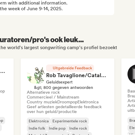
form with additional information.

 the week of June 9-14, 2025.
uratoren/pro's ook leuk...
the world's largest songwriting camp's profiel bezoekt
Uitgebreide Feedback
RAP FRANÇAIS 2026 🔥🇫🇷 (Way Records)
Rob Tavaglione/Catalyst Recording
Geluidsexpert
&gt; 800 gegeven antwoorden
Hop
Bas
Alternatieve rock
Braz
Commercieel / Mainstream
Art
Country muziek
Droompop
Elektronica
Art
Geef artiesten gedetailleerde feedback
uit
over hun geluid/productie
op
Bra
Elektronica
Experimentele rock
Ele
Indie folk
Indie pop
Indie rock
Hi