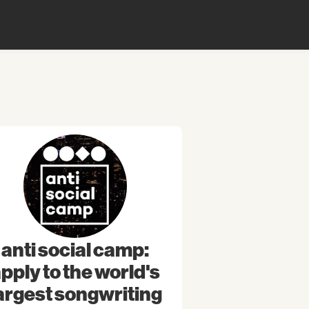
anti social camp:
pply to the world's
argest songwriting