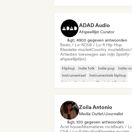
ADAD Audio
Afspeellijst Curator
&gt; 4900 gegeven antwoorden
Beats / Lo-fi
Chill / Lo-fi Hip-Hop
Klassieke muziek
Country muziek
Boor/
Artiesten toevoegen aan mijn Spotify-
afspeellijst(en)
Hiphop
Indie folk
Indie pop
Indie r
Instrumentaal
Instrumentale hiphop
Internationale rap
Rap in het Engels
Zoila Antonio
Media Outlet/Journalist
&gt; 100 gegeven antwoorden
Acid house
Alternatieve rock
Beats / Lo
Chill / Lo-fi Hip-Hop
Klassieke muziek