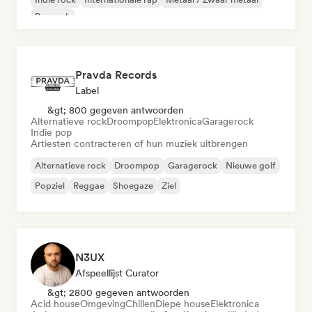
Poprock
Pravda Records
Label
&gt; 800 gegeven antwoorden
Alternatieve rock
Droompop
Elektronica
Garagerock
Indie pop
Artiesten contracteren of hun muziek uitbrengen
Alternatieve rock
Droompop
Garagerock
Nieuwe golf
Popziel
Reggae
Shoegaze
Ziel
N3UX
Afspeellijst Curator
&gt; 2800 gegeven antwoorden
Acid house
Omgeving
Chillen
Diepe house
Elektronica