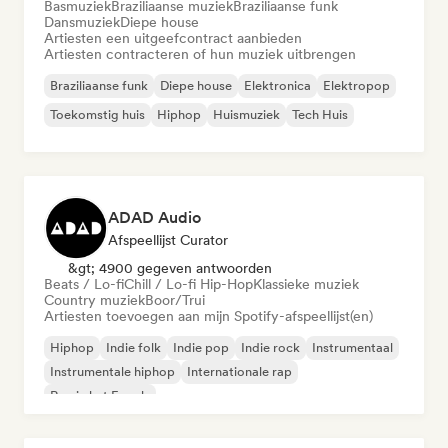
Basmuziek
Braziliaanse muziek
Braziliaanse funk
Dansmuziek
Diepe house
Artiesten een uitgeefcontract aanbieden
Artiesten contracteren of hun muziek uitbrengen
Braziliaanse funk
Diepe house
Elektronica
Elektropop
Toekomstig huis
Hiphop
Huismuziek
Tech Huis
ADAD Audio
Afspeellijst Curator
&gt; 4900 gegeven antwoorden
Beats / Lo-fi
Chill / Lo-fi Hip-Hop
Klassieke muziek
Country muziek
Boor/Trui
Artiesten toevoegen aan mijn Spotify-afspeellijst(en)
Hiphop
Indie folk
Indie pop
Indie rock
Instrumentaal
Instrumentale hiphop
Internationale rap
Rap in het Engels