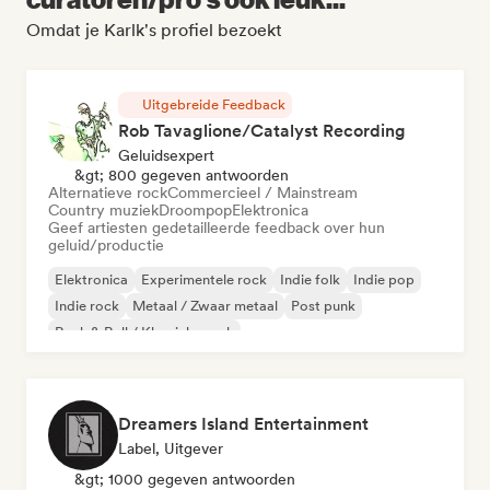
Omdat je Karlk's profiel bezoekt
Uitgebreide Feedback
Rob Tavaglione/Catalyst Recording
Geluidsexpert
&gt; 800 gegeven antwoorden
Alternatieve rock
Commercieel / Mainstream
Country muziek
Droompop
Elektronica
Geef artiesten gedetailleerde feedback over hun
geluid/productie
Elektronica
Experimentele rock
Indie folk
Indie pop
Indie rock
Metaal / Zwaar metaal
Post punk
Rock & Roll / Klassieke rock
Dreamers Island Entertainment
Label, Uitgever
&gt; 1000 gegeven antwoorden