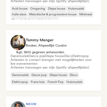
Artiesten toevoegen aan mijn Spotify-afspeellijst(en)
Acid house
Omgeving
Diepe house
Huismuziek
Indie dans
Melodische & progressieve house
Minimaal
Organische house / downtempo
Tommy Menger
Booker, Afspeellijst Curator
&gt; 1800 gegeven antwoorden
Dansmuziek
Dance pop
Diepe house
Disco
Elektropop
Artiesten in contact brengen met mogelijkheden voor
live evenementen
Artiesten toevoegen aan mijn Spotify-afspeellijst(en)
Dansmuziek
Dance pop
Diepe house
Disco
Elektropop
Frans huis
French Pop
Huismuziek
NIEUW