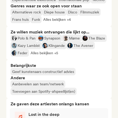
Genres waar ze ook open voor staan
Alternatieve rock
Diepe house
Disco
Filmmuziek
Frans huis
Funk
Alles bekijken +4
Ze willen muziek ontvangen die lijkt op...
Polo & Pan
Synapson
Møme
The Blaze
Kazy Lambist
Klingande
The Avener
Feder
Alles bekijken +5
Belangrijkste
Geef kunstenaars constructief advies
Andere
Aanbevelen aan team/netwerk
Toevoegen aan Spotify-afspeellijst(en)
Ze gaven deze artiesten onlangs kansen
Lost in the deep