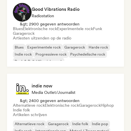
Good Vibrations Radio
Radiostation
&gt; 2900 gegeven antwoorden
Blues
Elektronische rock
Experimentele rock
Funk
Garagerock
Artiesten uitzenden op de radio
Blues
Experimentele rock
Garagerock
Harde rock
Indie rock
Progressieve rock
Psychedelische rock
Rock & Roll / Klassieke rock
indie now
Media Outlet/Journalist
&gt; 2400 gegeven antwoorden
Alternatieve rock
Elektronische rock
Garagerock
Hiphop
Indie folk
Artikelen schrijven
Alternatieve rock
Garagerock
Indie folk
Indie pop
Indie rock
Internationale rap
Metaal / Zwaar metaal