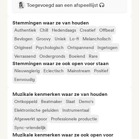
Toegevoegd aan een afspeellijst
Stemmingen waar ze van houden
Authentiek
Chill
Hedendaags
Creatief
Offbeat
Bevlogen
Groovy
Uniek
Lo-fi
Melancholisch
Origineel
Psychologisch
Ontspannend
Ingetogen
Verrassend
Ondergronds
Boeiend
Rare
Stemmingen waar ze ook open voor staan
Nieuwsgierig
Eclectisch
Mainstream
Positief
Eenvoudig
Muzikale kenmerken waar ze van houden
Ontkoppeld
Beatmaker
Slaat
Demo's
Elektronische geluiden
Instrumentaal
Afgewerkt spoor
Professionele productie
Sync-vriendelijk
Muzikale kenmerken waar ze ook open voor