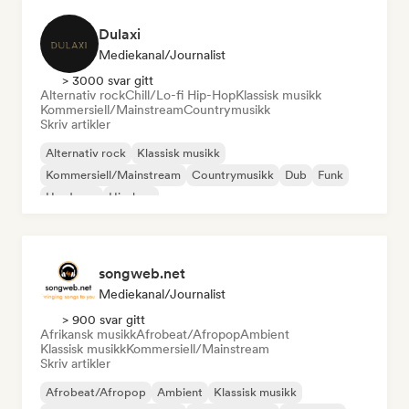
Dulaxi
Mediekanal/journalist
> 3000 svar gitt
Alternativ rock
Chill/Lo-fi Hip-Hop
Klassisk musikk
Kommersiell/Mainstream
Countrymusikk
Skriv artikler
Alternativ rock
Klassisk musikk
Kommersiell/Mainstream
Countrymusikk
Dub
Funk
Hardcore
Hip-hop
songweb.net
Mediekanal/journalist
> 900 svar gitt
Afrikansk musikk
Afrobeat/Afropop
Ambient
Klassisk musikk
Kommersiell/Mainstream
Skriv artikler
Afrobeat/Afropop
Ambient
Klassisk musikk