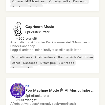
Kommersiell/Mainstream
Countrymusikk
Dancepop
Drill/Jersey
Hip-hop
Capricorn Music
Spillelistekurator
> 200 svar gitt
Alternativ rock
Christian Rock
Kommersiell/Mainstream
Dance
Dancepop
Legg til artister i mine innflytelsesrike spillelister
Alternativ rock
Christian Rock
Kommersiell/Mainstream
Dance
Dancepop
Dream pop
Elektropop
House-musikk
NY
Pop Machine Mode 🤖 AI Music, Indie Pop & Dream Pop
Spillelistekurator
< 100 svar gitt
Afrobeat/Afropop
Alternativ rock
Amerikansk