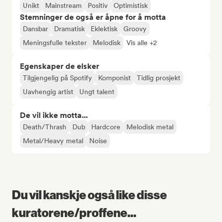
Unikt
Mainstream
Positiv
Optimistisk
Stemninger de også er åpne for å motta
Dansbar
Dramatisk
Eklektisk
Groovy
Meningsfulle tekster
Melodisk
Vis alle +2
Egenskaper de elsker
Tilgjengelig på Spotify
Komponist
Tidlig prosjekt
Uavhengig artist
Ungt talent
De vil ikke motta...
Death/Thrash
Dub
Hardcore
Melodisk metal
Metal/Heavy metal
Noise
Du vil kanskje også like disse
kuratorene/proffene...