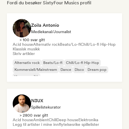
Fordi du besøker SixtyFour Musics profil
Zoila Antonio
Mediekanal/journalist
> 100 svar gitt
Acid house
Alternativ rock
Beats/Lo-fi
Chill/Lo-fi Hip-Hop
Klassisk musikk
Skriv artikler
Alternativ rock
Beats/Lo-fi
Chill/Lo-fi Hip-Hop
Kommersiell/Mainstream
Dance
Disco
Dream pop
House-musikk
N3UX
Spillelistekurator
> 2800 svar gitt
Acid house
Ambient
Chill
Deep house
Elektronika
Legg til artister i mine innflytelsesrike spillelister