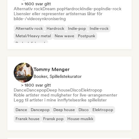
> 1600 svar gitt
Alternativ rock
Dream pop
Hardrock
Indie-pop
Indie-rock
Lisensier eller representer artisternas låtar för
bilde-/videosynkronisering
Alternativ rock
Hardrock
Indie-pop
Indie-rock
Metal/Heavy metal
New wave
Postpunk
Psykedelisk rock
Tommy Menger
Booker, Spillelistekurator
> 1800 svar gitt
Dance
Dancepop
Deep house
Disco
Elektropop
Koble artister med muligheter for live-arrangementer
Legg til artister i mine innflytelsesrike spillelister
Dance
Dancepop
Deep house
Disco
Elektropop
Fransk house
Fransk pop
House-musikk