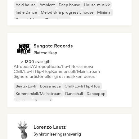
Acid house
Ambient
Deep house
House-musikk
Indie Dance
Melodisk & progressiv house
Minimal
Organisk house/Downtempo
Sungate Records
Plateselskap
> 1300 svar gitt
Afrobeat/Afropop
Beats/Lo-fi
Bossa nova
Chill/Lo-fi Hip-Hop
Kommersiell/Mainstream
Signere artister eller gi ut musikken deres
Beats/Lo-fi
Bossa nova
Chill/Lo-fi Hip-Hop
Kommersiell/Mainstream
Dancehall
Dancepop
Hip-hop
Pop-soul
Lorenzo Lautz
Synkroniseringsansvarlig