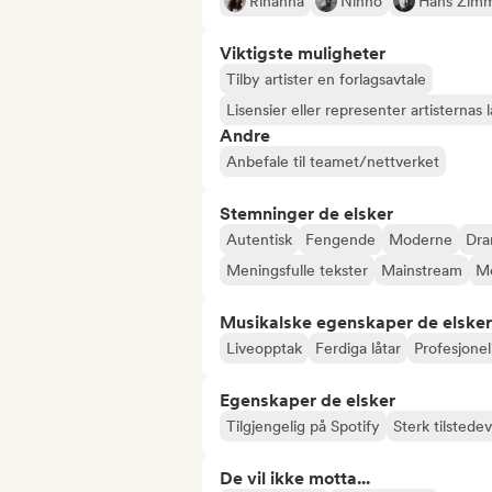
Rihanna
Nihno
Hans Zim
Viktigste muligheter
Tilby artister en forlagsavtale
Lisensier eller representer artisternas 
Andre
Anbefale til teamet/nettverket
Stemninger de elsker
Autentisk
Fengende
Moderne
Dra
Meningsfulle tekster
Mainstream
Me
Musikalske egenskaper de elsker
Liveopptak
Ferdiga låtar
Profesjonel
Egenskaper de elsker
Tilgjengelig på Spotify
Sterk tilstede
De vil ikke motta...