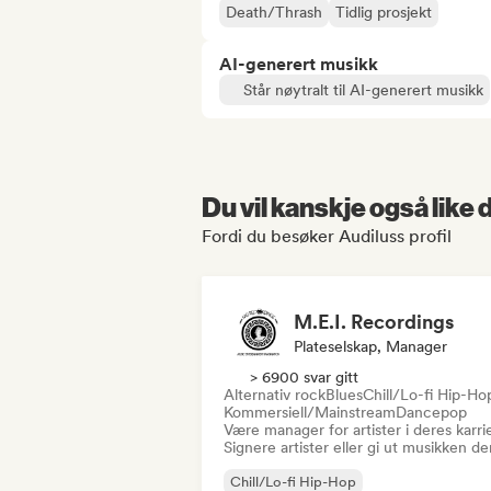
Death/Thrash
Tidlig prosjekt
AI-generert musikk
Står nøytralt til AI-generert musikk
Du vil kanskje også like
Fordi du besøker Audiluss profil
M.E.I. Recordings
Plateselskap, Manager
> 6900 svar gitt
Alternativ rock
Blues
Chill/Lo-fi Hip-Ho
Kommersiell/Mainstream
Dancepop
Være manager for artister i deres karri
Signere artister eller gi ut musikken de
Chill/Lo-fi Hip-Hop