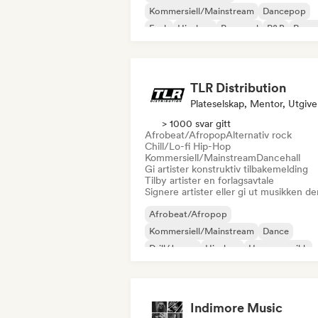
Kommersiell/Mainstream
Dancepop
Funk
Hip-hop
Pop-soul
R&B
Regg
TLR Distribution
Plateselskap, Mentor, Utgive
> 1000 svar gitt
Afrobeat/Afropop
Alternativ rock
Chill/Lo-fi Hip-Hop
Kommersiell/Mainstream
Dancehall
Gi artister konstruktiv tilbakemelding
Tilby artister en forlagsavtale
Signere artister eller gi ut musikken de
Afrobeat/Afropop
Kommersiell/Mainstream
Dance
Drill/Jersey
Hip-hop
House-musikk
Hyperpop
Poprock
Indimore Music