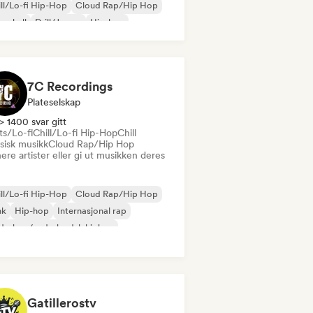
ll/Lo-fi Hip-Hop
Cloud Rap/Hip Hop
cehall
Drill/Jersey
Hip-hop
p-soul
7C Recordings
Plateselskap
> 1400 svar gitt
ts/Lo-fi
Chill/Lo-fi Hip-Hop
Chill
sisk musikk
Cloud Rap/Hip Hop
ere artister eller gi ut musikken deres
ll/Lo-fi Hip-Hop
Cloud Rap/Hip Hop
nk
Hip-hop
Internasjonal rap
derhop/nederlandsk hiphop
 på engelsk
Fransk rap
Gatillerostv