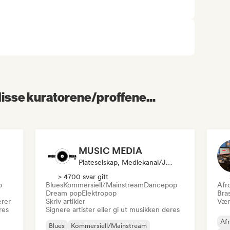
 disse kuratorene/proffene...
MUSIC MEDIA
Plateselskap, Mediekanal/journalist
> 4700 svar gitt
p
Blues
Kommersiell/Mainstream
Dancepop
Afr
Dream pop
Elektropop
Bras
erer
Skriv artikler
Være
res
Signere artister eller gi ut musikken deres
Af
Blues
Kommersiell/Mainstream