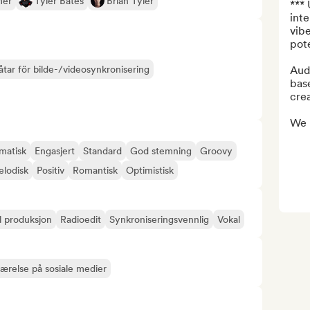
mer
Tyler Bates
Brian Tyler
*** 
inte
vibe
pote
låtar för bilde-/videosynkronisering
Audi
base
cre
We p
matisk
Engasjert
Standard
God stemning
Groovy
lodisk
Positiv
Romantisk
Optimistisk
l produksjon
Radioedit
Synkroniseringsvennlig
Vokal
værelse på sosiale medier