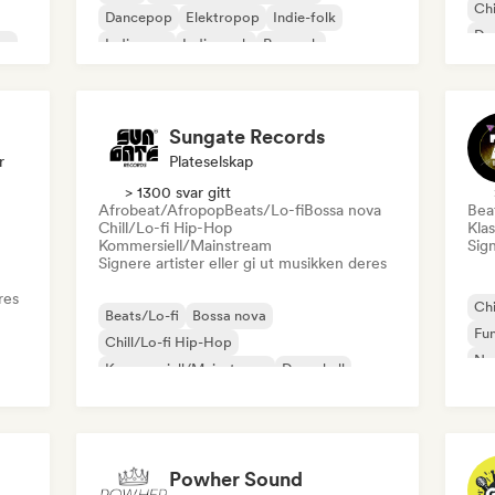
Chi
Dancepop
Elektropop
Indie-folk
Dan
ae
Indie-pop
Indie-rock
Poprock
Po
Sungate Records
r
Plateselskap
> 1300 svar gitt
Afrobeat/Afropop
Beats/Lo-fi
Bossa nova
Bea
Chill/Lo-fi Hip-Hop
Klas
Kommersiell/Mainstream
Sign
Signere artister eller gi ut musikken deres
res
Chi
Beats/Lo-fi
Bossa nova
Fu
Chill/Lo-fi Hip-Hop
Ne
Kommersiell/Mainstream
Dancehall
Rap
Dancepop
Hip-hop
Pop-soul
Powher Sound