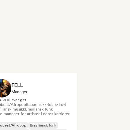
FELL
Manager
> 300 svar gitt
obeat/Afropop
Bassmusikk
Beats/Lo-fi
iliansk musikk
Brasiliansk funk
 manager for artister i deres karrierer
robeat/Afropop
Brasiliansk funk