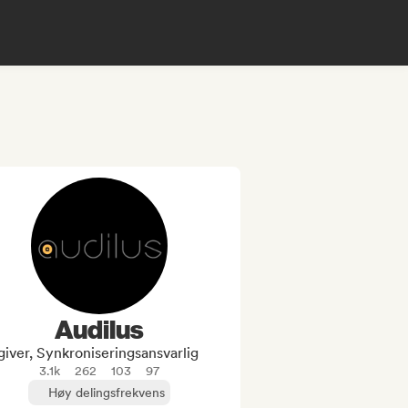
Audilus
giver, Synkroniseringsansvarlig
3.1k
262
103
97
Høy delingsfrekvens