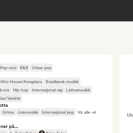
Pop-soul
R&B
Urban pop
Afro House/Amapiano
Brasiliansk musikk
dcore
Hip-hop
Internasjonal rap
Latinamusikk
ise/Variété
otta
Grime
Julemusikk
Internasjonal pop
Vis alle +4
Ut
ner på...