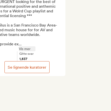
URGENT looking for the best of 
rnational positive and anthemic 
s for a Wolrd Cup playlist and 
ntial licensing ***

lus is a San Francisco Bay Area-
d music house for for AV and 
ative teams worldwide.

rovide ex...
Vis mer
Gitte svar
1,837
Se lignende kuratorer