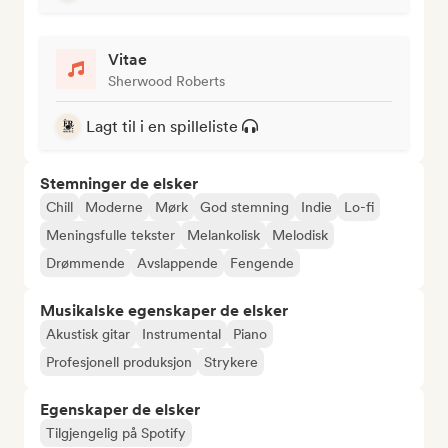
Vitae
Sherwood Roberts
Lagt til i en spilleliste
Stemninger de elsker
Chill
Moderne
Mørk
God stemning
Indie
Lo-fi
Meningsfulle tekster
Melankolisk
Melodisk
Drømmende
Avslappende
Fengende
Musikalske egenskaper de elsker
Akustisk gitar
Instrumental
Piano
Profesjonell produksjon
Strykere
Egenskaper de elsker
Tilgjengelig på Spotify