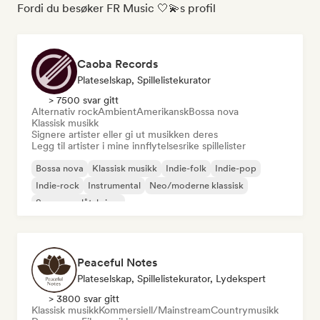
Fordi du besøker FR Music 🤍💫s profil
Caoba Records
Plateselskap, Spillelistekurator
> 7500 svar gitt
Alternativ rock
Ambient
Amerikansk
Bossa nova
Klassisk musikk
Signere artister eller gi ut musikken deres
Legg til artister i mine innflytelsesrike spillelister
Bossa nova
Klassisk musikk
Indie-folk
Indie-pop
Indie-rock
Instrumental
Neo/moderne klassisk
Sanger og låtskriver
Peaceful Notes
Plateselskap, Spillelistekurator, Lydekspert
> 3800 svar gitt
Klassisk musikk
Kommersiell/Mainstream
Countrymusikk