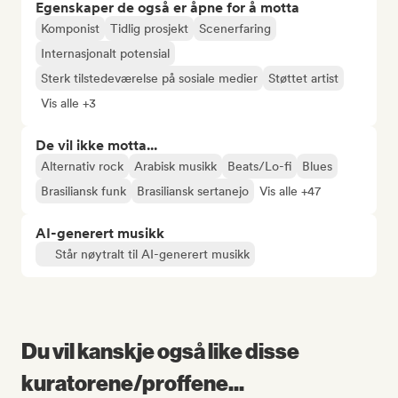
Egenskaper de også er åpne for å motta
Komponist
Tidlig prosjekt
Scenerfaring
Internasjonalt potensial
Sterk tilstedeværelse på sosiale medier
Støttet artist
Vis alle +3
De vil ikke motta...
Alternativ rock
Arabisk musikk
Beats/Lo-fi
Blues
Brasiliansk funk
Brasiliansk sertanejo
Vis alle +47
AI-generert musikk
Står nøytralt til AI-generert musikk
Du vil kanskje også like disse
kuratorene/proffene...