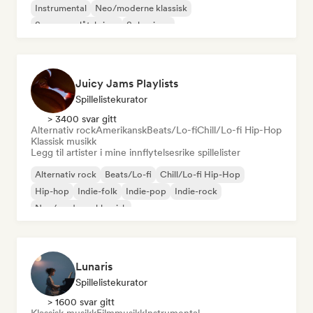
Instrumental
Neo/moderne klassisk
Sanger og låtskriver
Solo piano
Juicy Jams Playlists
Spillelistekurator
> 3400 svar gitt
Alternativ rock
Amerikansk
Beats/Lo-fi
Chill/Lo-fi Hip-Hop
Klassisk musikk
Legg til artister i mine innflytelsesrike spillelister
Alternativ rock
Beats/Lo-fi
Chill/Lo-fi Hip-Hop
Hip-hop
Indie-folk
Indie-pop
Indie-rock
Neo/moderne klassisk
Lunaris
Spillelistekurator
> 1600 svar gitt