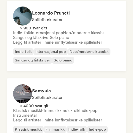
Leonardo Pruneti
Spillelistekurator
> 900 svar gitt
Indie-folk
Internasjonal pop
Neo/moderne klassisk
Sanger og låtskriver
Solo piano
Legg til artister i mine innflytelsesrike spillelister
Indie-folk
Internasjonal pop
Neo/moderne klassisk
Sanger og låtskriver
Solo piano
Samyula
Spillelistekurator
> 4000 svar gitt
Klassisk musikk
Filmmusikk
Indie-folk
Indie-pop
Instrumental
Legg til artister i mine innflytelsesrike spillelister
Klassisk musikk
Filmmusikk
Indie-folk
Indie-pop