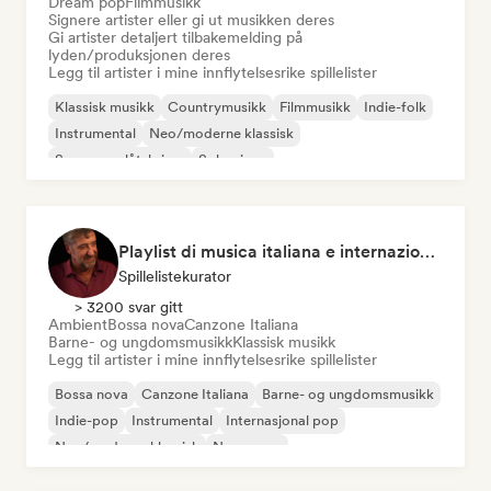
Dream pop
Filmmusikk
Signere artister eller gi ut musikken deres
Gi artister detaljert tilbakemelding på
lyden/produksjonen deres
Legg til artister i mine innflytelsesrike spillelister
Klassisk musikk
Countrymusikk
Filmmusikk
Indie-folk
Instrumental
Neo/moderne klassisk
Sanger og låtskriver
Solo piano
Playlist di musica italiana e internazionale
Spillelistekurator
> 3200 svar gitt
Ambient
Bossa nova
Canzone Italiana
Barne- og ungdomsmusikk
Klassisk musikk
Legg til artister i mine innflytelsesrike spillelister
Bossa nova
Canzone Italiana
Barne- og ungdomsmusikk
Indie-pop
Instrumental
Internasjonal pop
Neo/moderne klassisk
New wave