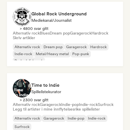
Global Rock Underground
Mediekanal/journalist
> 4800 svar gitt
Alternativ rock
Blues
Dream pop
Garagerock
Hardrock
Skriv artikler
Alternativ rock
Dream pop
Garagerock
Hardrock
Indie-rock
Metal/Heavy metal
Pop-punk
Psykedelisk rock
Time to Indie
Spillelistekurator
> 2300 svar gitt
Alternativ rock
Garagerock
Indie-pop
Indie-rock
Surfrock
Legg til artister i mine innflytelsesrike spillelister
Alternativ rock
Garagerock
Indie-pop
Indie-rock
Surfrock