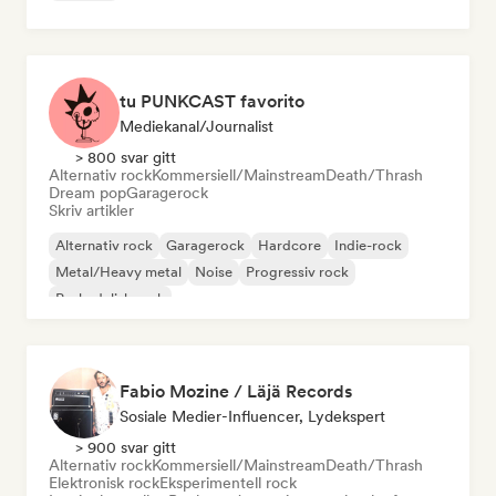
tu PUNKCAST favorito
Mediekanal/journalist
> 800 svar gitt
Alternativ rock
Kommersiell/Mainstream
Death/Thrash
Dream pop
Garagerock
Skriv artikler
Alternativ rock
Garagerock
Hardcore
Indie-rock
Metal/Heavy metal
Noise
Progressiv rock
Psykedelisk rock
Fabio Mozine / Läjä Records
Sosiale Medier-Influencer, Lydekspert
> 900 svar gitt
Alternativ rock
Kommersiell/Mainstream
Death/Thrash
Elektronisk rock
Eksperimentell rock