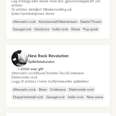
Lag innlegg eller Reels med stor gjennomslagskraft om
artister
Gi artister detaljert tilbakemelding på
lyden/produksjonen deres
Alternativ rock
Kommersiell/Mainstream
Death/Thrash
Garagerock
Hardcore
Indie-rock
Noise
Pop-punk
New Rock Revolution
Spillelistekurator
> 2000 svar gitt
Alternativ rock
Blues
Christian Rock
Coldwave
Elektronisk rock
Legg til artister i mine innflytelsesrike spillelister
Alternativ rock
Blues
Coldwave
Elektronisk rock
Eksperimentell rock
Garagerock
Indie-rock
New wave