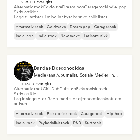
> 3200 svar gitt
Alternativ rock
Coldwave
Dream pop
Garagerock
Indie-pop
Skriv artikler
Legg til artister i mine innflytelsesrike spillelister
Alternativ rock
Coldwave
Dream pop
Garagerock
Indie-pop
Indie-rock
New wave
Latinamusikk
Bandas Desconocidas
Mediekanal/journalist, Sosiale Medier-Influencer
> 1300 svar gitt
Alternativ rock
Chill
Dub
Dubstep
Elektronisk rock
Skriv artikler
Lag innlegg eller Reels med stor gjennomslagskraft om
artister
Alternativ rock
Elektronisk rock
Garagerock
Hip-hop
Indie-rock
Psykedelisk rock
R&B
Surfrock