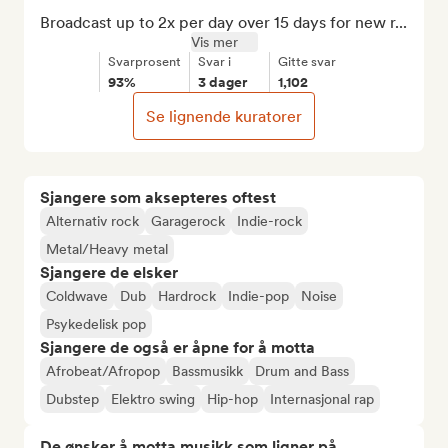
Broadcast up to 2x per day over 15 days for new r...
Vis mer
Svarprosent
Svar i
Gitte svar
93%
3 dager
1,102
Se lignende kuratorer
Sjangere som aksepteres oftest
Alternativ rock
Garagerock
Indie-rock
Metal/Heavy metal
Sjangere de elsker
Coldwave
Dub
Hardrock
Indie-pop
Noise
Psykedelisk pop
Sjangere de også er åpne for å motta
Afrobeat/Afropop
Bassmusikk
Drum and Bass
Dubstep
Elektro swing
Hip-hop
Internasjonal rap
De ønsker å motta musikk som ligner på...