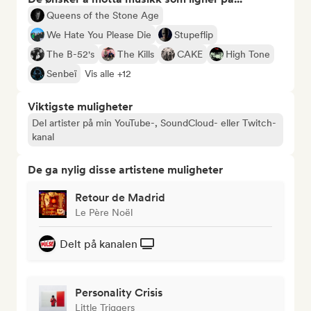
Queens of the Stone Age
We Hate You Please Die
Stupeflip
The B-52's
The Kills
CAKE
High Tone
Senbeï
Vis alle +12
Viktigste muligheter
Del artister på min YouTube-, SoundCloud- eller Twitch-
kanal
De ga nylig disse artistene muligheter
Retour de Madrid
Le Père Noël
Delt på kanalen
Personality Crisis
Little Triggers