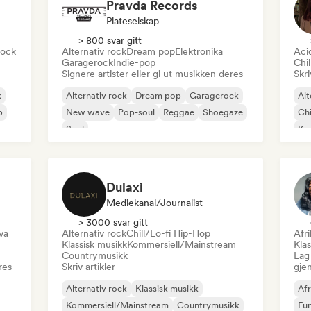
Pravda Records
Plateselskap
> 800 svar gitt
rock
Alternativ rock
Dream pop
Elektronika
Aci
Garagerock
Indie-pop
Chi
Signere artister eller gi ut musikken deres
Skri
k
Alternativ rock
Dream pop
Garagerock
Alt
p
New wave
Pop-soul
Reggae
Shoegaze
Chi
Soul
Ko
Dr
Dulaxi
Mediekanal/journalist
> 3000 svar gitt
va
Alternativ rock
Chill/Lo-fi Hip-Hop
Afr
Klassisk musikk
Kommersiell/Mainstream
Klas
Countrymusikk
Lag 
res
Skriv artikler
gje
Alternativ rock
Klassisk musikk
Afr
Kommersiell/Mainstream
Countrymusikk
Fu