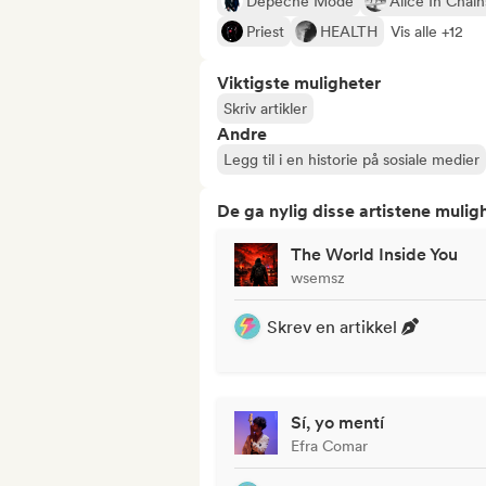
Depeche Mode
Alice In Chain
Priest
HEALTH
Vis alle +12
Viktigste muligheter
Skriv artikler
Andre
Legg til i en historie på sosiale medier
De ga nylig disse artistene mulig
The World Inside You
wsemsz
Skrev en artikkel
Sí, yo mentí
Efra Comar