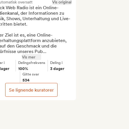
tomatisk oversatt
Vis original
ck Web Radio ist ein Online-
ienkanal, der Informationen zu 
ik, Shows, Unterhaltung und Live-
ritten bietet.

r Ziel ist es, eine Online-
erhaltungsplattform anzubieten, 
 auf den Geschmack und die 
rfnisse unseres Pub...
Vis mer
r i
Delingsfrekvens
Deling i
dager
100%
3 dager
Gitte svar
534
Se lignende kuratorer