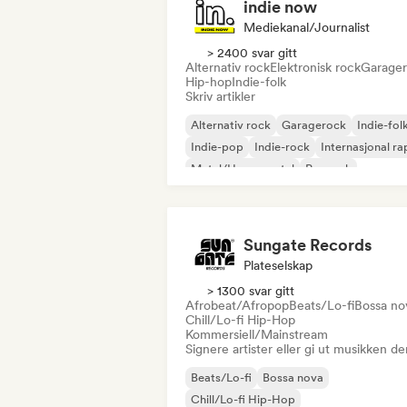
indie now
Mediekanal/journalist
> 2400 svar gitt
Alternativ rock
Elektronisk rock
Garage
Hip-hop
Indie-folk
Skriv artikler
Alternativ rock
Garagerock
Indie-fol
Indie-pop
Indie-rock
Internasjonal ra
Metal/Heavy metal
Poprock
Sungate Records
Plateselskap
> 1300 svar gitt
Afrobeat/Afropop
Beats/Lo-fi
Bossa no
Chill/Lo-fi Hip-Hop
Kommersiell/Mainstream
Signere artister eller gi ut musikken de
Beats/Lo-fi
Bossa nova
Chill/Lo-fi Hip-Hop