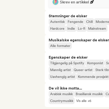
Skrev en artikkel
Stemninger de elsker
Autentisk
Fengende
Chill
Modern
Hardcore
Indie
Lo-fi
Mainstream
Musikalske egenskaper de elsker
Alle formater
Egenskaper de elsker
Tilgjengelig på Spotify
Komponist
S
Mannlig artist
Queer-artist
Sterk ti
Uavhengig artist
Kommende prosjekt
De vil ikke motta...
Arabisk musikk
Brasiliansk musikk
Ca
Countrymusikk
Vis alle +6