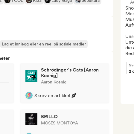
s
TOOL
KISS
Lady Gaga
Sepultura
Au
Sho
Med
Mus
Auft
Unse
Unt
Lag et innlegg eller en reel på sosiale medier
die
Bedü
heter
Sva
Schrödinger's Cats [Aaron
2 
Koenig]
Aaron Koenig
Skrev en artikkel
BRILLO
MOSES MONTOYA