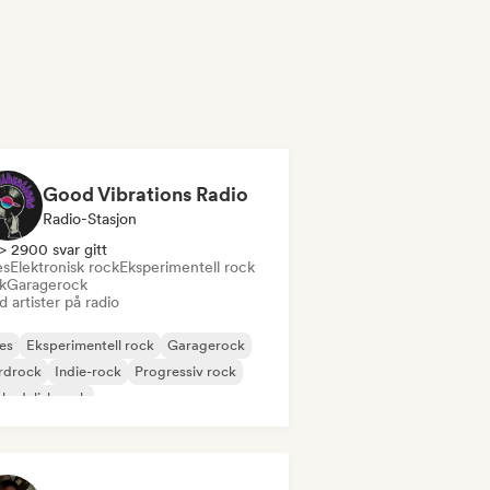
Good Vibrations Radio
Radio-Stasjon
> 2900 svar gitt
es
Elektronisk rock
Eksperimentell rock
k
Garagerock
 artister på radio
es
Eksperimentell rock
Garagerock
rdrock
Indie-rock
Progressiv rock
kedelisk rock
k & Roll/Klassisk Rock