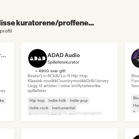
 disse kuratorene/proffene...
profil
Dreamers Island Entertainment
ADAD Audio
Spillelistekurator
> 4900 svar gitt
Beats/Lo-fi
Chill/Lo-fi Hip-Hop
Blu
Klassisk musikk
Countrymusikk
Drill/Jersey
Fun
Legg til artister i mine innflytelsesrike
Send
res
spillelister
Blu
ika
Hip-hop
Indie-folk
Indie-pop
Ha
Indie-rock
Instrumental
Psy
Instrumental hiphop
Internasjonal rap
Roc
Rap på engelsk