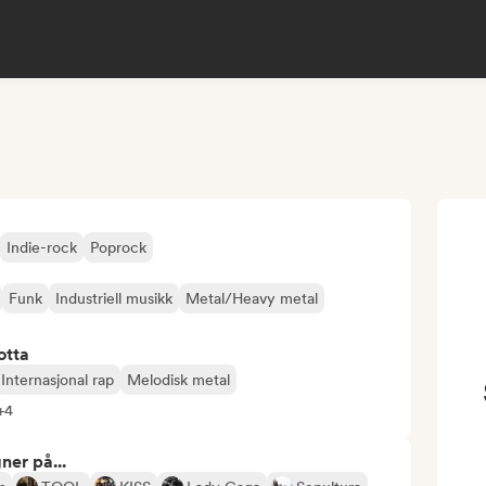
Indie-rock
Poprock
Funk
Industriell musikk
Metal/Heavy metal
otta
Internasjonal rap
Melodisk metal
 +4
ner på...