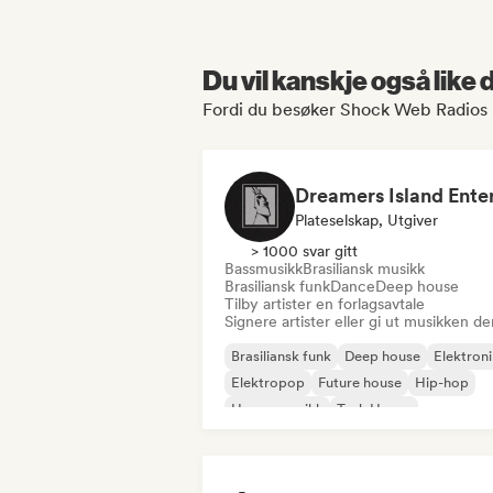
Du vil kanskje også like
Fordi du besøker Shock Web Radios 
Plateselskap, Utgiver
> 1000 svar gitt
Bassmusikk
Brasiliansk musikk
Brasiliansk funk
Dance
Deep house
Tilby artister en forlagsavtale
Signere artister eller gi ut musikken de
Brasiliansk funk
Deep house
Elektron
Elektropop
Future house
Hip-hop
House-musikk
Tech House