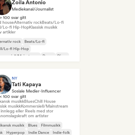
Zoila Antonio
Mediekanal/journalist
> 100 svar gitt
d house
Alternativ rock
Beats/Lo-fi
ll/Lo-fi Hip-Hop
Klassisk musikk
v artikler
ernativ rock
Beats/Lo-fi
ll/Lo-fi Hip-Hop
mmersiell/Mainstream
Dance
Disco
eam pop
House-musikk
NY
Tati Kapaya
Sosiale Medier-Influencer
< 100 svar gitt
ikansk musikk
Blues
Chill House
sisk musikk
Kommersiell/Mainstream
innlegg eller Reels med stor
nnomslagskraft om artister
ikansk musikk
Blues
Filmmusikk
nk
Hyperpop
Indie Dance
Indie-folk