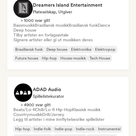
Dreamers Island Entertainment
Plateselskap, Utgiver
> 1000 svar gitt
Bassmusikk
Brasiliansk musikk
Brasiliansk funk
Dance
Deep house
Tilby artister en forlagsavtale
Signere artister eller gi ut musikken deres
Brasiliansk funk
Deep house
Elektronika
Elektropop
Future house
Hip-hop
House-musikk
Tech House
ADAD Audio
Spillelistekurator
> 4900 svar gitt
Beats/Lo-fi
Chill/Lo-fi Hip-Hop
Klassisk musikk
Countrymusikk
Drill/Jersey
Legg til artister i mine innflytelsesrike spillelister
Hip-hop
Indie-folk
Indie-pop
Indie-rock
Instrumental