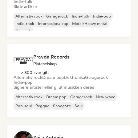
Indie-folk
Skriv artikler
Alternativ rock
Garagerock
Indie-folk
Indie-pop
Indie-rock
Internasjonal rap
Metal/Heavy metal
Poprock
Pravda Records
Plateselskap
> 800 svar gitt
Alternativ rock
Dream pop
Elektronika
Garagerock
Indie-pop
Signere artister eller gi ut musikken deres
Alternativ rock
Dream pop
Garagerock
New wave
Pop-soul
Reggae
Shoegaze
Soul
Zoila Antonio