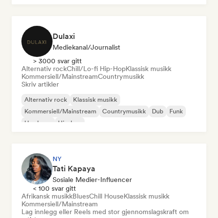
Dulaxi
Mediekanal/journalist
> 3000 svar gitt
Alternativ rock
Chill/Lo-fi Hip-Hop
Klassisk musikk
Kommersiell/Mainstream
Countrymusikk
Skriv artikler
Alternativ rock
Klassisk musikk
Kommersiell/Mainstream
Countrymusikk
Dub
Funk
Hardcore
Hip-hop
NY
Tati Kapaya
Sosiale Medier-Influencer
< 100 svar gitt
Afrikansk musikk
Blues
Chill House
Klassisk musikk
Kommersiell/Mainstream
Lag innlegg eller Reels med stor gjennomslagskraft om