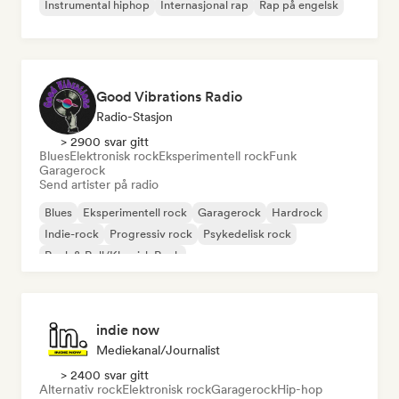
Instrumental hiphop
Internasjonal rap
Rap på engelsk
Good Vibrations Radio
Radio-Stasjon
> 2900 svar gitt
Blues
Elektronisk rock
Eksperimentell rock
Funk
Garagerock
Send artister på radio
Blues
Eksperimentell rock
Garagerock
Hardrock
Indie-rock
Progressiv rock
Psykedelisk rock
Rock & Roll/Klassisk Rock
indie now
Mediekanal/journalist
> 2400 svar gitt
Alternativ rock
Elektronisk rock
Garagerock
Hip-hop