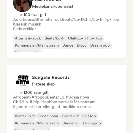
Mediekanal/journalist
> 100 svar gitt
Acid house
Alternativ rock
Beats/Lo-fi
Chill/Lo-fi Hip-Hop
Klassisk musikk
Skriv artikler
Alternativ rock
Beats/Lo-fi
Chill/Lo-fi Hip-Hop
Kommersiell/Mainstream
Dance
Disco
Dream pop
House-musikk
Sungate Records
Plateselskap
> 1300 svar gitt
Afrobeat/Afropop
Beats/Lo-fi
Bossa nova
Chill/Lo-fi Hip-Hop
Kommersiell/Mainstream
Signere artister eller gi ut musikken deres
Beats/Lo-fi
Bossa nova
Chill/Lo-fi Hip-Hop
Kommersiell/Mainstream
Dancehall
Dancepop
Hip-hop
Pop-soul