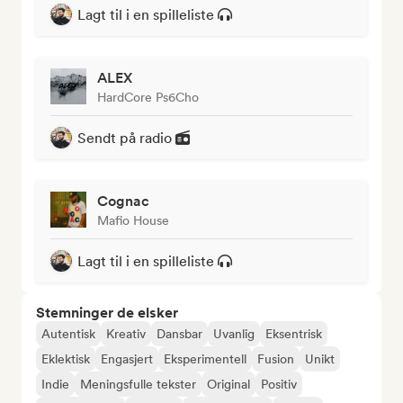
Lagt til i en spilleliste
ALEX
HardCore Ps6Cho
Sendt på radio
Cognac
Mafio House
Lagt til i en spilleliste
Stemninger de elsker
Autentisk
Kreativ
Dansbar
Uvanlig
Eksentrisk
Eklektisk
Engasjert
Eksperimentell
Fusion
Unikt
Indie
Meningsfulle tekster
Original
Positiv