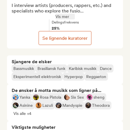
I interview artists (producers, rappers, etc.) and 
specialists who explore the fusio...
Vis mer
Delingsfrekvens
25%
Se lignende kuratorer
Sjangere de elsker
Bassmusikk
Brasiliansk funk
Karibisk musikk
Dance
Eksperimentell elektronisk
Hyperpop
Reggaeton
De ønsker å motta musikk som ligner på...
Yanka
Rosa Pistola
Six Sex
sheng
Asinine
Lazuli
Mandyspie
Theodora
Vis alle +4
Viktigste muligheter