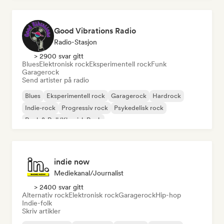
Good Vibrations Radio
Radio-Stasjon
> 2900 svar gitt
Blues
Elektronisk rock
Eksperimentell rock
Funk
Garagerock
Send artister på radio
Blues
Eksperimentell rock
Garagerock
Hardrock
Indie-rock
Progressiv rock
Psykedelisk rock
Rock & Roll/Klassisk Rock
indie now
Mediekanal/journalist
> 2400 svar gitt
Alternativ rock
Elektronisk rock
Garagerock
Hip-hop
Indie-folk
Skriv artikler