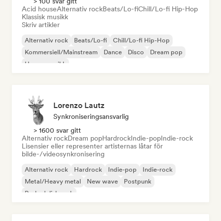
> 100 svar gitt
Acid house
Alternativ rock
Beats/Lo-fi
Chill/Lo-fi Hip-Hop
Klassisk musikk
Skriv artikler
Alternativ rock
Beats/Lo-fi
Chill/Lo-fi Hip-Hop
Kommersiell/Mainstream
Dance
Disco
Dream pop
House-musikk
Lorenzo Lautz
Synkroniseringsansvarlig
> 1600 svar gitt
Alternativ rock
Dream pop
Hardrock
Indie-pop
Indie-rock
Lisensier eller representer artisternas låtar för
bilde-/videosynkronisering
Alternativ rock
Hardrock
Indie-pop
Indie-rock
Metal/Heavy metal
New wave
Postpunk
Psykedelisk rock