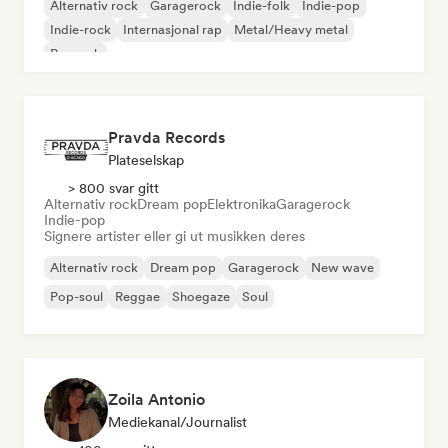
Alternativ rock
Garagerock
Indie-folk
Indie-pop
Indie-rock
Internasjonal rap
Metal/Heavy metal
Poprock
Pravda Records
Plateselskap
> 800 svar gitt
Alternativ rock
Dream pop
Elektronika
Garagerock
Indie-pop
Signere artister eller gi ut musikken deres
Alternativ rock
Dream pop
Garagerock
New wave
Pop-soul
Reggae
Shoegaze
Soul
Zoila Antonio
Mediekanal/journalist