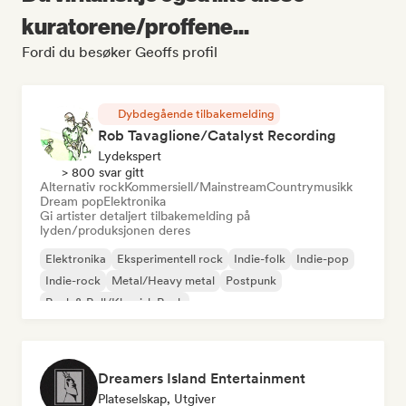
kuratorene/proffene...
Fordi du besøker Geoffs profil
Dybdegående tilbakemelding
Rob Tavaglione/Catalyst Recording
Lydekspert
> 800 svar gitt
Alternativ rock
Kommersiell/Mainstream
Countrymusikk
Dream pop
Elektronika
Gi artister detaljert tilbakemelding på
lyden/produksjonen deres
Elektronika
Eksperimentell rock
Indie-folk
Indie-pop
Indie-rock
Metal/Heavy metal
Postpunk
Rock & Roll/Klassisk Rock
Dreamers Island Entertainment
Plateselskap, Utgiver