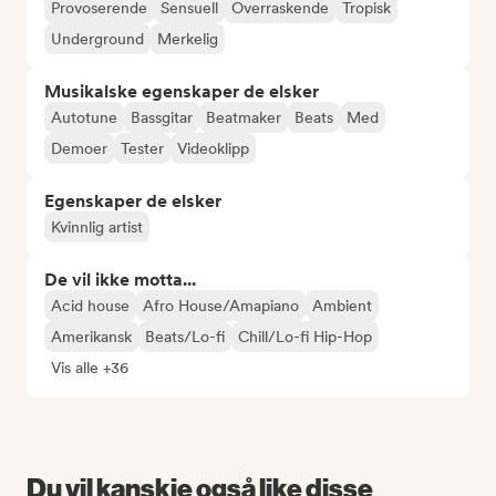
Provoserende
Sensuell
Overraskende
Tropisk
Underground
Merkelig
Musikalske egenskaper de elsker
Autotune
Bassgitar
Beatmaker
Beats
Med
Demoer
Tester
Videoklipp
Egenskaper de elsker
Kvinnlig artist
De vil ikke motta...
Acid house
Afro House/Amapiano
Ambient
Amerikansk
Beats/Lo-fi
Chill/Lo-fi Hip-Hop
Vis alle +36
Du vil kanskje også like disse