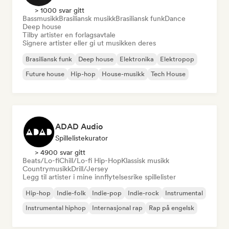
> 1000 svar gitt
Bassmusikk
Brasiliansk musikk
Brasiliansk funk
Dance
Deep house
Tilby artister en forlagsavtale
Signere artister eller gi ut musikken deres
Brasiliansk funk
Deep house
Elektronika
Elektropop
Future house
Hip-hop
House-musikk
Tech House
ADAD Audio
Spillelistekurator
> 4900 svar gitt
Beats/Lo-fi
Chill/Lo-fi Hip-Hop
Klassisk musikk
Countrymusikk
Drill/Jersey
Legg til artister i mine innflytelsesrike spillelister
Hip-hop
Indie-folk
Indie-pop
Indie-rock
Instrumental
Instrumental hiphop
Internasjonal rap
Rap på engelsk