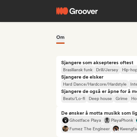
Om
Sjangere som aksepteres oftest
Brasiliansk funk
Drill/Jersey
Hip-ho
Sjangere de elsker
Hard Dance/Hardcore/Hardstyle
Int
Sjangere de også er åpne for å m
Beats/Lo-fi
Deep house
Grime
Ho
De ønsker å motta musikk som lig
Ghostface Playa
PlayaPhonk
Fumez The Engineer
Kwengfa