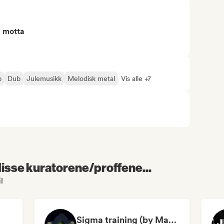
å motta
p
Dub
Julemusikk
Melodisk metal
Vis alle +7
 disse kuratorene/proffene...
l
Sigma training (by Mastery Gallery)