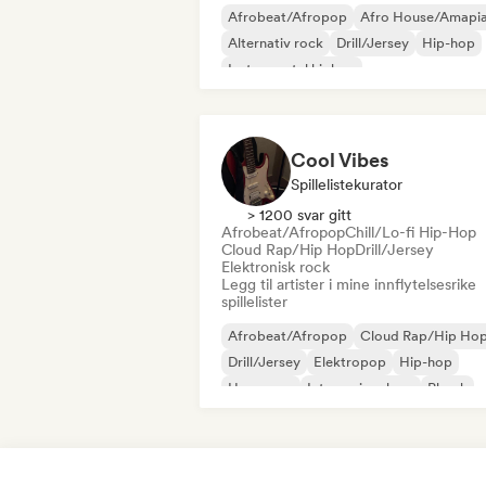
Afrobeat/Afropop
Afro House/Amapi
Alternativ rock
Drill/Jersey
Hip-hop
Instrumental hiphop
Melodisk & progressiv house
Reggaet
Cool Vibes
Spillelistekurator
> 1200 svar gitt
Afrobeat/Afropop
Chill/Lo-fi Hip-Hop
Cloud Rap/Hip Hop
Drill/Jersey
Elektronisk rock
Legg til artister i mine innflytelsesrike
spillelister
Afrobeat/Afropop
Cloud Rap/Hip Ho
Drill/Jersey
Elektropop
Hip-hop
Hyperpop
Internasjonal rap
Phonk