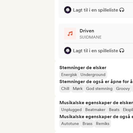
Lagt til i en spilleliste
Driven
SUIDMANE
Lagt til i en spilleliste
Stemninger de elsker
Energisk
Underground
Stemninger de også er åpne for 
Chill
Mørk
God stemning
Groovy
Musikalske egenskaper de elsker
Unplugged
Beatmaker
Beats
Ekspli
Musikalske egenskaper de også e
Autotune
Brass
Remiks