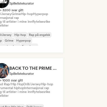
Spillelistekurator
> 3200 svar gitt
l/Jersey
Grime
Hip-hop
Hyperpop
rnasjonal rap
 til artister i mine innflytelsesrike
lelister
ll/Jersey
Hip-hop
Rap på engelsk
ap
Grime
Hyperpop
ernasjonal rap
Fransk rap
BACK TO THE PRIME 🔱🔥 Workout Motivation Playlist
Spillelistekurator
> 1000 svar gitt
ud Rap/Hip Hop
Drill/Jersey
Hip-hop
trumental hiphop
Internasjonal rap
 til artister i mine innflytelsesrike
lelister
oud Rap/Hip Hop
Drill/Jersey