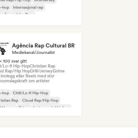
p-hop
Internasjonal rap
 på engelsk
Trap
trumental hiphop
Agência Rap Cultural BR
Mediekanal/journalist
< 100 svar gitt
ll/Lo-fi Hip-Hop
Christian Rap
ud Rap/Hip Hop
Drill/Jersey
Grime
innlegg eller Reels med stor
nnomslagskraft om artister
p-hop
Chill/Lo-fi Hip-Hop
istian Rap
Cloud Rap/Hip Hop
ll/Jersey
Grime
Instrumental hiphop
ernasjonal rap