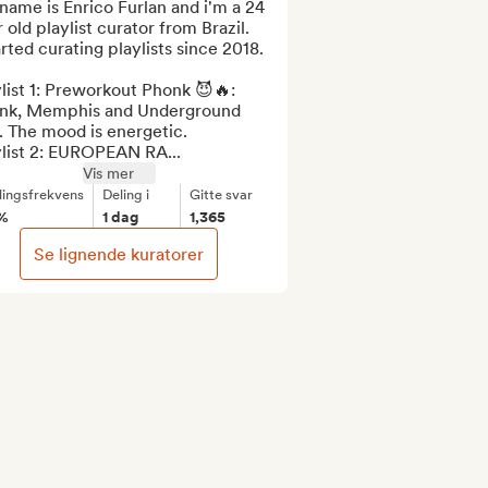
ame is Enrico Furlan and i'm a 24 
 old playlist curator from Brazil. 

arted curating playlists since 2018.

list 1: Preworkout Phonk 😈🔥‎‎:  
nk, Memphis and Underground 
 The mood is energetic.

ylist 2: EUROPEAN RA...
Vis mer
lingsfrekvens
Deling i
Gitte svar
%
1 dag
1,365
Se lignende kuratorer