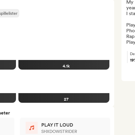
My n
year
I st
pillelister
Play
Pho
Rap.
Pla
De
19
4.1k
27
heter
PLAY IT LOUD
SHXDOWSTRIDER