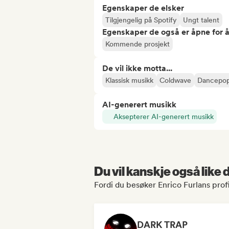
Egenskaper de elsker
Tilgjengelig på Spotify
Ungt talent
Egenskaper de også er åpne for 
Kommende prosjekt
De vil ikke motta...
Klassisk musikk
Coldwave
Dancepo
AI-generert musikk
Aksepterer AI-generert musikk
Du vil kanskje også like
Fordi du besøker Enrico Furlans profi
DARK TRAP