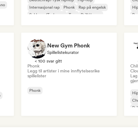
ano
Internasjonal rap
Phonk
Rap på engelsk
Hi
Schlager/Tysk sang
Trap
Drill/Jersey
Rap
Ins
on
New Gym Phonk
Spillelistekurator
< 100 svar gitt
Phonk
Chi
Legg til artister i mine innflytelsesrike
Clo
spillelister
Lag 
gje
Phonk
Hi
p
Chr
Dri
Int