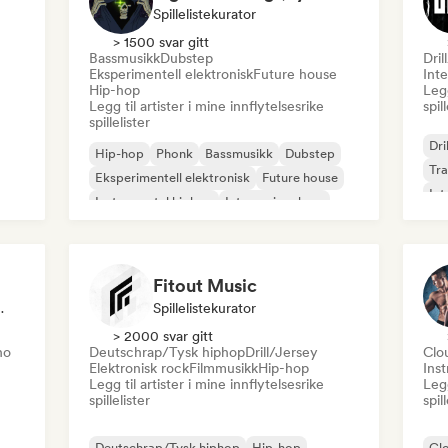
Spillelistekurator
> 1500 svar gitt
Bassmusikk
Dubstep
Dril
Eksperimentell elektronisk
Future house
Inte
Hip-hop
Legg
Legg til artister i mine innflytelsesrike
spil
spillelister
Dri
Hip-hop
Phonk
Bassmusikk
Dubstep
Tr
Eksperimentell elektronisk
Future house
Int
Instrumental hiphop
Internasjonal rap
Fitout Music
lelistekurator
Spillelistekurator
> 2000 svar gitt
no
Deutschrap/Tysk hiphop
Drill/Jersey
Clo
Elektronisk rock
Filmmusikk
Hip-hop
Ins
Legg til artister i mine innflytelsesrike
Legg
spillelister
spil
Deutschrap/Tysk hiphop
Hip-hop
Cl