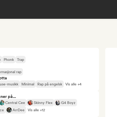
p
Phonk
Trap
ernasjonal rap
otta
use-musikk
Minimal
Rap på engelsk
Vis alle +4
ner på...
Central Cee
Skinny Flex
G4 Boyz
ce
ArrDee
Vis alle +12