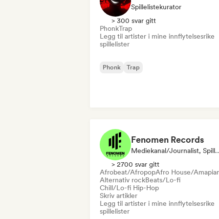
Spillelistekurator
> 300 svar gitt
Phonk
Trap
Legg til artister i mine innflytelsesrike
spillelister
Phonk
Trap
Fenomen Records
Mediekanal/journalist, Spil
> 2700 svar gitt
Afrobeat/Afropop
Afro House/Amapia
Alternativ rock
Beats/Lo-fi
Chill/Lo-fi Hip-Hop
Skriv artikler
Legg til artister i mine innflytelsesrike
spillelister