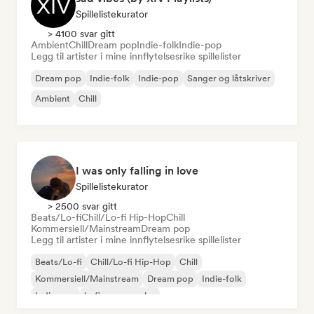
Spillelistekurator
> 4100 svar gitt
Ambient
Chill
Dream pop
Indie-folk
Indie-pop
Legg til artister i mine innflytelsesrike spillelister
Dream pop
Indie-folk
Indie-pop
Sanger og låtskriver
Ambient
Chill
I was only falling in love
Spillelistekurator
> 2500 svar gitt
Beats/Lo-fi
Chill/Lo-fi Hip-Hop
Chill
Kommersiell/Mainstream
Dream pop
Legg til artister i mine innflytelsesrike spillelister
Beats/Lo-fi
Chill/Lo-fi Hip-Hop
Chill
Kommersiell/Mainstream
Dream pop
Indie-folk
Indie-pop
Lofi-soveværelse