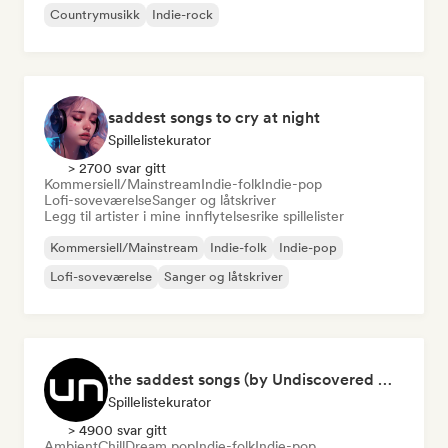
Countrymusikk
Indie-rock
saddest songs to cry at night
Spillelistekurator
> 2700 svar gitt
Kommersiell/Mainstream
Indie-folk
Indie-pop
Lofi-soveværelse
Sanger og låtskriver
Legg til artister i mine innflytelsesrike spillelister
Kommersiell/Mainstream
Indie-folk
Indie-pop
Lofi-soveværelse
Sanger og låtskriver
the saddest songs (by Undiscovered Music)
Spillelistekurator
> 4900 svar gitt
Ambient
Chill
Dream pop
Indie-folk
Indie-pop