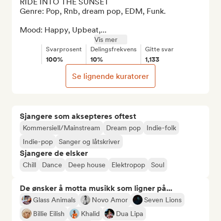
RIDE INTO THE SUNSET 

Genre: Pop, Rnb, dream pop, EDM, Funk. 

Mood: Happy, Upbeat,...
Vis mer
Svarprosent
Delingsfrekvens
Gitte svar
100%
10%
1,133
Se lignende kuratorer
Sjangere som aksepteres oftest
Kommersiell/Mainstream
Dream pop
Indie-folk
Indie-pop
Sanger og låtskriver
Sjangere de elsker
Chill
Dance
Deep house
Elektropop
Soul
De ønsker å motta musikk som ligner på...
Glass Animals
Novo Amor
Seven Lions
Billie Eilish
Khalid
Dua Lipa