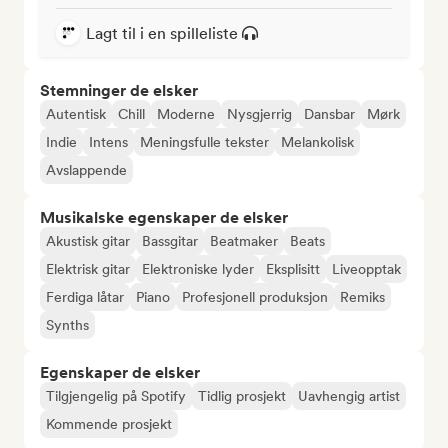
Lagt til i en spilleliste
Stemninger de elsker
Autentisk
Chill
Moderne
Nysgjerrig
Dansbar
Mørk
Indie
Intens
Meningsfulle tekster
Melankolisk
Avslappende
Musikalske egenskaper de elsker
Akustisk gitar
Bassgitar
Beatmaker
Beats
Elektrisk gitar
Elektroniske lyder
Eksplisitt
Liveopptak
Ferdiga låtar
Piano
Profesjonell produksjon
Remiks
Synths
Egenskaper de elsker
Tilgjengelig på Spotify
Tidlig prosjekt
Uavhengig artist
Kommende prosjekt