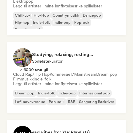
Elektropop
Legg til artister i mine innflytelsesrike spillelister
Chill/Lo-fi Hip-Hop
Countrymusikk
Dancepop
Hip-hop
Indie-folk
Indie-pop
Poprock
Rap på engelsk
Studying, relaxing, resting...
Spillelistekurator
> 6000 svar gitt
Cloud Rap/Hip Hop
Kommersiell/Mainstream
Dream pop
Filmmusikk
Indie-folk
Legg til artister i mine innflytelsesrike spillelister
Dream pop
Indie-folk
Indie-pop
Internasjonal pop
Lofi-soveværelse
Pop-soul
R&B
Sanger og låtskriver
sad vibes (by XIV Playlists)