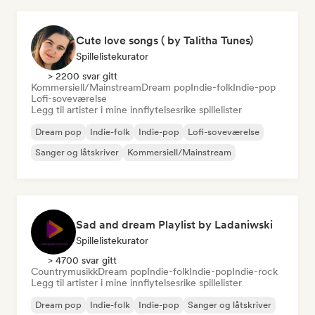
Cute love songs ( by Talitha Tunes)
Spillelistekurator
> 2200 svar gitt
Kommersiell/Mainstream
Dream pop
Indie-folk
Indie-pop
Lofi-soveværelse
Legg til artister i mine innflytelsesrike spillelister
Dream pop
Indie-folk
Indie-pop
Lofi-soveværelse
Sanger og låtskriver
Kommersiell/Mainstream
Sad and dream Playlist by Ladaniwski
Spillelistekurator
> 4700 svar gitt
Countrymusikk
Dream pop
Indie-folk
Indie-pop
Indie-rock
Legg til artister i mine innflytelsesrike spillelister
Dream pop
Indie-folk
Indie-pop
Sanger og låtskriver