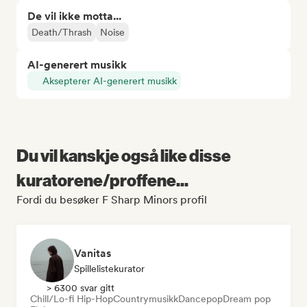
De vil ikke motta...
Death/Thrash
Noise
AI-generert musikk
Aksepterer AI-generert musikk
Du vil kanskje også like disse
kuratorene/proffene...
Fordi du besøker F Sharp Minors profil
Vanitas
Spillelistekurator
> 6300 svar gitt
Chill/Lo-fi Hip-Hop
Countrymusikk
Dancepop
Dream pop