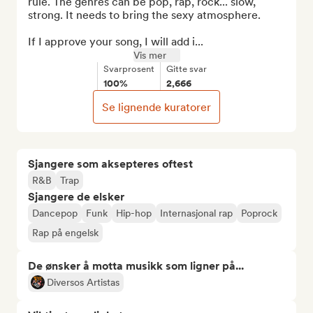
rule. The genres can be pop, rap, rock... slow, 
strong. It needs to bring the sexy atmosphere.

If I approve your song, I will add i...
Vis mer
Svarprosent
Gitte svar
100%
2,666
Se lignende kuratorer
Sjangere som aksepteres oftest
R&B
Trap
Sjangere de elsker
Dancepop
Funk
Hip-hop
Internasjonal rap
Poprock
Rap på engelsk
De ønsker å motta musikk som ligner på...
Diversos Artistas