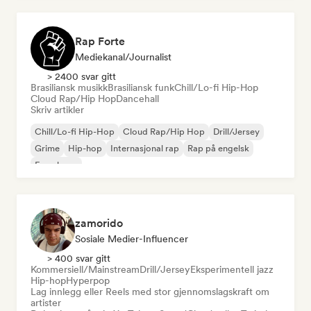
Rap Forte
Mediekanal/journalist
> 2400 svar gitt
Brasiliansk musikk
Brasiliansk funk
Chill/Lo-fi Hip-Hop
Cloud Rap/Hip Hop
Dancehall
Skriv artikler
Chill/Lo-fi Hip-Hop
Cloud Rap/Hip Hop
Drill/Jersey
Grime
Hip-hop
Internasjonal rap
Rap på engelsk
Fransk rap
zamorido
Sosiale Medier-Influencer
> 400 svar gitt
Kommersiell/Mainstream
Drill/Jersey
Eksperimentell jazz
Hip-hop
Hyperpop
Lag innlegg eller Reels med stor gjennomslagskraft om
artister