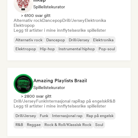
Spillelistekurator
> 6100 svar gitt
Alternativ rock
Dancepop
Drill/Jersey
Elektronika
Elektropop
Legg til artister i mine innflytelsesrike spillelister
Alternativ rock
Dancepop
Drill/Jersey
Elektronika
Elektropop
Hip-hop
Instrumental hiphop
Pop-soul
Amazing Playlists Brazil
Spillelistekurator
> 2800 svar gitt
Drill/Jersey
Funk
Internasjonal rap
Rap på engelsk
R&B
Legg til artister i mine innflytelsesrike spillelister
Drill/Jersey
Funk
Internasjonal rap
Rap på engelsk
R&B
Reggae
Rock & Roll/Klassisk Rock
Soul