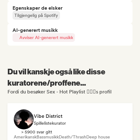
Egenskaper de elsker
Tilgjengelig på Spotify
AI-generert musikk
Avviser AI-generert musikk
Du vil kanskje også like disse
kuratorene/proffene...
Fordi du besøker Sex - Hot Playlist ❤️‍🔥🔞s profil
Vibe District
Spillelistekurator
> 5900 svar gitt
Amerikansk
Bassmusikk
Death/Thrash
Deep house