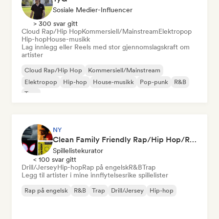
Sosiale Medier-Influencer
> 300 svar gitt
Cloud Rap/Hip Hop
Kommersiell/Mainstream
Elektropop
Hip-hop
House-musikk
Lag innlegg eller Reels med stor gjennomslagskraft om
artister
Cloud Rap/Hip Hop
Kommersiell/Mainstream
Elektropop
Hip-hop
House-musikk
Pop-punk
R&B
Trap
NY
Clean Family Friendly Rap/Hip Hop/R&B 2026
Spillelistekurator
< 100 svar gitt
Drill/Jersey
Hip-hop
Rap på engelsk
R&B
Trap
Legg til artister i mine innflytelsesrike spillelister
Rap på engelsk
R&B
Trap
Drill/Jersey
Hip-hop