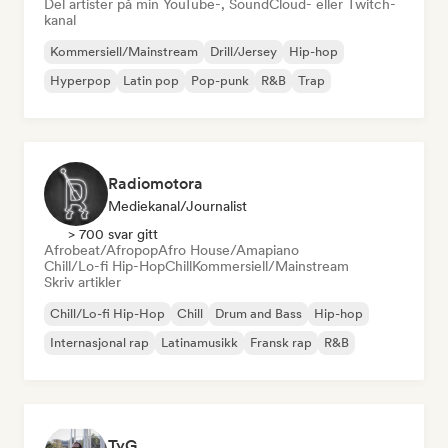
Del artister på min YouTube-, SoundCloud- eller Twitch-
kanal
Kommersiell/Mainstream
Drill/Jersey
Hip-hop
Hyperpop
Latin pop
Pop-punk
R&B
Trap
Radiomotora
Mediekanal/journalist
> 700 svar gitt
Afrobeat/Afropop
Afro House/Amapiano
Chill/Lo-fi Hip-Hop
Chill
Kommersiell/Mainstream
Skriv artikler
Chill/Lo-fi Hip-Hop
Chill
Drum and Bass
Hip-hop
Internasjonal rap
Latinamusikk
Fransk rap
R&B
TyG