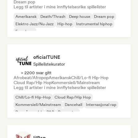
Dream pop
Legg til artister i mine innflytelsesrike spillelister
Amerikansk
Death/Thrash
Deep house
Dream pop
Elektro Jazz/Nu Jazz
Hip-hop
Instrumental hiphop
Fransk rap
oficialTUNE
Spillelistekurator
> 2200 svar gitt
Afrobeat/Afropop
Amerikansk
Chill/Lo-fi Hip-Hop
Cloud Rap/Hip Hop
Kommersiell/Mainstream
Legg til artister i mine innflytelsesrike spillelister
Chill/Lo-fi Hip-Hop
Cloud Rap/Hip Hop
Kommersiell/Mainstream
Dancehall
Internasjonal rap
Rap på engelsk
R&B
Reggaeton
lilRap