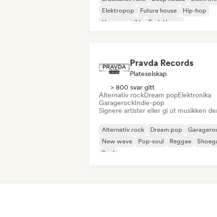
Elektropop
Future house
Hip-hop
House-musikk
Tech House
Pravda Records
Plateselskap
> 800 svar gitt
Alternativ rock
Dream pop
Elektronika
Garagerock
Indie-pop
Signere artister eller gi ut musikken de
Alternativ rock
Dream pop
Garagero
New wave
Pop-soul
Reggae
Shoeg
Soul