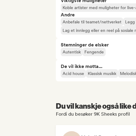
Viktigste muligheter
Koble artister med muligheter for liv
Andre
Anbefale til teamet/nettverket
Legg t
Lag et innlegg eller en reel på sosiale
Stemninger de elsker
Autentisk
Fengende
De vil ikke motta...
Acid house
Klassisk musikk
Melodis
Du vil kanskje også like
Fordi du besøker 9K Sheeks profil