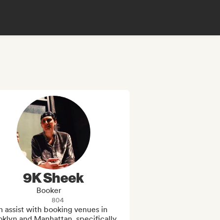
9K Sheek
Booker
804
n assist with booking venues in 
klyn and Manhattan, specifically, 