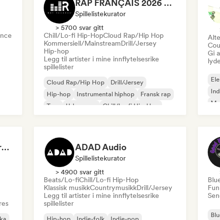
RAP FRANÇAIS 2026 🔥🇫🇷 (Way Records)
Spillelistekurator
> 5700 svar gitt
nce
Chill/Lo-fi Hip-Hop
Cloud Rap/Hip Hop
Alte
Kommersiell/Mainstream
Drill/Jersey
Cou
Hip-hop
Gi a
Legg til artister i mine innflytelsesrike
lyd
spillelister
Ele
Cloud Rap/Hip Hop
Drill/Jersey
Ind
Hip-hop
Instrumental hiphop
Fransk rap
Me
Trap
Urban pop
Chill/Lo-fi Hip-Hop
Roc
Dreamers Island Entertainment
ADAD Audio
Spillelistekurator
> 4900 svar gitt
Beats/Lo-fi
Chill/Lo-fi Hip-Hop
Blu
Klassisk musikk
Countrymusikk
Drill/Jersey
Fun
Legg til artister i mine innflytelsesrike
Send
res
spillelister
Blu
ika
Hip-hop
Indie-folk
Indie-pop