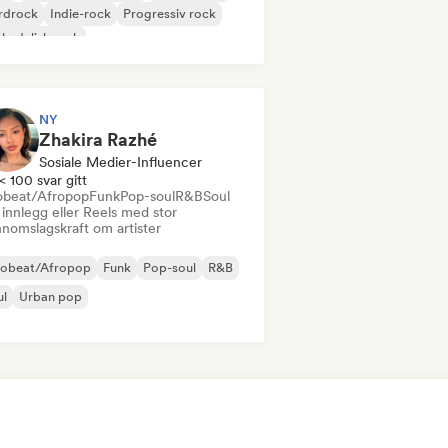
rdrock
Indie-rock
Progressiv rock
kedelisk rock
k & Roll/Klassisk Rock
NY
Zhakira Razhé
Sosiale Medier-Influencer
< 100 svar gitt
obeat/Afropop
Funk
Pop-soul
R&B
Soul
innlegg eller Reels med stor
nnomslagskraft om artister
robeat/Afropop
Funk
Pop-soul
R&B
ul
Urban pop