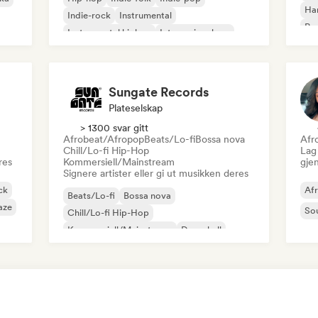
Ha
Indie-rock
Instrumental
Psy
Instrumental hiphop
Internasjonal rap
Roc
Rap på engelsk
Sungate Records
Plateselskap
> 1300 svar gitt
Afrobeat/Afropop
Beats/Lo-fi
Bossa nova
Afr
Chill/Lo-fi Hip-Hop
Lag 
res
Kommersiell/Mainstream
gje
Signere artister eller gi ut musikken deres
ck
Af
Beats/Lo-fi
Bossa nova
aze
So
Chill/Lo-fi Hip-Hop
Kommersiell/Mainstream
Dancehall
Dancepop
Hip-hop
Pop-soul