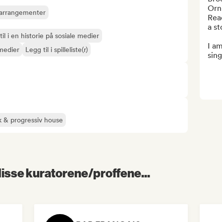
Orni
e-arrangementer
Reac
a st
il i en historie på sosiale medier
I am
 medier
Legg til i spilleliste(r)
sing
k & progressiv house
 disse kuratorene/proffene...