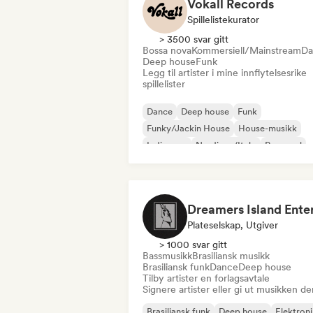
Vokall Records
Spillelistekurator
> 3500 svar gitt
Bossa nova
Kommersiell/Mainstream
Da
Deep house
Funk
Legg til artister i mine innflytelsesrike
spillelister
Dance
Deep house
Funk
Funky/Jackin House
House-musikk
Indie-pop
Nu-disco/Italo
Pop-soul
Plateselskap, Utgiver
> 1000 svar gitt
Bassmusikk
Brasiliansk musikk
Brasiliansk funk
Dance
Deep house
Tilby artister en forlagsavtale
Signere artister eller gi ut musikken de
Brasiliansk funk
Deep house
Elektron