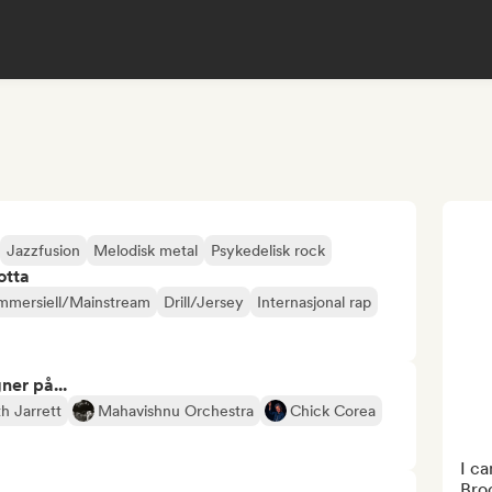
Jazzfusion
Melodisk metal
Psykedelisk rock
otta
mmersiell/Mainstream
Drill/Jersey
Internasjonal rap
ner på...
th Jarrett
Mahavishnu Orchestra
Chick Corea
I ca
Broo