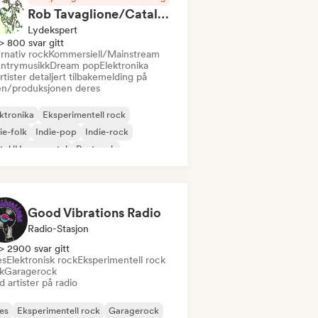
Rob Tavaglione/Catalyst Recording
Lydekspert
> 800 svar gitt
rnativ rock
Kommersiell/Mainstream
ntrymusikk
Dream pop
Elektronika
rtister detaljert tilbakemelding på
en/produksjonen deres
ktronika
Eksperimentell rock
ie-folk
Indie-pop
Indie-rock
tal/Heavy metal
Postpunk
k & Roll/Klassisk Rock
Good Vibrations Radio
Radio-Stasjon
> 2900 svar gitt
es
Elektronisk rock
Eksperimentell rock
k
Garagerock
 artister på radio
es
Eksperimentell rock
Garagerock